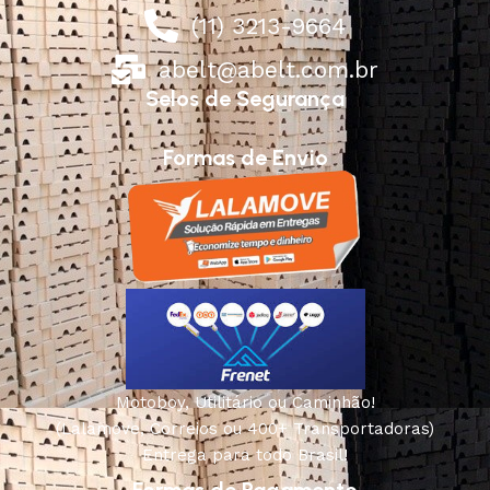
(11) 3213-9664
abelt@abelt.com.br
Selos de Segurança
Formas de Envio
Motoboy, Utilitário ou Caminhão!
(Lalamove, Correios ou 400+ Transportadoras)
Entrega para todo Brasil!
Formas de Pagamento