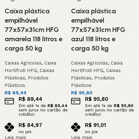
Caixa plástica
Caixa plástica
empilhável
empilhável
77x57x31cm HFG
77x57x31cm HFG
amarela 118 litros e
azul 118 litros e
carga 50 kg
carga 50 kg
Caixas Agricolas
,
Caixa
Caixas Agricolas
,
Caixa
Hortifruti HFG
,
Caixas
Hortifruti HFG
,
Caixas
Plásticas
,
Produtos
Plásticas
,
Produtos
Plásticos
Plásticos
R$
89,44
R$
95,80
R$
89,44
R$
95,80
Em até
1
x de
R$
89,44
Em até
1
x de
R$
95,80
sem juros no cartão de
sem juros no cartão de
crédito!
crédito!
R$
84,97
R$
91,01
no pix
no pix
Leia mais
Leia mais