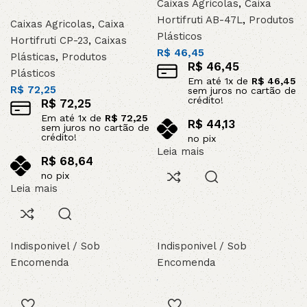
Caixas Agricolas
,
Caixa
Hortifruti AB-47L
,
Produtos
Caixas Agricolas
,
Caixa
Plásticos
Hortifruti CP-23
,
Caixas
R$
46,45
Plásticas
,
Produtos
R$
46,45
Plásticos
Em até
1
x de
R$
46,45
R$
72,25
sem juros no cartão de
crédito!
R$
72,25
Em até
1
x de
R$
72,25
R$
44,13
sem juros no cartão de
crédito!
no pix
Leia mais
R$
68,64
no pix
Leia mais
Indisponivel / Sob
Indisponivel / Sob
Encomenda
Encomenda