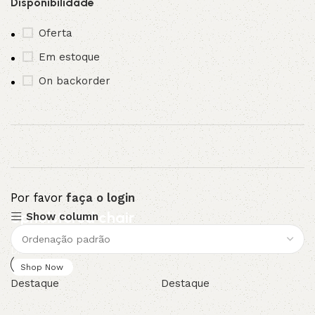
Disponibilidade
Oferta
Em estoque
On backorder
Por favor
faça o login
Upholstered chair
Show column
Discount 10%
Shop Now
Destaque
Destaque