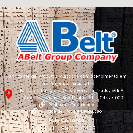
Fabricante de Produtos Plásticos com atendimento em
abrangência nacional!
R. Desembargador Olavo Ferreira Prado, 565 A -
Americanópolis - São Paulo - SP - 04427-000
Política de Privacidade
Política de Troca e Devolução
Fale Conosco
(11) 99212-0433