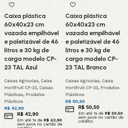
Caixa plástica
Caixa plástica
60x40x23 cm
60x40x23 cm
vazada empilhável
vazada empilhável
e paletizável de 46
e paletizável de 46
litros e 30 kg de
litros e 30 kg de
carga modelo CP-
carga modelo CP-
23 TAL Azul
23 TAL Branco
Caixas Agricolas
,
Caixa
Caixas Agricolas
,
Caixa
Hortifruti CP-23
,
Caixas
Hortifruti CP-23
,
Produtos
Plásticas
,
Produtos
Plásticos
Plásticos
R$
50,50
R$
50,50
R$
42,90
Em até
1
x de
R$
50,50
R$
42,90
sem juros no cartão de
Em até
1
x de
R$
42,90
crédito!
sem juros no cartão de
crédito!