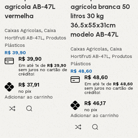
agrícola AB-47L
agrícola branca 50
vermelha
litros 30 kg
36,5x55x31cm
Caixas Agricolas
,
Caixa
modelo AB-47L
Hortifruti AB-47L
,
Produtos
Plásticos
Caixas Agricolas
,
Caixa
R$
39,90
Hortifruti AB-47L
,
Produtos
R$
39,90
Plásticos
Em até
1
x de
R$
39,90
sem juros no cartão de
R$
48,60
crédito!
R$
48,60
Em até
1
x de
R$
48,60
R$
37,91
sem juros no cartão de
no pix
crédito!
Adicionar ao carrinho
R$
46,17
no pix
Adicionar ao carrinho