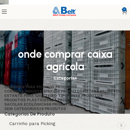
0
onde comprar caixa
agrícola
Categorias
CARRINHO PARA PICKING
5 PRODUTOS
CORREIAS INDUSTRIAIS
2.956 PRODUTOS
EDITAR
8 PRODUTOS
ESTANTE PARA GAVETEIRO TIPO BINS
6 PRODUTOS
PRODUTOS PLÁSTICOS
434 PRODUTOS
SACOLAS ECOLÓGICAS
6 PRODUTOS
SEM CATEGORIAS
29 PRODUTOS
Categorias De Produto
Carrinho para Picking
5