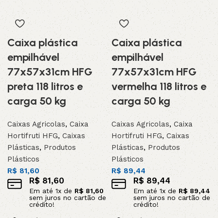
Caixa plástica
Caixa plástica
empilhável
empilhável
77x57x31cm HFG
77x57x31cm HFG
preta 118 litros e
vermelha 118 litros e
carga 50 kg
carga 50 kg
Caixas Agricolas
,
Caixa
Caixas Agricolas
,
Caixa
Hortifruti HFG
,
Caixas
Hortifruti HFG
,
Caixas
Plásticas
,
Produtos
Plásticas
,
Produtos
Plásticos
Plásticos
R$
81,60
R$
89,44
R$
81,60
R$
89,44
Em até
1
x de
R$
81,60
Em até
1
x de
R$
89,44
sem juros no cartão de
sem juros no cartão de
crédito!
crédito!