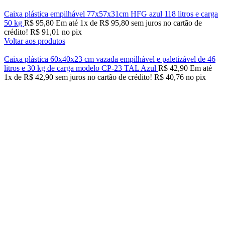
Caixa plástica empilhável 77x57x31cm HFG azul 118 litros e carga
50 kg
R$
95,80
Em até
1
x de
R$
95,80
sem juros no cartão de
crédito!
R$
91,01
no pix
Voltar aos produtos
Caixa plástica 60x40x23 cm vazada empilhável e paletizável de 46
litros e 30 kg de carga modelo CP-23 TAL Azul
R$
42,90
Em até
1
x de
R$
42,90
sem juros no cartão de crédito!
R$
40,76
no pix