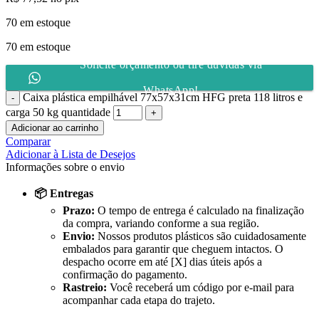
70 em estoque
70 em estoque
Solicite orçamento ou tire dúvidas via
WhatsApp!
Caixa plástica empilhável 77x57x31cm HFG preta 118 litros e
carga 50 kg quantidade
Adicionar ao carrinho
Comparar
Adicionar à Lista de Desejos
Informações sobre o envio
📦 Entregas
Prazo:
O tempo de entrega é calculado na finalização
da compra, variando conforme a sua região.
Envio:
Nossos produtos plásticos são cuidadosamente
embalados para garantir que cheguem intactos. O
despacho ocorre em até [X] dias úteis após a
confirmação do pagamento.
Rastreio:
Você receberá um código por e-mail para
acompanhar cada etapa do trajeto.