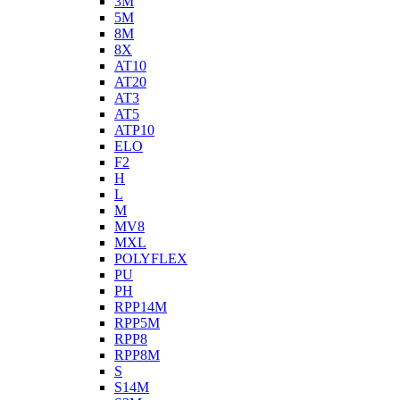
3M
5M
8M
8X
AT10
AT20
AT3
AT5
ATP10
ELO
F2
H
L
M
MV8
MXL
POLYFLEX
PU
PH
RPP14M
RPP5M
RPP8
RPP8M
S
S14M