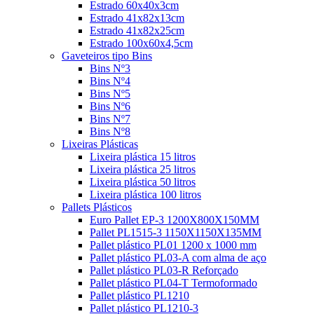
Estrado 60x40x3cm
Estrado 41x82x13cm
Estrado 41x82x25cm
Estrado 100x60x4,5cm
Gaveteiros tipo Bins
Bins Nº3
Bins Nº4
Bins Nº5
Bins Nº6
Bins Nº7
Bins Nº8
Lixeiras Plásticas
Lixeira plástica 15 litros
Lixeira plástica 25 litros
Lixeira plástica 50 litros
Lixeira plástica 100 litros
Pallets Plásticos
Euro Pallet EP-3 1200X800X150MM
Pallet PL1515-3 1150X1150X135MM
Pallet plástico PL01 1200 x 1000 mm
Pallet plástico PL03-A com alma de aço
Pallet plástico PL03-R Reforçado
Pallet plástico PL04-T Termoformado
Pallet plástico PL1210
Pallet plástico PL1210-3