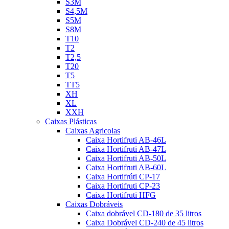
S3M
S4,5M
S5M
S8M
T10
T2
T2,5
T20
T5
TT5
XH
XL
XXH
Caixas Plásticas
Caixas Agricolas
Caixa Hortifruti AB-46L
Caixa Hortifruti AB-47L
Caixa Hortifruti AB-50L
Caixa Hortifruti AB-60L
Caixa Hortifrúti CP-17
Caixa Hortifruti CP-23
Caixa Hortifruti HFG
Caixas Dobráveis
Caixa dobrável CD-180 de 35 litros
Caixa Dobrável CD-240 de 45 litros