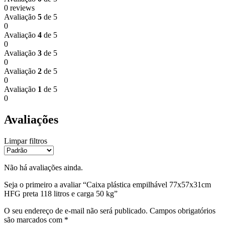
0 reviews
Avaliação
5
de 5
0
Avaliação
4
de 5
0
Avaliação
3
de 5
0
Avaliação
2
de 5
0
Avaliação
1
de 5
0
Avaliações
Limpar filtros
Não há avaliações ainda.
Seja o primeiro a avaliar “Caixa plástica empilhável 77x57x31cm
HFG preta 118 litros e carga 50 kg”
O seu endereço de e-mail não será publicado.
Campos obrigatórios
são marcados com
*