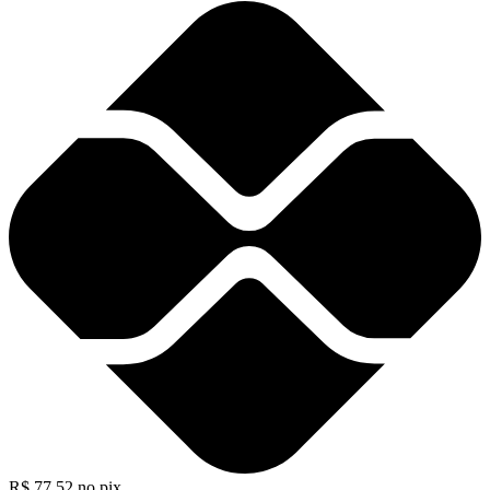
R$
77,52
no pix