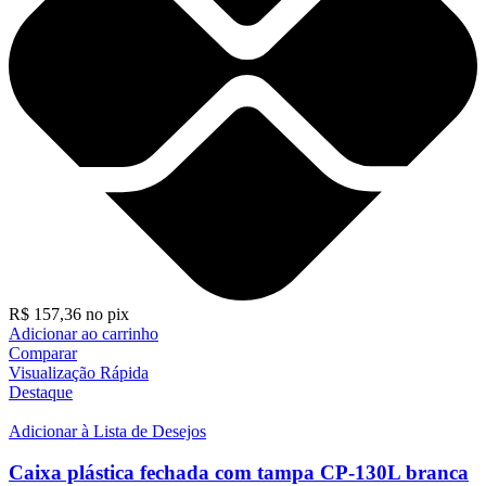
R$
157,36
no pix
Adicionar ao carrinho
Comparar
Visualização Rápida
Destaque
Adicionar à Lista de Desejos
Caixa plástica fechada com tampa CP-130L branca