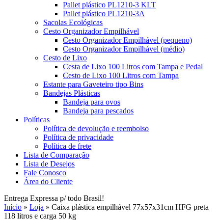
Pallet plástico PL1210-3 KLT
Pallet plástico PL1210-3A
Sacolas Ecológicas
Cesto Organizador Empilhável
Cesto Organizador Empilhável (pequeno)
Cesto Organizador Empilhável (médio)
Cesto de Lixo
Cesta de Lixo 100 Litros com Tampa e Pedal
Cesto de Lixo 100 Litros com Tampa
Estante para Gaveteiro tipo Bins
Bandejas Plásticas
Bandeja para ovos
Bandeja para pescados
Políticas
Política de devolução e reembolso
Política de privacidade
Política de frete
Lista de Comparação
Lista de Desejos
Fale Conosco
Área do Cliente
Entrega Expressa p/ todo Brasil!
Início
»
Loja
»
Caixa plástica empilhável 77x57x31cm HFG preta
118 litros e carga 50 kg