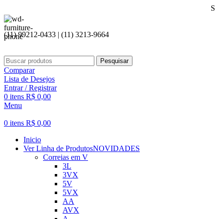
Seja bem vin
(11) 99212-0433 | (11) 3213-9664
Pesquisar
Comparar
Lista de Desejos
Entrar / Registrar
0
itens
R$
0,00
Menu
0
itens
R$
0,00
Inicio
Ver Linha de Produtos
NOVIDADES
Correias em V
3L
3VX
5V
5VX
AA
AVX
A