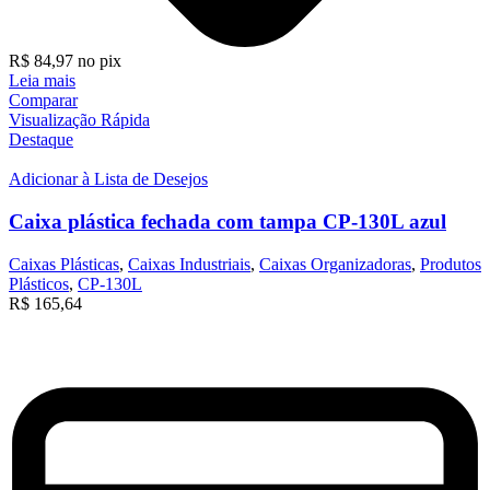
R$
84,97
no pix
Leia mais
Comparar
Visualização Rápida
Destaque
Adicionar à Lista de Desejos
Caixa plástica fechada com tampa CP-130L azul
Caixas Plásticas
,
Caixas Industriais
,
Caixas Organizadoras
,
Produtos
Plásticos
,
CP-130L
R$
165,64