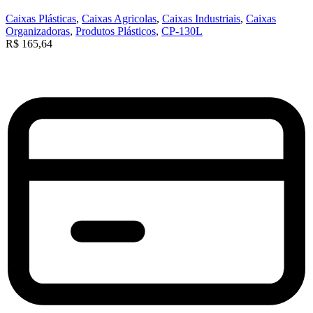
Caixas Plásticas
,
Caixas Agricolas
,
Caixas Industriais
,
Caixas
Organizadoras
,
Produtos Plásticos
,
CP-130L
R$
165,64