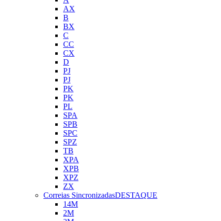
AX
B
BX
C
CC
CX
D
PJ
PJ
PK
PK
PL
SPA
SPB
SPC
SPZ
TB
XPA
XPB
XPZ
ZX
Correias Sincronizadas
DESTAQUE
14M
2M