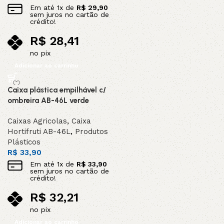
Em até
1
x de
R$
29,90
sem juros no cartão de
crédito!
R$
28,41
no pix
Adicionar ao carrinho
Caixa plástica empilhável c/
ombreira AB-46L verde
Caixas Agricolas
,
Caixa
Hortifruti AB-46L
,
Produtos
Plásticos
R$
33,90
Em até
1
x de
R$
33,90
sem juros no cartão de
crédito!
R$
32,21
no pix
Adicionar ao carrinho