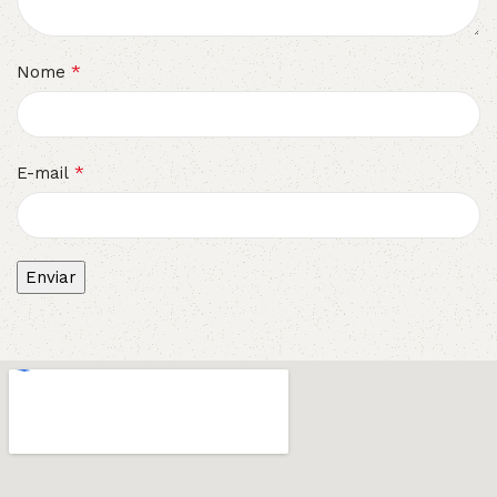
*
Nome
*
E-mail