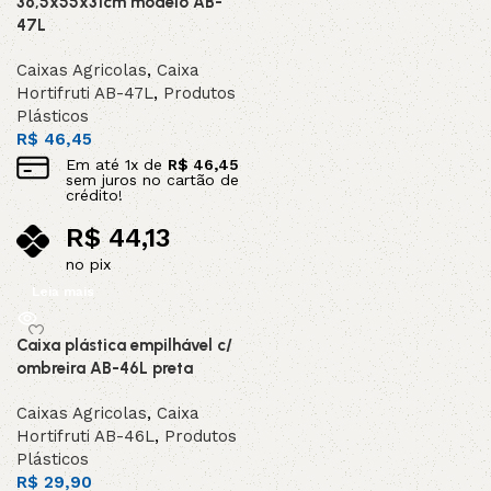
36,5x55x31cm modelo AB-
47L
Caixas Agricolas
,
Caixa
Hortifruti AB-47L
,
Produtos
Plásticos
R$
46,45
Em até
1
x de
R$
46,45
sem juros no cartão de
crédito!
R$
44,13
no pix
Leia mais
Caixa plástica empilhável c/
ombreira AB-46L preta
Caixas Agricolas
,
Caixa
Hortifruti AB-46L
,
Produtos
Plásticos
R$
29,90