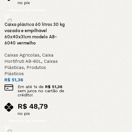
no pix
Adicionar ao carrinho
Caixa plástica 60 litros 30 kg
vazada e empilhável
60x40x31cm modelo AB-
6040 vermelho
Caixas Agricolas
,
Caixa
Hortifruti AB-60L
,
Caixas
Plásticas
,
Produtos
Plásticos
R$
51,36
Em até
1
x de
R$
51,36
sem juros no cartão de
crédito!
R$
48,79
no pix
Adicionar ao carrinho