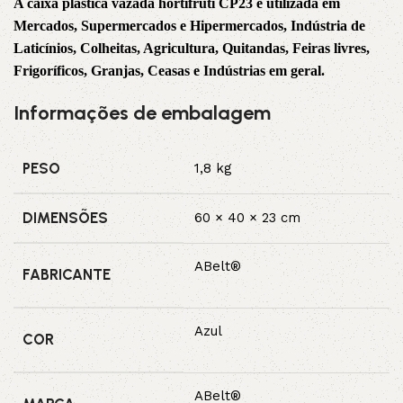
A caixa plástica vazada hortifruti CP23 é utilizada em
Mercados, Supermercados e Hipermercados, Indústria de
Laticínios, Colheitas, Agricultura, Quitandas, Feiras livres,
Frigoríficos, Granjas, Ceasas e Indústrias em geral.
Informações de embalagem
PESO
1,8 kg
DIMENSÕES
60 × 40 × 23 cm
ABelt®
FABRICANTE
Azul
COR
ABelt®