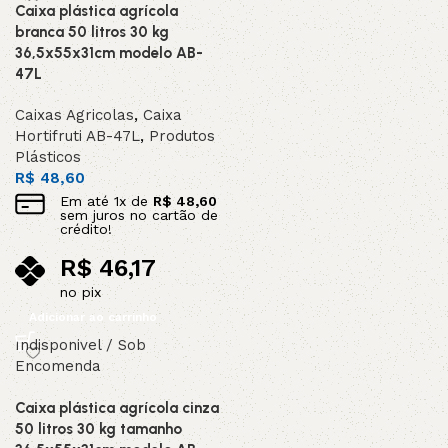
Caixa plástica agrícola
branca 50 litros 30 kg
36,5x55x31cm modelo AB-
47L
Caixas Agricolas
,
Caixa
Hortifruti AB-47L
,
Produtos
Plásticos
R$
48,60
Em até
1
x de
R$
48,60
sem juros no cartão de
crédito!
R$
46,17
no pix
Adicionar ao carrinho
Indisponivel / Sob
Encomenda
Caixa plástica agrícola cinza
50 litros 30 kg tamanho