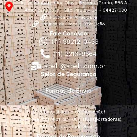
R. Desembargador Olavo Ferreira Prado, 565 A -
Americanópolis - São Paulo - SP - 04427-000
Política de Privacidade
Política de Troca e Devolução
Fale Conosco
(11) 99212-0433
(11) 3213-9664
abelt@abelt.com.br
Selos de Segurança
Formas de Envio
Motoboy, Utilitário ou Caminhão!
(Lalamove, Correios ou 400+ Transportadoras)
Entrega para todo Brasil!
Formas de Pagamento