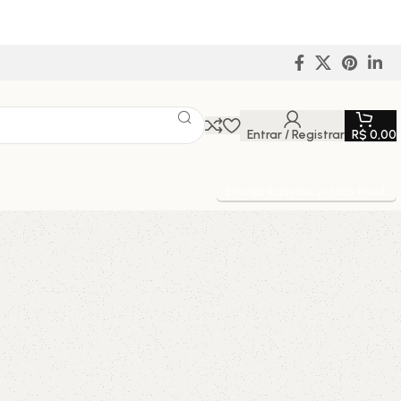
Entrar / Registrar
R$
0,00
Entrega Expressa p/ todo Brasil!