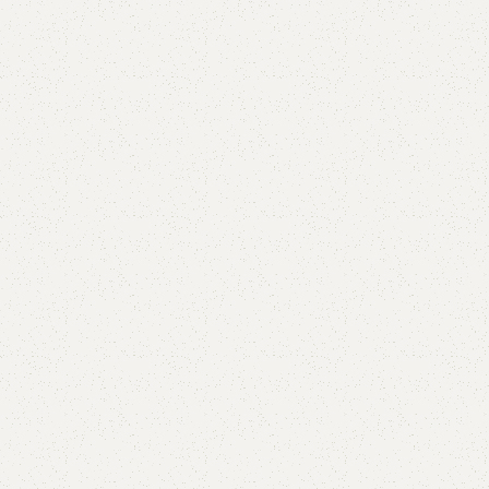
5V
5VX
AA
B
BX
C
PJ
PJ
PK
SPB
SPC
SP
XPZ
ZX