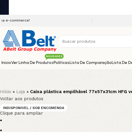
Seja bem vindo a nossa 
NOVIDADES
Inicio
Ver Linha De Produtos
Políticas
Lista De Comparação
Lista De D
Início
»
Loja
»
Caixa plástica empilhável 77x57x31cm HFG ver
Voltar aos produtos
INDISPONIVEL / SOB ENCOMENDA
Clique para ampliar