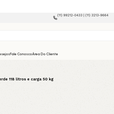
(11) 99212-0433 | (11) 3213-9664
plataforma e-commerce!
esejos
Fale Conosco
Área Do Cliente
de 118 litros e carga 50 kg