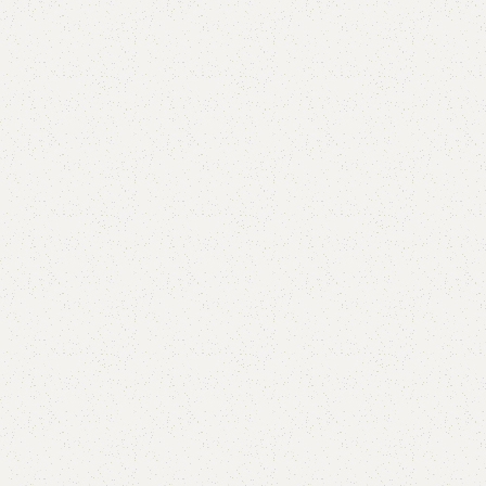
AVX
CC
PK
Z
TB