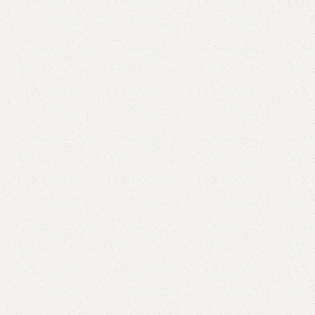
3L
3VX
A
AX
CX
D
PL
SPA
XPA
XPB