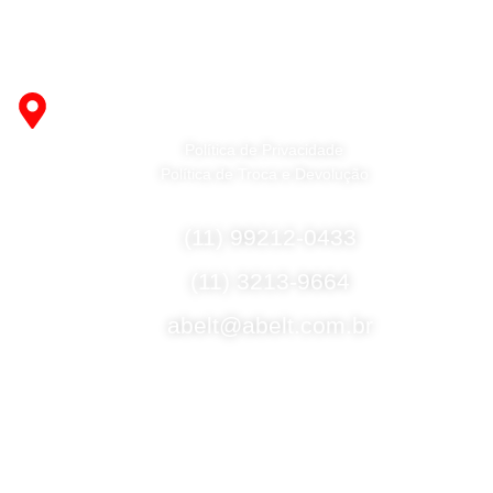
Fabricante de Produtos Plásticos com atendimento em
abrangência nacional!
R. Desembargador Olavo Ferreira Prado, 565 A -
Americanópolis - São Paulo - SP - 04427-000
Política de Privacidade
Política de Troca e Devolução
Fale Conosco
(11) 99212-0433
(11) 3213-9664
abelt@abelt.com.br
Selos de Segurança
Formas de Envio