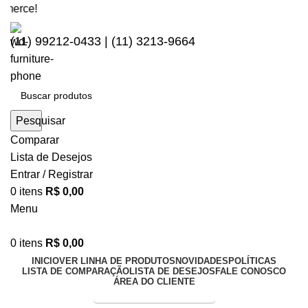
Se
(11) 99212-0433 | (11) 3213-9664
Pesquisar
Comparar
Lista de Desejos
Entrar / Registrar
0
itens
R$
0,00
Menu
0
itens
R$
0,00
INICIO
VER LINHA DE PRODUTOS
NOVIDADES
POLÍTICAS
LISTA DE COMPARAÇÃO
LISTA DE DESEJOS
FALE CONOSCO
ÁREA DO CLIENTE
Entrega Expressa p/ todo Brasil!