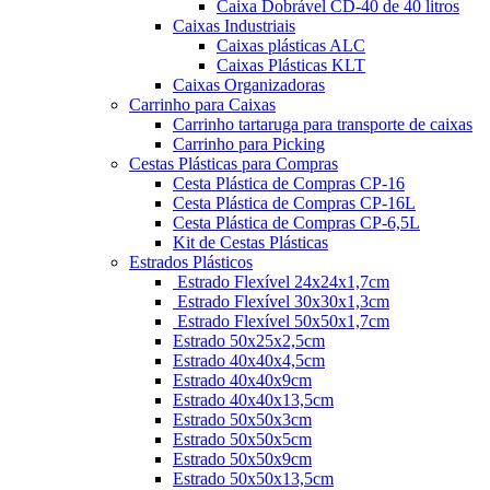
Caixa Dobrável CD-40 de 40 litros
Caixas Industriais
Caixas plásticas ALC
Caixas Plásticas KLT
Caixas Organizadoras
Carrinho para Caixas
Carrinho tartaruga para transporte de caixas
Carrinho para Picking
Cestas Plásticas para Compras
Cesta Plástica de Compras CP-16
Cesta Plástica de Compras CP-16L
Cesta Plástica de Compras CP-6,5L
Kit de Cestas Plásticas
Estrados Plásticos
Estrado Flexível 24x24x1,7cm
Estrado Flexível 30x30x1,3cm
Estrado Flexível 50x50x1,7cm
Estrado 50x25x2,5cm
Estrado 40x40x4,5cm
Estrado 40x40x9cm
Estrado 40x40x13,5cm
Estrado 50x50x3cm
Estrado 50x50x5cm
Estrado 50x50x9cm
Estrado 50x50x13,5cm