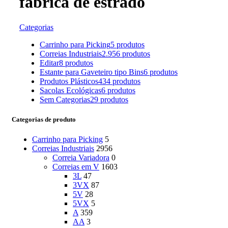
fabrica de estrado
Categorias
Carrinho para Picking
5 produtos
Correias Industriais
2.956 produtos
Editar
8 produtos
Estante para Gaveteiro tipo Bins
6 produtos
Produtos Plásticos
434 produtos
Sacolas Ecológicas
6 produtos
Sem Categorias
29 produtos
Categorias de produto
Carrinho para Picking
5
Correias Industriais
2956
Correia Variadora
0
Correias em V
1603
3L
47
3VX
87
5V
28
5VX
5
A
359
AA
3