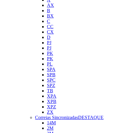
AX
B
BX
C
CC
CX
D
PJ
PJ
PK
PK
PL
SPA
SPB
SPC
SPZ
TB
XPA
XPB
XPZ
ZX
Correias Sincronizadas
DESTAQUE
14M
2M