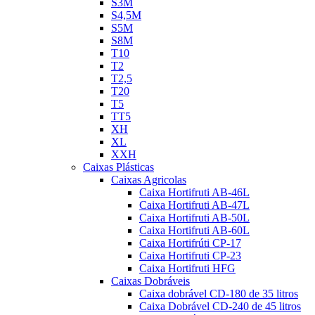
S3M
S4,5M
S5M
S8M
T10
T2
T2,5
T20
T5
TT5
XH
XL
XXH
Caixas Plásticas
Caixas Agricolas
Caixa Hortifruti AB-46L
Caixa Hortifruti AB-47L
Caixa Hortifruti AB-50L
Caixa Hortifruti AB-60L
Caixa Hortifrúti CP-17
Caixa Hortifruti CP-23
Caixa Hortifruti HFG
Caixas Dobráveis
Caixa dobrável CD-180 de 35 litros
Caixa Dobrável CD-240 de 45 litros