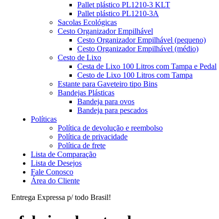
Pallet plástico PL1210-3 KLT
Pallet plástico PL1210-3A
Sacolas Ecológicas
Cesto Organizador Empilhável
Cesto Organizador Empilhável (pequeno)
Cesto Organizador Empilhável (médio)
Cesto de Lixo
Cesta de Lixo 100 Litros com Tampa e Pedal
Cesto de Lixo 100 Litros com Tampa
Estante para Gaveteiro tipo Bins
Bandejas Plásticas
Bandeja para ovos
Bandeja para pescados
Políticas
Política de devolução e reembolso
Política de privacidade
Política de frete
Lista de Comparação
Lista de Desejos
Fale Conosco
Área do Cliente
Entrega Expressa p/ todo Brasil!