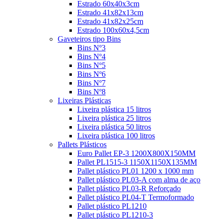
Estrado 60x40x3cm
Estrado 41x82x13cm
Estrado 41x82x25cm
Estrado 100x60x4,5cm
Gaveteiros tipo Bins
Bins Nº3
Bins Nº4
Bins Nº5
Bins Nº6
Bins Nº7
Bins Nº8
Lixeiras Plásticas
Lixeira plástica 15 litros
Lixeira plástica 25 litros
Lixeira plástica 50 litros
Lixeira plástica 100 litros
Pallets Plásticos
Euro Pallet EP-3 1200X800X150MM
Pallet PL1515-3 1150X1150X135MM
Pallet plástico PL01 1200 x 1000 mm
Pallet plástico PL03-A com alma de aço
Pallet plástico PL03-R Reforçado
Pallet plástico PL04-T Termoformado
Pallet plástico PL1210
Pallet plástico PL1210-3