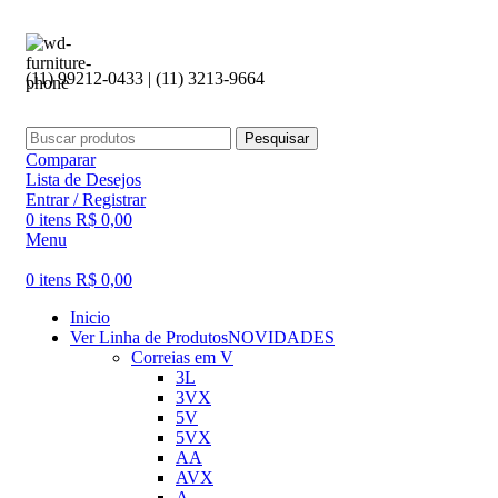
(11) 99212-0433 | (11) 3213-9664
Pesquisar
Comparar
Lista de Desejos
Entrar / Registrar
0
itens
R$
0,00
Menu
0
itens
R$
0,00
Inicio
Ver Linha de Produtos
NOVIDADES
Correias em V
3L
3VX
5V
5VX
AA
AVX
A