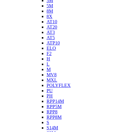
3M
5M
8M
8X
AT10
AT20
AT3
AT5
ATP10
ELO
F2
H
L
M
MV8
MXL
POLYFLEX
PU
PH
RPP14M
RPP5M
RPP8
RPP8M
S
S14M