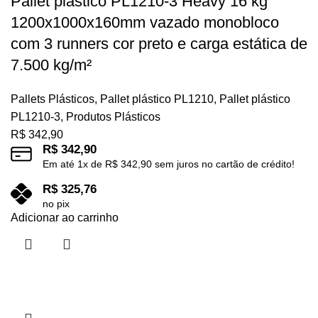
Pallet plástico PL1210-3 Heavy 16 kg
1200x1000x160mm vazado monobloco
com 3 runners cor preto e carga estática de
7.500 kg/m²
Pallets Plásticos
,
Pallet plástico PL1210
,
Pallet plástico
PL1210-3
,
Produtos Plásticos
R$
342,90
R$
342,90
Em até
1
x de
R$
342,90
sem juros no cartão de crédito!
R$
325,76
no pix
Adicionar ao carrinho