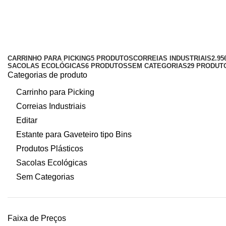
pallet de plástico 3 runners
Categorias
CARRINHO PARA PICKING
5 PRODUTOS
CORREIAS INDUSTRIAIS
2.9
SACOLAS ECOLÓGICAS
6 PRODUTOS
SEM CATEGORIAS
29 PRODUT
Categorias de produto
Carrinho para Picking
Correias Industriais
Editar
Estante para Gaveteiro tipo Bins
Produtos Plásticos
Sacolas Ecológicas
Sem Categorias
Faixa de Preços