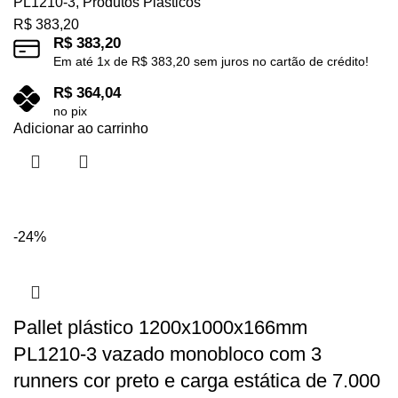
PL1210-3
,
Produtos Plásticos
R$
383,20
R$
383,20
Em até
1
x de
R$
383,20
sem juros no cartão de crédito!
R$
364,04
no pix
Adicionar ao carrinho
-24%
Pallet plástico 1200x1000x166mm
PL1210-3 vazado monobloco com 3
runners cor preto e carga estática de 7.000