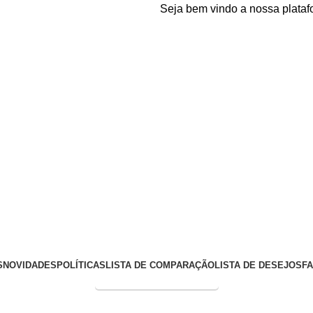
Seja bem vindo a nossa plataforma e-
S
NOVIDADES
POLÍTICAS
LISTA DE COMPARAÇÃO
LISTA DE DESEJOS
F
Entrega Expressa p/ todo Brasil!