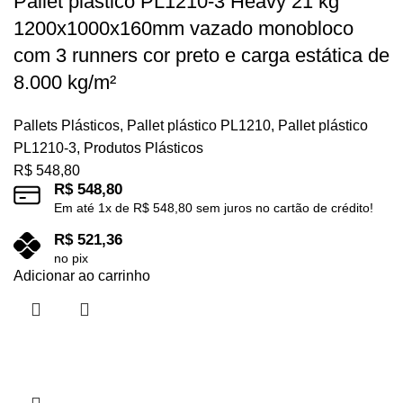
Pallet plástico PL1210-3 Heavy 21 kg
1200x1000x160mm vazado monobloco
com 3 runners cor preto e carga estática de
8.000 kg/m²
Pallets Plásticos
,
Pallet plástico PL1210
,
Pallet plástico
PL1210-3
,
Produtos Plásticos
R$
548,80
R$
548,80
Em até
1
x de
R$
548,80
sem juros no cartão de crédito!
R$
521,36
no pix
Adicionar ao carrinho