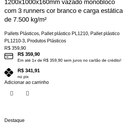
1200x1000x160mm vazado monobloco
com 3 runners cor branco e carga estática
de 7.500 kg/m²
Pallets Plásticos
,
Pallet plástico PL1210
,
Pallet plástico
PL1210-3
,
Produtos Plásticos
R$
359,90
R$
359,90
Em até
1
x de
R$
359,90
sem juros no cartão de crédito!
R$
341,91
no pix
Adicionar ao carrinho
Destaque