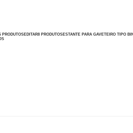
56 PRODUTOS
EDITAR
8 PRODUTOS
ESTANTE PARA GAVETEIRO TIPO BI
OS