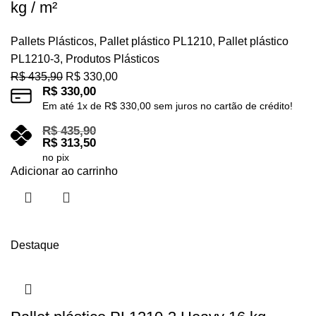
kg / m²
Pallets Plásticos
,
Pallet plástico PL1210
,
Pallet plástico
PL1210-3
,
Produtos Plásticos
R$
435,90
R$
330,00
R$
330,00
Em até
1
x de
R$
330,00
sem juros no cartão de crédito!
R$
435,90
R$
313,50
no pix
Adicionar ao carrinho
Destaque