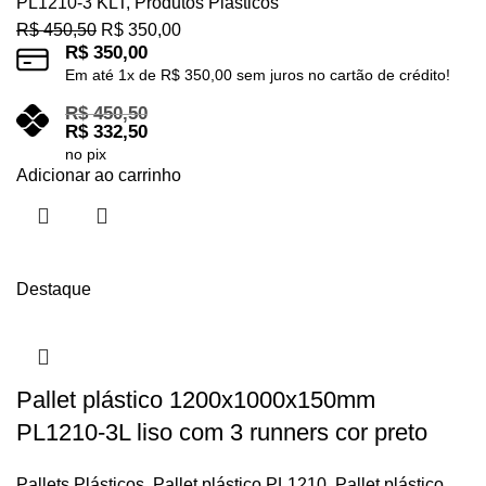
PL1210-3 KLT
,
Produtos Plásticos
R$
450,50
R$
350,00
R$
350,00
Em até
1
x de
R$
350,00
sem juros no cartão de crédito!
R$
450,50
R$
332,50
no pix
Adicionar ao carrinho
Destaque
Pallet plástico 1200x1000x150mm
PL1210-3L liso com 3 runners cor preto
Pallets Plásticos
,
Pallet plástico PL1210
,
Pallet plástico