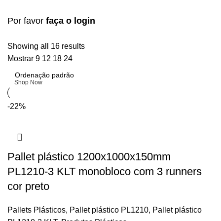
Por favor
faça o login
Upholstered chair
Showing all 16 results
Mostrar
9
12
18
24
Discount 10%
Shop Now
-22%
Pallet plástico 1200x1000x150mm
PL1210-3 KLT monobloco com 3 runners
cor preto
Pallets Plásticos
,
Pallet plástico PL1210
,
Pallet plástico