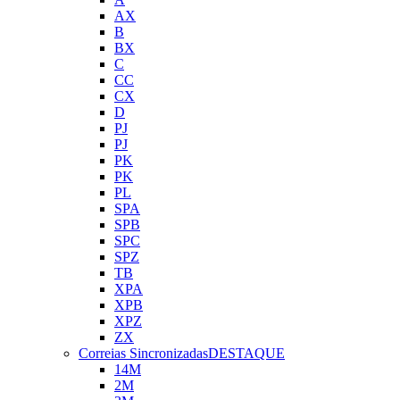
AX
B
BX
C
CC
CX
D
PJ
PJ
PK
PK
PL
SPA
SPB
SPC
SPZ
TB
XPA
XPB
XPZ
ZX
Correias Sincronizadas
DESTAQUE
14M
2M