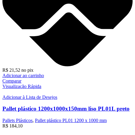
R$
21,52
no pix
Adicionar ao carrinho
Comparar
Visualização Rápida
Adicionar à Lista de Desejos
Pallet plástico 1200x1000x150mm liso PL01L preto
Pallets Plásticos
,
Pallet plástico PL01 1200 x 1000 mm
R$
184,10