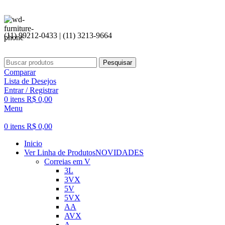
Seja
(11) 99212-0433 | (11) 3213-9664
Pesquisar
Comparar
Lista de Desejos
Entrar / Registrar
0
itens
R$
0,00
Menu
0
itens
R$
0,00
Inicio
Ver Linha de Produtos
NOVIDADES
Correias em V
3L
3VX
5V
5VX
AA
AVX
A