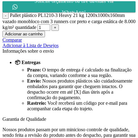
Solicite orçamento ou tire dúvidas via
WhatsApp!
Pallet plástico PL1210-3 Heavy 21 kg 1200x1000x160mm
vazado monobloco com 3 runners cor preto e carga estática de 8.000
kg/m² quantidade
Adicionar ao carrinho
Comparar
Adicionar à Lista de Desejos
Informações sobre o envio
📦 Entregas
Prazo:
O tempo de entrega é calculado na finalização
da compra, variando conforme a sua região.
Envio:
Nossos produtos plásticos são cuidadosamente
embalados para garantir que cheguem intactos. O
despacho ocorre em até [X] dias úteis após a
confirmação do pagamento.
Rastreio:
Você receberá um código por e-mail para
acompanhar cada etapa do trajeto.
Garantia de Qualidade
Nossos produtos passam por um minicioso controle de qualidade,
sendo feita a revisão do produto antes do despacho, para garantir sua