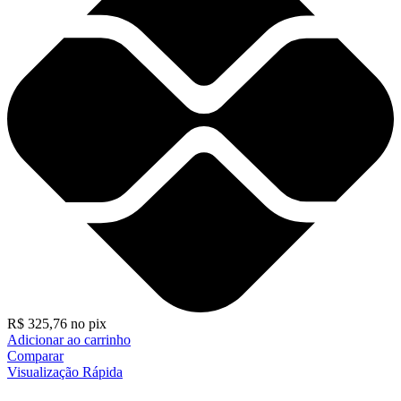
R$
325,76
no pix
Adicionar ao carrinho
Comparar
Visualização Rápida