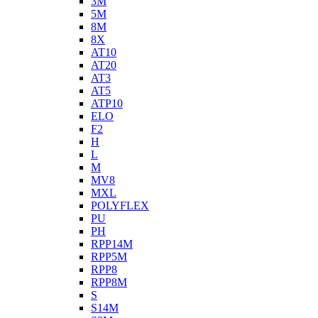
3M
5M
8M
8X
AT10
AT20
AT3
AT5
ATP10
ELO
F2
H
L
M
MV8
MXL
POLYFLEX
PU
PH
RPP14M
RPP5M
RPP8
RPP8M
S
S14M