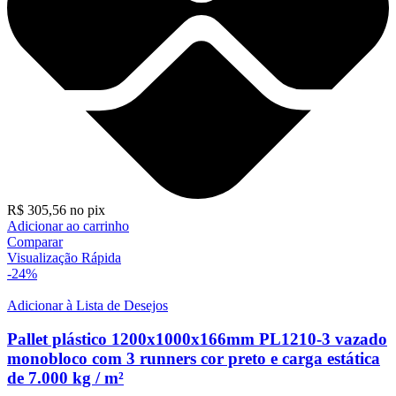
R$
305,56
no pix
Adicionar ao carrinho
Comparar
Visualização Rápida
-24%
Adicionar à Lista de Desejos
Pallet plástico 1200x1000x166mm PL1210-3 vazado
monobloco com 3 runners cor preto e carga estática
de 7.000 kg / m²