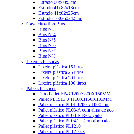
Estrado 60x40x3cm
Estrado 41x82x13cm
Estrado 41x82x25cm
Estrado 100x60x4,5cm
Gaveteiros tipo Bins
Bins Nº3
Bins Nº4
Bins Nº5
Bins Nº6
Bins Nº7
Bins Nº8
Lixeiras Plásticas
Lixeira plástica 15 litros
Lixeira plástica 25 litros
Lixeira plástica 50 litros
Lixeira plástica 100 litros
Pallets Plásticos
Euro Pallet EP-3 1200X800X150MM
Pallet PL1515-3 1150X1150X135MM
Pallet plástico PL01 1200 x 1000 mm
Pallet plástico PL03-A com alma de aço
Pallet plástico PL03-R Reforçado
Pallet plástico PL04-T Termoformado
Pallet plástico PL1210
Pallet plástico PL1210-3