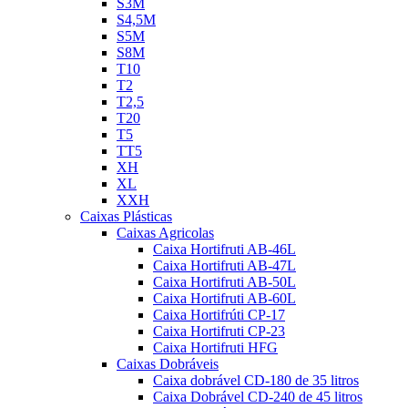
S3M
S4,5M
S5M
S8M
T10
T2
T2,5
T20
T5
TT5
XH
XL
XXH
Caixas Plásticas
Caixas Agricolas
Caixa Hortifruti AB-46L
Caixa Hortifruti AB-47L
Caixa Hortifruti AB-50L
Caixa Hortifruti AB-60L
Caixa Hortifrúti CP-17
Caixa Hortifruti CP-23
Caixa Hortifruti HFG
Caixas Dobráveis
Caixa dobrável CD-180 de 35 litros
Caixa Dobrável CD-240 de 45 litros