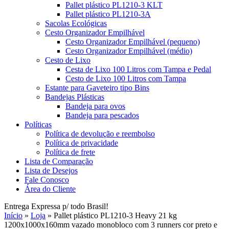
Pallet plástico PL1210-3 KLT
Pallet plástico PL1210-3A
Sacolas Ecológicas
Cesto Organizador Empilhável
Cesto Organizador Empilhável (pequeno)
Cesto Organizador Empilhável (médio)
Cesto de Lixo
Cesta de Lixo 100 Litros com Tampa e Pedal
Cesto de Lixo 100 Litros com Tampa
Estante para Gaveteiro tipo Bins
Bandejas Plásticas
Bandeja para ovos
Bandeja para pescados
Políticas
Política de devolução e reembolso
Política de privacidade
Política de frete
Lista de Comparação
Lista de Desejos
Fale Conosco
Área do Cliente
Entrega Expressa p/ todo Brasil!
Início
»
Loja
»
Pallet plástico PL1210-3 Heavy 21 kg
1200x1000x160mm vazado monobloco com 3 runners cor preto e