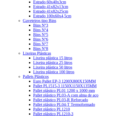
Estrado 60x40x3cm
Estrado 41x82x13cm
Estrado 41x82x25cm
Estrado 100x60x4,5cm
Gaveteiros tipo Bins
Bins Nº3
Bins Nº4
Bins Nº5
Bins Nº6
Bins Nº7
Bins Nº8
Lixeiras Plásticas
Lixeira plástica 15 litros
Lixeira plástica 25 litros
Lixeira plástica 50 litros
Lixeira plástica 100 litros
Pallets Plásticos
Euro Pallet EP-3 1200X800X150MM
Pallet PL1515-3 1150X1150X135MM
Pallet plástico PL01 1200 x 1000 mm
Pallet plástico PL03-A com alma de aço
Pallet plástico PL03-R Reforçado
Pallet plástico PL04-T Termoformado
Pallet plástico PL1210
Pallet plástico PL1210-3