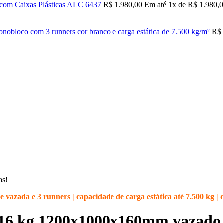
s com Caixas Plásticas ALC 6437
R$
1.980,00
Em até
1
x de
R$
1.980,
bloco com 3 runners cor branco e carga estática de 7.500 kg/m²
R$
as!
vazada e 3 runners | capacidade de carga estática até 7.500 kg | d
y 16 kg 1200x1000x160mm vazado