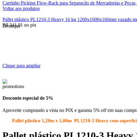
Carrinho Picking Flow-Rack para Separação de Mercadorias e Peça
Voltar aos produtos
Pallet plástico PL1210-3 Heavy 16 kg 1200x1000x160mm vazado mono
R$
341,91
no pix
Destaque
Clique para ampliar
Desconto especial de 5%
Aproveite comprando a vista no PIX e garanta 5% off em suas compr
Pallet plástico 1,20m x 1,00m PL1210-3 Heavy com superfície 
Pallet plástico PL1210-3 Heav