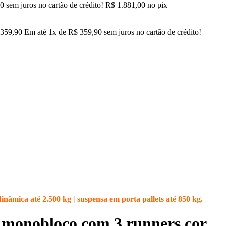
00
sem juros no cartão de crédito!
R$
1.881,00
no pix
359,90
Em até
1
x de
R$
359,90
sem juros no cartão de crédito!
inâmica até 2.500 kg | suspensa em porta pallets até 850 kg.
 monobloco com 3 runners cor