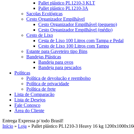
Pallet plástico PL1210-3 KLT
Pallet plástico PL1210-3A
Sacolas Ecológicas
Cesto Organizador Empilhável
Cesto Organizador Empilhável (pequeno)
Cesto Organizador Empilhável (médio)
Cesto de Lixo
Cesta de Lixo 100 Litros com Tampa e Pedal
Cesto de Lixo 100 Litros com Tampa
Estante para Gaveteiro tipo Bins
Bandejas Plásticas
Bandeja para ovos
Bandeja para pescados
Políticas
Política de devolução e reembolso
Política de privacidade
Política de frete
Lista de Comparação
Lista de Desejos
Fale Conosco
Área do Cliente
Entrega Expressa p/ todo Brasil!
Início
»
Loja
»
Pallet plástico PL1210-3 Heavy 16 kg 1200x1000x160