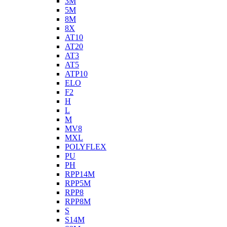
3M
5M
8M
8X
AT10
AT20
AT3
AT5
ATP10
ELO
F2
H
L
M
MV8
MXL
POLYFLEX
PU
PH
RPP14M
RPP5M
RPP8
RPP8M
S
S14M