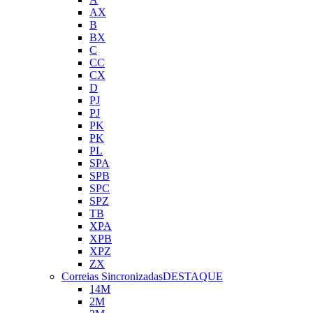
AX
B
BX
C
CC
CX
D
PJ
PJ
PK
PK
PL
SPA
SPB
SPC
SPZ
TB
XPA
XPB
XPZ
ZX
Correias Sincronizadas
DESTAQUE
14M
2M