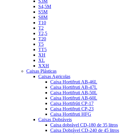
S3M
S4,5M
S5M
S8M
T10
T2
T2,5
T20
T5
TT5
XH
XL
XXH
Caixas Plásticas
Caixas Agricolas
Caixa Hortifruti AB-46L
Caixa Hortifruti AB-47L
Caixa Hortifruti AB-50L
Caixa Hortifruti AB-60L
Caixa Hortifrúti CP-17
Caixa Hortifruti CP-23
Caixa Hortifruti HFG
Caixas Dobráveis
Caixa dobrável CD-180 de 35 litros
Caixa Dobrável CD-240 de 45 litros