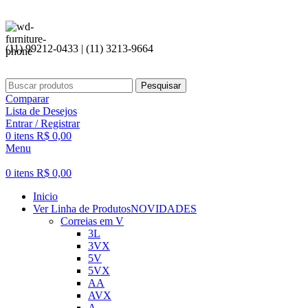
(11) 99212-0433 | (11) 3213-9664
Pesquisar
Comparar
Lista de Desejos
Entrar / Registrar
0
itens
R$
0,00
Menu
0
itens
R$
0,00
Inicio
Ver Linha de Produtos
NOVIDADES
Correias em V
3L
3VX
5V
5VX
AA
AVX
A