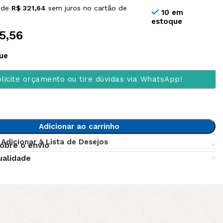
 de
R$
321,64
sem juros no cartão de
10 em
estoque
5,56
ue
licite orçamento ou tire dúvidas via WhatsApp!
Adicionar ao carrinho
Adicionar à Lista de Desejos
obre o envio
ualidade