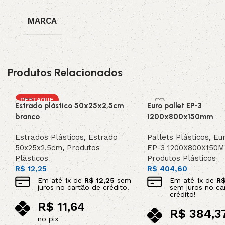
MARCA
Produtos Relacionados
DESTAQUE
Estrado plástico 50x25x2,5cm
Euro pallet EP-3
branco
1200x800x150mm
Estrados Plásticos
,
Estrado
Pallets Plásticos
,
Eur
50x25x2,5cm
,
Produtos
EP-3 1200X800X150
Plásticos
Produtos Plásticos
R$
12,25
R$
404,60
Em até
1
x de
R$
12,25
sem
Em até
1
x de
R
juros no cartão de crédito!
sem juros no ca
crédito!
R$
11,64
R$
384,3
no pix