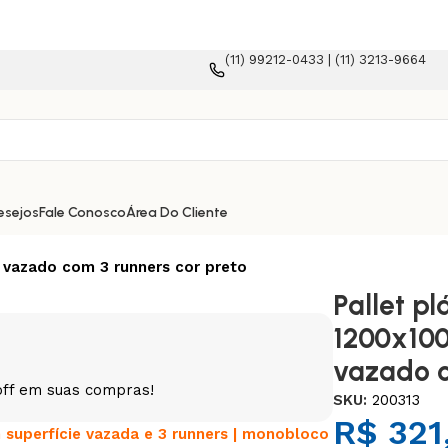
(11) 99212-0433 | (11) 3213-9664
lataforma e-commerce!
esejos
Fale Conosco
Área Do Cliente
 vazado com 3 runners cor preto
Pallet pl
1200x10
vazado c
off em suas compras!
SKU:
200313
R$
321
superfície vazada e 3 runners | monobloco