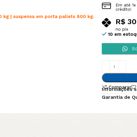
Em até
1
x
crédito!
0 kg | suspensa em porta pallets 800 kg.
R$
30
no pix
10 em estoq
So
Comparar
Informações s
Garantia de Q