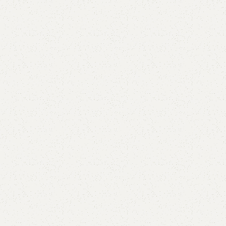
AVX
CC
PK
Z
TB