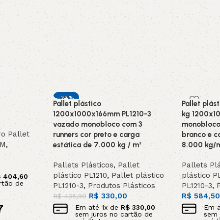
-24%
Pallet plástico
Pallet plás
1200x1000x166mm PL1210-3
kg 1200x1
vazado monobloco com 3
monobloco 
o Pallet
runners cor preto e carga
branco e c
MM
,
estática de 7.000 kg / m²
8.000 kg/
Pallets Plásticos
,
Pallet
Pallets Pl
plástico PL1210
,
Pallet plástico
plástico P
$
404,60
rtão de
PL1210-3
,
Produtos Plásticos
PL1210-3
,
R$
330,00
R$
584,5
R$
435,90
7
Em até
1
x de
R$
330,00
Em 
sem juros no cartão de
sem 