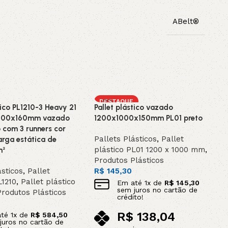
ABelt®
DESTAQUE
tico PL1210-3 Heavy 21
Pallet plástico vazado
000x160mm vazado
1200x1000x150mm PL01 preto
com 3 runners cor
Pallets Plásticos
,
Pallet
arga estática de
plástico PL01 1200 x 1000 mm
,
m²
Produtos Plásticos
ásticos
,
Pallet
R$
145,30
L1210
,
Pallet plástico
Em até
1
x de
R$
145,30
sem juros no cartão de
Produtos Plásticos
crédito!
0
R$
138,04
até
1
x de
R$
584,50
juros no cartão de