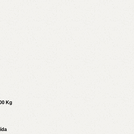
5V
5VX
AA
B
BX
C
PJ
PJ
PK
SPB
SPC
SP
XPZ
ZX
800 Kg
ída