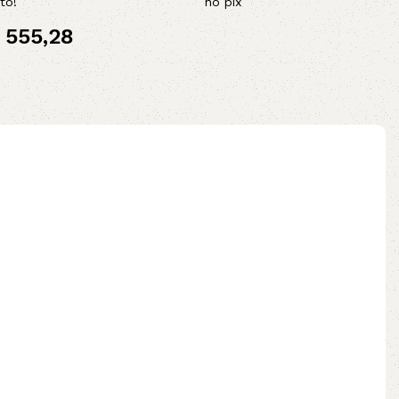
to!
no pix
Adicionar ao carrinho
555,28
ix
ao carrinho