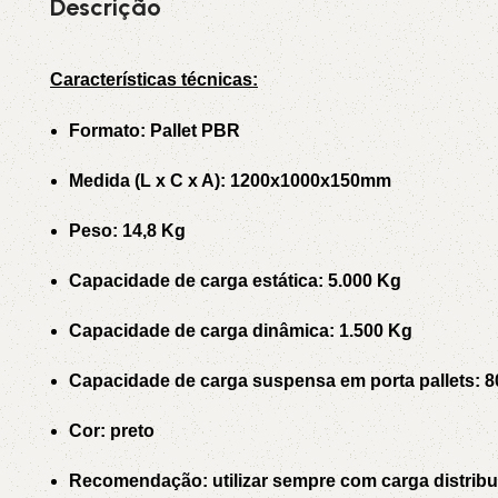
Descrição
3L
3VX
Características técnicas:
A
AX
Formato: Pallet PBR
CX
D
Medida (L x C x A): 1200x1000x150mm
Peso: 14,8 Kg
PL
SPA
Capacidade de carga estática: 5.000 Kg
XPA
XPB
Capacidade de carga dinâmica: 1.500 Kg
Capacidade de carga suspensa em porta pallets: 
Cor: preto
Recomendação: utilizar sempre com carga distribu