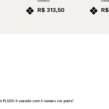
crédito!
crédi
R$
313,50
R$
no pix
no p
Adicionar ao carrinho
Adicionar 
m PL1210-3 vazado com 3 runners cor preto”