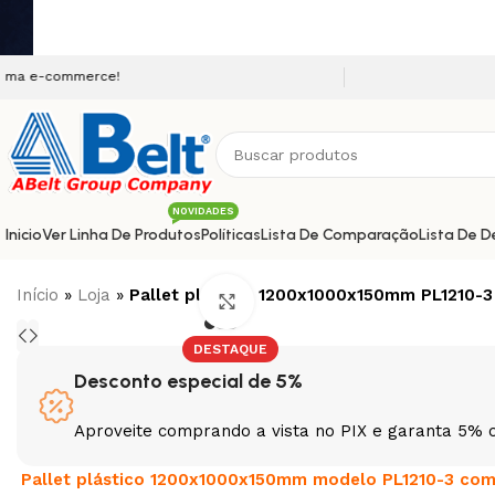
Seja bem vindo a nossa p
NOVIDADES
Inicio
Ver Linha De Produtos
Políticas
Lista De Comparação
Lista De D
Início
»
Loja
»
Pallet plástico 1200x1000x150mm PL1210-3
Clique para ampliar
DESTAQUE
Desconto especial de 5%
Aproveite comprando a vista no PIX e garanta 5% 
Pallet plástico 1200x1000x150mm modelo PL1210-3 com 