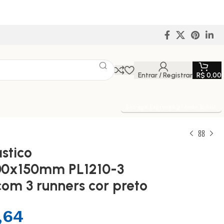
Entrar / Registrar
R$
0,00
Entrega Expressa p/ todo Brasil!
ástico
00x150mm PL1210-3
om 3 runners cor preto
,64