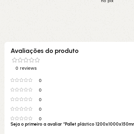
no pix
Adicionar ao carrinho
Adicionar ao carrinho
Avaliações do produto
0 reviews
0
0
0
0
0
Seja o primeiro a avaliar “Pallet plástico 1200x1000x150m