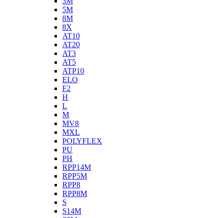
3M
5M
8M
8X
AT10
AT20
AT3
AT5
ATP10
ELO
F2
H
L
M
MV8
MXL
POLYFLEX
PU
PH
RPP14M
RPP5M
RPP8
RPP8M
S
S14M