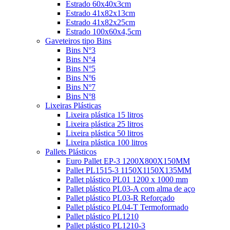
Estrado 60x40x3cm
Estrado 41x82x13cm
Estrado 41x82x25cm
Estrado 100x60x4,5cm
Gaveteiros tipo Bins
Bins Nº3
Bins Nº4
Bins Nº5
Bins Nº6
Bins Nº7
Bins Nº8
Lixeiras Plásticas
Lixeira plástica 15 litros
Lixeira plástica 25 litros
Lixeira plástica 50 litros
Lixeira plástica 100 litros
Pallets Plásticos
Euro Pallet EP-3 1200X800X150MM
Pallet PL1515-3 1150X1150X135MM
Pallet plástico PL01 1200 x 1000 mm
Pallet plástico PL03-A com alma de aço
Pallet plástico PL03-R Reforçado
Pallet plástico PL04-T Termoformado
Pallet plástico PL1210
Pallet plástico PL1210-3