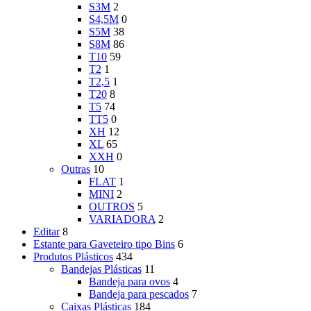
S3M
2
S4,5M
0
S5M
38
S8M
86
T10
59
T2
1
T2,5
1
T20
8
T5
74
TT5
0
XH
12
XL
65
XXH
0
Outras
10
FLAT
1
MINI
2
OUTROS
5
VARIADORA
2
Editar
8
Estante para Gaveteiro tipo Bins
6
Produtos Plásticos
434
Bandejas Plásticas
11
Bandeja para ovos
4
Bandeja para pescados
7
Caixas Plásticas
184