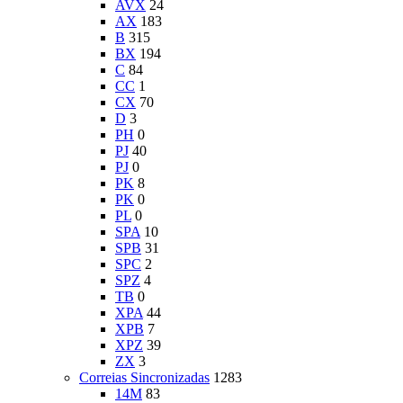
AVX
24
AX
183
B
315
BX
194
C
84
CC
1
CX
70
D
3
PH
0
PJ
40
PJ
0
PK
8
PK
0
PL
0
SPA
10
SPB
31
SPC
2
SPZ
4
TB
0
XPA
44
XPB
7
XPZ
39
ZX
3
Correias Sincronizadas
1283
14M
83