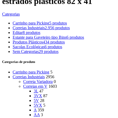
estrados plasticos 82 x 41
Categorias
Carrinho para Picking
5 produtos
Correias Industriais
2.956 produtos
Editar
8 produtos
Estante para Gaveteiro tipo Bins
6 produtos
Produtos Plásticos
434 produtos
Sacolas Ecológicas
6 produtos
Sem Categorias
29 produtos
Categorias de produto
Carrinho para Picking
5
Correias Industriais
2956
Correia Variadora
0
Correias em V
1603
3L
47
3VX
87
5V
28
5VX
5
A
359
AA
3