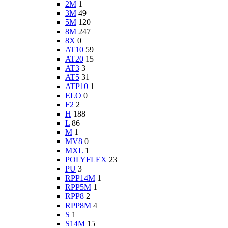
2M
1
3M
49
5M
120
8M
247
8X
0
AT10
59
AT20
15
AT3
3
AT5
31
ATP10
1
ELO
0
F2
2
H
188
L
86
M
1
MV8
0
MXL
1
POLYFLEX
23
PU
3
RPP14M
1
RPP5M
1
RPP8
2
RPP8M
4
S
1
S14M
15