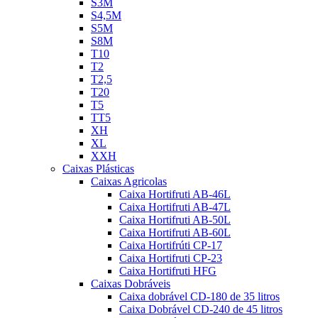
S3M
S4,5M
S5M
S8M
T10
T2
T2,5
T20
T5
TT5
XH
XL
XXH
Caixas Plásticas
Caixas Agricolas
Caixa Hortifruti AB-46L
Caixa Hortifruti AB-47L
Caixa Hortifruti AB-50L
Caixa Hortifruti AB-60L
Caixa Hortifrúti CP-17
Caixa Hortifruti CP-23
Caixa Hortifruti HFG
Caixas Dobráveis
Caixa dobrável CD-180 de 35 litros
Caixa Dobrável CD-240 de 45 litros