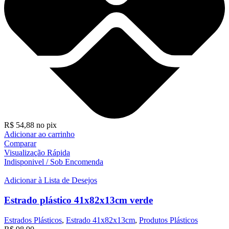
R$
54,88
no pix
Adicionar ao carrinho
Comparar
Visualização Rápida
Indisponivel / Sob Encomenda
Adicionar à Lista de Desejos
Estrado plástico 41x82x13cm verde
Estrados Plásticos
,
Estrado 41x82x13cm
,
Produtos Plásticos