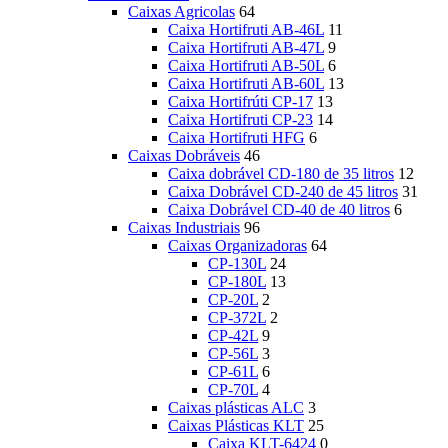
Caixas Agricolas
64
Caixa Hortifruti AB-46L
11
Caixa Hortifruti AB-47L
9
Caixa Hortifruti AB-50L
6
Caixa Hortifruti AB-60L
13
Caixa Hortifrúti CP-17
13
Caixa Hortifruti CP-23
14
Caixa Hortifruti HFG
6
Caixas Dobráveis
46
Caixa dobrável CD-180 de 35 litros
12
Caixa Dobrável CD-240 de 45 litros
31
Caixa Dobrável CD-40 de 40 litros
6
Caixas Industriais
96
Caixas Organizadoras
64
CP-130L
24
CP-180L
13
CP-20L
2
CP-372L
2
CP-42L
9
CP-56L
3
CP-61L
6
CP-70L
4
Caixas plásticas ALC
3
Caixas Plásticas KLT
25
Caixa KLT-6424
0