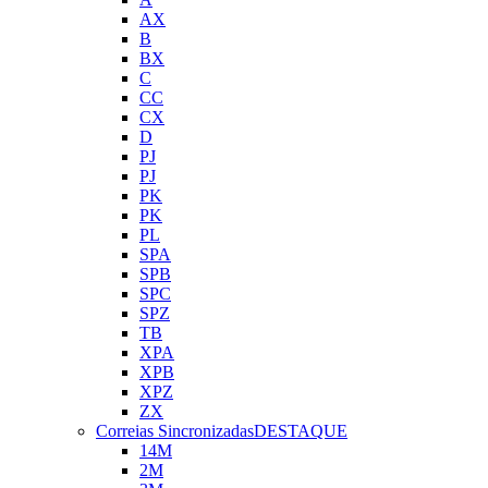
AX
B
BX
C
CC
CX
D
PJ
PJ
PK
PK
PL
SPA
SPB
SPC
SPZ
TB
XPA
XPB
XPZ
ZX
Correias Sincronizadas
DESTAQUE
14M
2M