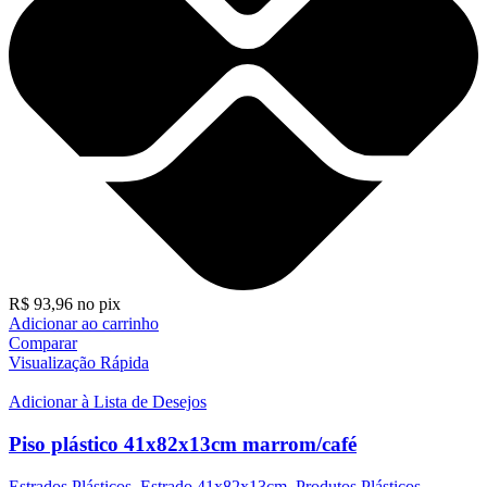
R$
93,96
no pix
Adicionar ao carrinho
Comparar
Visualização Rápida
Adicionar à Lista de Desejos
Piso plástico 41x82x13cm marrom/café
Estrados Plásticos
,
Estrado 41x82x13cm
,
Produtos Plásticos