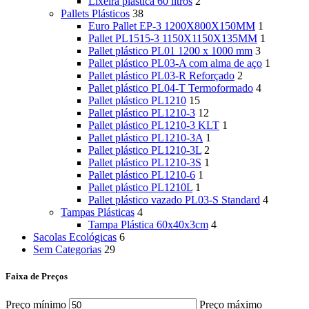
Lixeira plástica 60 litros
2
Pallets Plásticos
38
Euro Pallet EP-3 1200X800X150MM
1
Pallet PL1515-3 1150X1150X135MM
1
Pallet plástico PL01 1200 x 1000 mm
3
Pallet plástico PL03-A com alma de aço
1
Pallet plástico PL03-R Reforçado
2
Pallet plástico PL04-T Termoformado
4
Pallet plástico PL1210
15
Pallet plástico PL1210-3
12
Pallet plástico PL1210-3 KLT
1
Pallet plástico PL1210-3A
1
Pallet plástico PL1210-3L
2
Pallet plástico PL1210-3S
1
Pallet plástico PL1210-6
1
Pallet plástico PL1210L
1
Pallet plástico vazado PL03-S Standard
4
Tampas Plásticas
4
Tampa Plástica 60x40x3cm
4
Sacolas Ecológicas
6
Sem Categorias
29
Faixa de Preços
Preço mínimo
Preço máximo