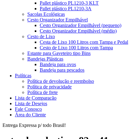
Pallet plástico PL1210-3 KLT
Pallet plástico PL1210-3A
Sacolas Ecológicas
Cesto Organizador Empilhável
Cesto Organizador Empilhável (pequeno)
Cesto Organizador Empilhável (médio)
Cesto de Lixo
Cesta de Lixo 100 Litros com Tampa e Pedal
Cesto de Lixo 100 Litros com Tampa
Estante para Gaveteiro tipo Bins
Bandejas Plásticas
Bandeja para ovos
Bandeja para pescados
Políticas
Política de devolução e reembolso
Política de privacidade
Política de frete
Lista de Comparação
Lista de Desejos
Fale Conosco
Área do Cliente
Entrega Expressa p/ todo Brasil!