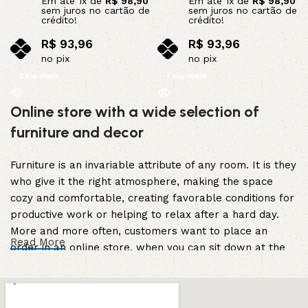
Em até
1
x de
R$
98,90
Em até
1
x de
R$
98,90
sem juros no cartão de
sem juros no cartão de
crédito!
crédito!
R$
93,96
R$
93,96
no pix
no pix
Leia mais
Leia mais
Online store with a wide selection of
furniture and decor
Furniture is an invariable attribute of any room. It is they
who give it the right atmosphere, making the space
cozy and comfortable, creating favorable conditions for
productive work or helping to relax after a hard day.
More and more often, customers want to place an
Read More
order in an online store, when you can sit down at the
computer in your free time, arrange the furniture in the
photo and calmly buy the furniture you like. The online
store has a large catalog of furniture: both home and