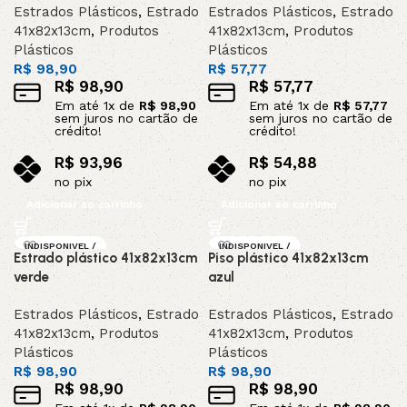
Estrados Plásticos
,
Estrado
Estrados Plásticos
,
Estrado
41x82x13cm
,
Produtos
41x82x13cm
,
Produtos
Plásticos
Plásticos
R$
98,90
R$
57,77
R$
98,90
R$
57,77
Em até
1
x de
R$
98,90
Em até
1
x de
R$
57,77
sem juros no cartão de
sem juros no cartão de
crédito!
crédito!
R$
93,96
R$
54,88
no pix
no pix
Adicionar ao carrinho
Adicionar ao carrinho
INDISPONIVEL /
INDISPONIVEL /
Estrado plástico 41x82x13cm
Piso plástico 41x82x13cm
SOB ENCOMEND
SOB ENCOMEND
A
A
verde
azul
Estrados Plásticos
,
Estrado
Estrados Plásticos
,
Estrado
41x82x13cm
,
Produtos
41x82x13cm
,
Produtos
Plásticos
Plásticos
R$
98,90
R$
98,90
R$
98,90
R$
98,90