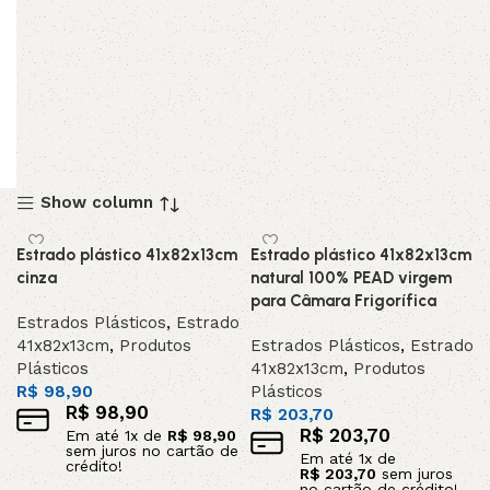
Show column
Estrado plástico 41x82x13cm
Estrado plástico 41x82x13cm
cinza
natural 100% PEAD virgem
para Câmara Frigorífica
Estrados Plásticos
,
Estrado
41x82x13cm
,
Produtos
Estrados Plásticos
,
Estrado
Plásticos
41x82x13cm
,
Produtos
R$
98,90
Plásticos
R$
98,90
R$
203,70
R$
203,70
Em até
1
x de
R$
98,90
sem juros no cartão de
Em até
1
x de
crédito!
R$
203,70
sem juros
no cartão de crédito!