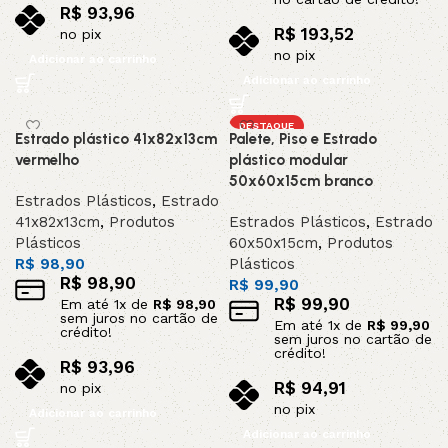
R$
93,96
R$
193,52
no pix
no pix
Adicionar ao carrinho
Adicionar ao carrinho
DESTAQUE
Estrado plástico 41x82x13cm
Palete, Piso e Estrado
vermelho
plástico modular
50x60x15cm branco
Estrados Plásticos
,
Estrado
41x82x13cm
,
Produtos
Estrados Plásticos
,
Estrado
Plásticos
60x50x15cm
,
Produtos
R$
98,90
Plásticos
R$
98,90
R$
99,90
R$
99,90
Em até
1
x de
R$
98,90
sem juros no cartão de
Em até
1
x de
R$
99,90
crédito!
sem juros no cartão de
crédito!
R$
93,96
R$
94,91
no pix
no pix
Adicionar ao carrinho
Adicionar ao carrinho