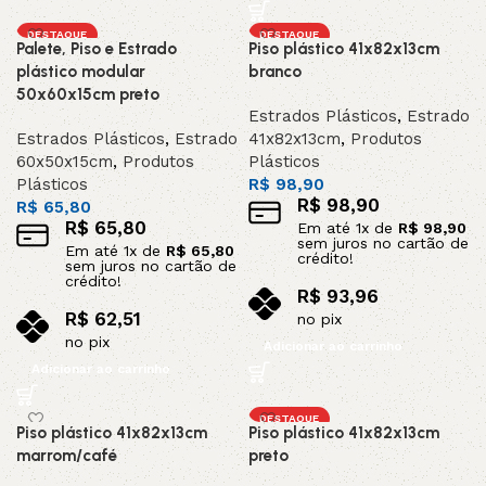
DESTAQUE
DESTAQUE
Palete, Piso e Estrado
Piso plástico 41x82x13cm
plástico modular
branco
50x60x15cm preto
Estrados Plásticos
,
Estrado
Estrados Plásticos
,
Estrado
41x82x13cm
,
Produtos
60x50x15cm
,
Produtos
Plásticos
Plásticos
R$
98,90
R$
98,90
R$
65,80
R$
65,80
Em até
1
x de
R$
98,90
sem juros no cartão de
Em até
1
x de
R$
65,80
crédito!
sem juros no cartão de
crédito!
R$
93,96
R$
62,51
no pix
no pix
Adicionar ao carrinho
Adicionar ao carrinho
DESTAQUE
Piso plástico 41x82x13cm
Piso plástico 41x82x13cm
marrom/café
preto