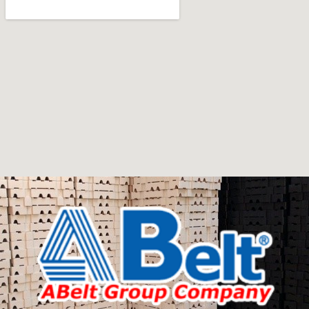
office furniture are available.
Furniture production is a modern form of
art
Furniture manufacturers, as well as manufacturers of
other home goods, are full of amazing offers: we often
come across both standard mass-produced products
and unique creations - furniture from professional
craftsmen, which will be appreciated by true
connoisseurs of beauty. We have selected for you the
best models from modern craftsmen who managed to
ingeniously combine elegance, quality and practicality in
each product unit. Our assortment includes products
from proven companies. Who for many years of
continuous joint work did not give reason to doubt their
reliability and honesty. All of them guarantee the high
quality of their products, excellent operational
characteristics, attractive appearance of the products, a