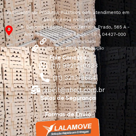
long period of use of the furniture, as well as safety.
Fabricante de Produtos Plásticos com atendimento em
abrangência nacional!
R. Desembargador Olavo Ferreira Prado, 565 A -
Americanópolis - São Paulo - SP - 04427-000
Política de Privacidade
Política de Troca e Devolução
Fale Conosco
(11) 99212-0433
(11) 3213-9664
abelt@abelt.com.br
Selos de Segurança
Formas de Envio