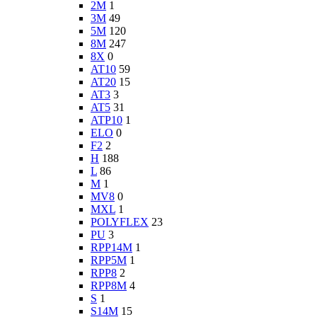
2M
1
3M
49
5M
120
8M
247
8X
0
AT10
59
AT20
15
AT3
3
AT5
31
ATP10
1
ELO
0
F2
2
H
188
L
86
M
1
MV8
0
MXL
1
POLYFLEX
23
PU
3
RPP14M
1
RPP5M
1
RPP8
2
RPP8M
4
S
1
S14M
15