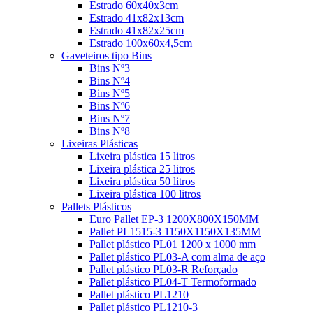
Estrado 60x40x3cm
Estrado 41x82x13cm
Estrado 41x82x25cm
Estrado 100x60x4,5cm
Gaveteiros tipo Bins
Bins Nº3
Bins Nº4
Bins Nº5
Bins Nº6
Bins Nº7
Bins Nº8
Lixeiras Plásticas
Lixeira plástica 15 litros
Lixeira plástica 25 litros
Lixeira plástica 50 litros
Lixeira plástica 100 litros
Pallets Plásticos
Euro Pallet EP-3 1200X800X150MM
Pallet PL1515-3 1150X1150X135MM
Pallet plástico PL01 1200 x 1000 mm
Pallet plástico PL03-A com alma de aço
Pallet plástico PL03-R Reforçado
Pallet plástico PL04-T Termoformado
Pallet plástico PL1210
Pallet plástico PL1210-3