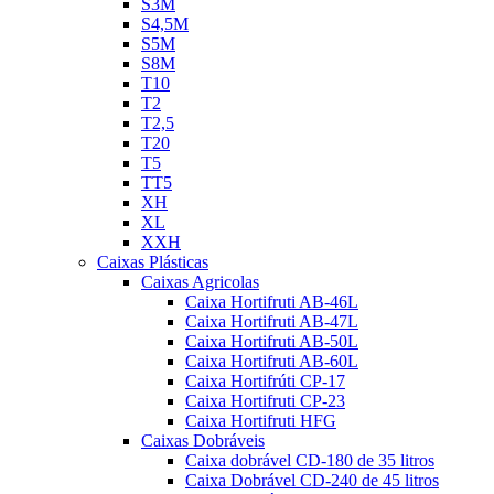
S3M
S4,5M
S5M
S8M
T10
T2
T2,5
T20
T5
TT5
XH
XL
XXH
Caixas Plásticas
Caixas Agricolas
Caixa Hortifruti AB-46L
Caixa Hortifruti AB-47L
Caixa Hortifruti AB-50L
Caixa Hortifruti AB-60L
Caixa Hortifrúti CP-17
Caixa Hortifruti CP-23
Caixa Hortifruti HFG
Caixas Dobráveis
Caixa dobrável CD-180 de 35 litros
Caixa Dobrável CD-240 de 45 litros