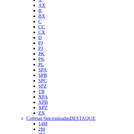
AX
B
BX
C
CC
CX
D
PJ
PJ
PK
PK
PL
SPA
SPB
SPC
SPZ
TB
XPA
XPB
XPZ
ZX
Correias Sincronizadas
DESTAQUE
14M
2M