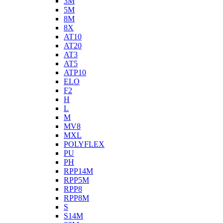
3M
5M
8M
8X
AT10
AT20
AT3
AT5
ATP10
ELO
F2
H
L
M
MV8
MXL
POLYFLEX
PU
PH
RPP14M
RPP5M
RPP8
RPP8M
S
S14M