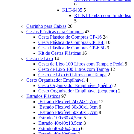
9
KLT-6435
5
RL-KLT-6435 com fundo liso
5
Carrinho para Caixas
26
Cestas Plásticas para Compras
43
Cesta Plástica de Compras CP-16
24
Cesta Plástica de Compras CP-16L
10
Cesta Plástica de Compras CP-6,5L
9
Kit de Cestas Plásticas
16
Cesto de Lixo
14
Cesta de Lixo 100 Litros com Tampa e Pedal
5
Cesto de Lixo 100 Litros com Tampa
12
Cesto de Lixo 60 Litros com Tampa
2
Cesto Organizador Empilhável
4
Cesto Organizador Empilhável (médio)
2
Cesto Organizador Empilhável (pequeno)
2
Estrados Plásticos
97
Estrado Flexível 24x24x1,7cm
12
Estrado Flexível 30x30x1,3cm
6
Estrado Flexível 50x50x1,7cm
8
Estrado 100x60x4,5cm
5
Estrado 40x40x13,5cm
3
Estrado 40x40x4,5cm
6
Estrado 40x40x9cm
3