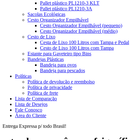
Pallet plástico PL1210-3 KLT
Pallet plástico PL1210-3A
Sacolas Ecológicas
Cesto Organizador Empilhável
Cesto Organizador Empilhável (pequeno)
Cesto Organizador Empilhável (médio)
Cesto de Lixo
Cesta de Lixo 100 Litros com Tampa e Pedal
Cesto de Lixo 100 Litros com Tampa
Estante para Gaveteiro tipo Bins
Bandejas Plásticas
Bandeja para ovos
Bandeja para pescados
Políticas
Política de devolução e reembolso
Política de privacidade
Política de frete
Lista de Comparação
Lista de Desejos
Fale Conosco
Área do Cliente
Entrega Expressa p/ todo Brasil!