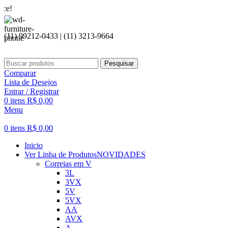
Seja be
(11) 99212-0433 | (11) 3213-9664
Pesquisar
Comparar
Lista de Desejos
Entrar / Registrar
0
itens
R$
0,00
Menu
0
itens
R$
0,00
Inicio
Ver Linha de Produtos
NOVIDADES
Correias em V
3L
3VX
5V
5VX
AA
AVX
A