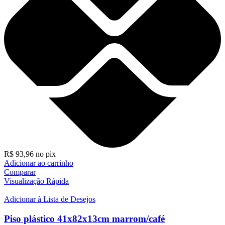
R$
93,96
no pix
Adicionar ao carrinho
Comparar
Visualização Rápida
Adicionar à Lista de Desejos
Piso plástico 41x82x13cm marrom/café