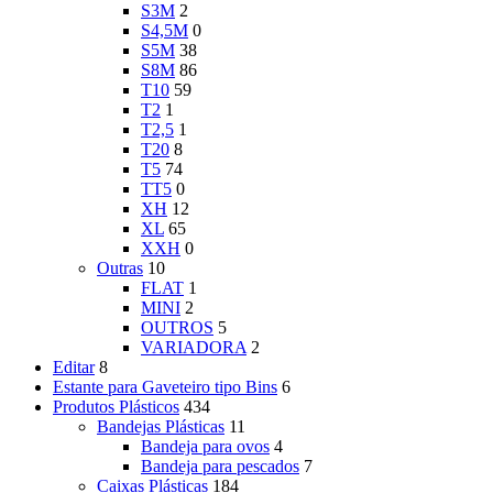
S3M
2
S4,5M
0
S5M
38
S8M
86
T10
59
T2
1
T2,5
1
T20
8
T5
74
TT5
0
XH
12
XL
65
XXH
0
Outras
10
FLAT
1
MINI
2
OUTROS
5
VARIADORA
2
Editar
8
Estante para Gaveteiro tipo Bins
6
Produtos Plásticos
434
Bandejas Plásticas
11
Bandeja para ovos
4
Bandeja para pescados
7
Caixas Plásticas
184