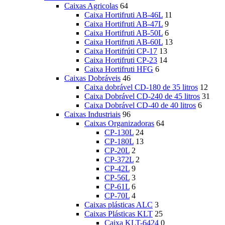
Caixas Agricolas
64
Caixa Hortifruti AB-46L
11
Caixa Hortifruti AB-47L
9
Caixa Hortifruti AB-50L
6
Caixa Hortifruti AB-60L
13
Caixa Hortifrúti CP-17
13
Caixa Hortifruti CP-23
14
Caixa Hortifruti HFG
6
Caixas Dobráveis
46
Caixa dobrável CD-180 de 35 litros
12
Caixa Dobrável CD-240 de 45 litros
31
Caixa Dobrável CD-40 de 40 litros
6
Caixas Industriais
96
Caixas Organizadoras
64
CP-130L
24
CP-180L
13
CP-20L
2
CP-372L
2
CP-42L
9
CP-56L
3
CP-61L
6
CP-70L
4
Caixas plásticas ALC
3
Caixas Plásticas KLT
25
Caixa KLT-6424
0