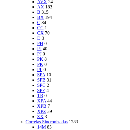
AVX
24
AX
183
B
315
BX
194
C
84
CC
1
CX
70
D
3
PH
0
PJ
40
PJ
0
PK
8
PK
0
PL
0
SPA
10
SPB
31
SPC
2
SPZ
4
TB
0
XPA
44
XPB
7
XPZ
39
ZX
3
Correias Sincronizadas
1283
14M
83