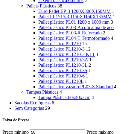
Lixeira plástica 60 litros
2
Pallets Plásticos
38
Euro Pallet EP-3 1200X800X150MM
1
Pallet PL1515-3 1150X1150X135MM
1
Pallet plástico PL01 1200 x 1000 mm
3
Pallet plástico PL03-A com alma de aço
1
Pallet plástico PL03-R Reforçado
2
Pallet plástico PL04-T Termoformado
4
Pallet plástico PL1210
15
Pallet plástico PL1210-3
12
Pallet plástico PL1210-3 KLT
1
Pallet plástico PL1210-3A
1
Pallet plástico PL1210-3L
2
Pallet plástico PL1210-3S
1
Pallet plástico PL1210-6
1
Pallet plástico PL1210L
1
Pallet plástico vazado PL03-S Standard
4
Tampas Plásticas
4
Tampa Plástica 60x40x3cm
4
Sacolas Ecológicas
6
Sem Categorias
29
Faixa de Preços
Preço mínimo
Preço máximo