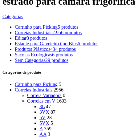
estrado para câmara frigorífica
Categorias
Carrinho para Picking
5 produtos
Correias Industriais
2.956 produtos
Editar
8 produtos
Estante para Gaveteiro tipo Bins
6 produtos
Produtos Plásticos
434 produtos
Sacolas Ecológicas
6 produtos
Sem Categorias
29 produtos
Categorias de produto
Carrinho para Picking
5
Correias Industriais
2956
Correia Variadora
0
Correias em V
1603
3L
47
3VX
87
5V
28
5VX
5
A
359
AA
3