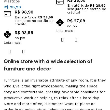
R$
28,50
Plásticos
Em até
1
x de
R$
28,50
R$
98,90
sem juros no cartão de
R$
98,90
crédito!
Em até
1
x de
R$
98,90
R$
27,08
sem juros no cartão de
crédito!
no pix
Leia mais
R$
93,96
no pix
Leia mais
Online store with a wide selection of
furniture and decor
Furniture is an invariable attribute of any room. It is they
who give it the right atmosphere, making the space
cozy and comfortable, creating favorable conditions for
productive work or helping to relax after a hard day.
More and more often, customers want to place an
order in an online store, when you can sit down at the