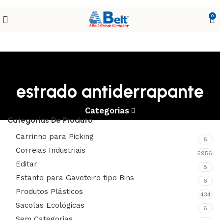
0
estrado antiderrapante
Categorias
Categorias De Produto
Carrinho para Picking
5
Correias Industriais
2956
Editar
8
Estante para Gaveteiro tipo Bins
6
Produtos Plásticos
434
Sacolas Ecológicas
6
Sem Categorias