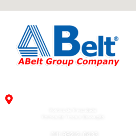
Fabricante de Produtos Plásticos com atendimento em
abrangência nacional!
R. Desembargador Olavo Ferreira Prado, 565 A -
Americanópolis - São Paulo - SP - 04427-000
Política de Privacidade
Política de Troca e Devolução
Fale Conosco
(11) 99212-0433