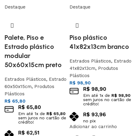
Destaque
Destaque
Palete, Piso e
Piso plástico
Estrado plástico
41x82x13cm branco
modular
Estrados Plásticos
,
Estrado
50x60x15cm preto
41x82x13cm
,
Produtos
Plásticos
Estrados Plásticos
,
Estrado
R$
98,90
60x50x15cm
,
Produtos
R$
98,90
Plásticos
Em até
1
x de
R$
98,90
sem juros no cartão de
R$
65,80
crédito!
R$
65,80
Em até
1
x de
R$
65,80
R$
93,96
sem juros no cartão de
no pix
crédito!
Adicionar ao carrinho
R$
62,51