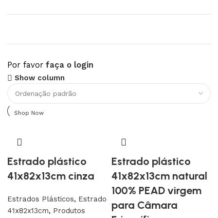
Por favor
faça o login
Upholstered chair
Show column
Discount 10%
Shop Now
Estrado plástico
Estrado plástico
41x82x13cm cinza
41x82x13cm natural
100% PEAD virgem
Estrados Plásticos
,
Estrado
para Câmara
41x82x13cm
,
Produtos