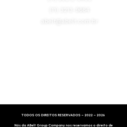
(11) 3213-9664
abelt@abelt.com.br
Selos de Segurança
Formas de Envio
Motoboy, Utilitário ou Caminhão!
(Lalamove, Correios ou 400+ Transportadoras)
Entrega para todo Brasil!
Formas de Pagamento
TODOS OS DIREITOS RESERVADOS – 2022 – 2026
Nós da ABelt Group Company nos reservamos o direito de