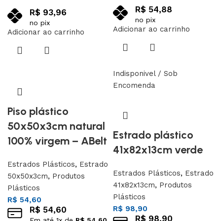
R$
54,88
R$
93,96
no pix
no pix
Adicionar ao carrinho
Adicionar ao carrinho
Indisponivel / Sob
Encomenda
Piso plástico
50x50x3cm natural
Estrado plástico
100% virgem – ABelt
41x82x13cm verde
Estrados Plásticos
,
Estrado
Estrados Plásticos
,
Estrado
50x50x3cm
,
Produtos
41x82x13cm
,
Produtos
Plásticos
Plásticos
R$
54,60
R$
98,90
R$
54,60
R$
98,90
Em até
1
x de
R$
54,60