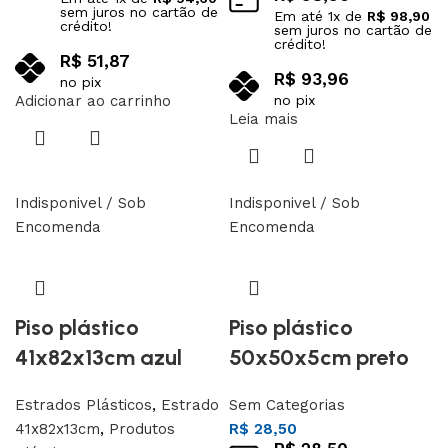
sem juros no cartão de
Em até
1
x de
R$
98,90
crédito!
sem juros no cartão de
crédito!
R$
51,87
R$
93,96
no pix
Adicionar ao carrinho
no pix
Leia mais
Indisponivel / Sob
Indisponivel / Sob
Encomenda
Encomenda
Piso plástico
Piso plástico
41x82x13cm azul
50x50x5cm preto
Estrados Plásticos
,
Estrado
Sem Categorias
41x82x13cm
,
Produtos
R$
28,50