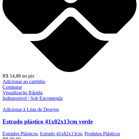
R$
54,88
no pix
Adicionar ao carrinho
Comparar
Visualização Rápida
Indisponivel / Sob Encomenda
Adicionar à Lista de Desejos
Estrado plástico 41x82x13cm verde
Estrados Plásticos
,
Estrado 41x82x13cm
,
Produtos Plásticos