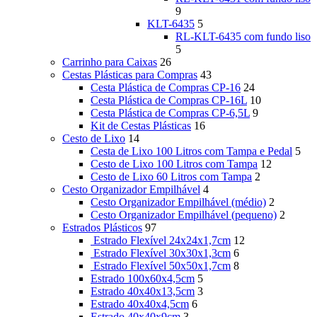
9
KLT-6435
5
RL-KLT-6435 com fundo liso
5
Carrinho para Caixas
26
Cestas Plásticas para Compras
43
Cesta Plástica de Compras CP-16
24
Cesta Plástica de Compras CP-16L
10
Cesta Plástica de Compras CP-6,5L
9
Kit de Cestas Plásticas
16
Cesto de Lixo
14
Cesta de Lixo 100 Litros com Tampa e Pedal
5
Cesto de Lixo 100 Litros com Tampa
12
Cesto de Lixo 60 Litros com Tampa
2
Cesto Organizador Empilhável
4
Cesto Organizador Empilhável (médio)
2
Cesto Organizador Empilhável (pequeno)
2
Estrados Plásticos
97
Estrado Flexível 24x24x1,7cm
12
Estrado Flexível 30x30x1,3cm
6
Estrado Flexível 50x50x1,7cm
8
Estrado 100x60x4,5cm
5
Estrado 40x40x13,5cm
3
Estrado 40x40x4,5cm
6
Estrado 40x40x9cm
3