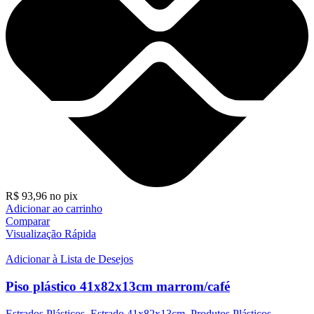
R$
93,96
no pix
Adicionar ao carrinho
Comparar
Visualização Rápida
Adicionar à Lista de Desejos
Piso plástico 41x82x13cm marrom/café
Estrados Plásticos
,
Estrado 41x82x13cm
,
Produtos Plásticos