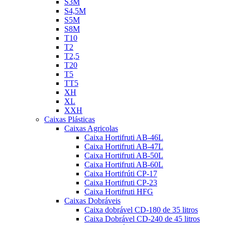
S3M
S4,5M
S5M
S8M
T10
T2
T2,5
T20
T5
TT5
XH
XL
XXH
Caixas Plásticas
Caixas Agricolas
Caixa Hortifruti AB-46L
Caixa Hortifruti AB-47L
Caixa Hortifruti AB-50L
Caixa Hortifruti AB-60L
Caixa Hortifrúti CP-17
Caixa Hortifruti CP-23
Caixa Hortifruti HFG
Caixas Dobráveis
Caixa dobrável CD-180 de 35 litros
Caixa Dobrável CD-240 de 45 litros