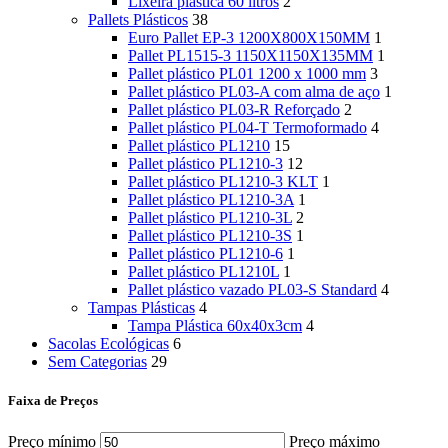
Lixeira plástica 60 litros
2
Pallets Plásticos
38
Euro Pallet EP-3 1200X800X150MM
1
Pallet PL1515-3 1150X1150X135MM
1
Pallet plástico PL01 1200 x 1000 mm
3
Pallet plástico PL03-A com alma de aço
1
Pallet plástico PL03-R Reforçado
2
Pallet plástico PL04-T Termoformado
4
Pallet plástico PL1210
15
Pallet plástico PL1210-3
12
Pallet plástico PL1210-3 KLT
1
Pallet plástico PL1210-3A
1
Pallet plástico PL1210-3L
2
Pallet plástico PL1210-3S
1
Pallet plástico PL1210-6
1
Pallet plástico PL1210L
1
Pallet plástico vazado PL03-S Standard
4
Tampas Plásticas
4
Tampa Plástica 60x40x3cm
4
Sacolas Ecológicas
6
Sem Categorias
29
Faixa de Preços
Preço mínimo
Preço máximo