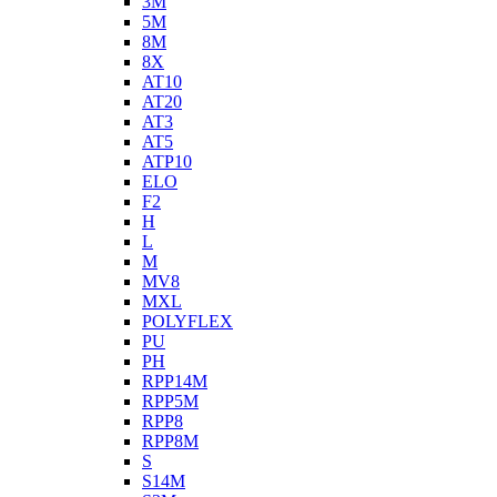
3M
5M
8M
8X
AT10
AT20
AT3
AT5
ATP10
ELO
F2
H
L
M
MV8
MXL
POLYFLEX
PU
PH
RPP14M
RPP5M
RPP8
RPP8M
S
S14M