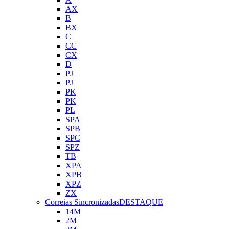
AX
B
BX
C
CC
CX
D
PJ
PJ
PK
PK
PL
SPA
SPB
SPC
SPZ
TB
XPA
XPB
XPZ
ZX
Correias Sincronizadas
DESTAQUE
14M
2M