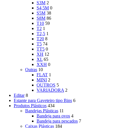
S3M
2
S4,5M
0
S5M
38
S8M
86
T10
59
T2
1
T2,5
1
T20
8
T5
74
TT5
0
XH
12
XL
65
XXH
0
Outras
10
FLAT
1
MINI
2
OUTROS
5
VARIADORA
2
Editar
8
Estante para Gaveteiro tipo Bins
6
Produtos Plásticos
434
Bandejas Plásticas
11
Bandeja para ovos
4
Bandeja para pescados
7
Caixas Plásticas
184