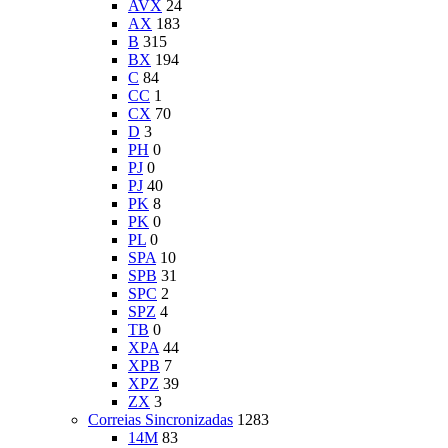
AVX
24
AX
183
B
315
BX
194
C
84
CC
1
CX
70
D
3
PH
0
PJ
0
PJ
40
PK
8
PK
0
PL
0
SPA
10
SPB
31
SPC
2
SPZ
4
TB
0
XPA
44
XPB
7
XPZ
39
ZX
3
Correias Sincronizadas
1283
14M
83