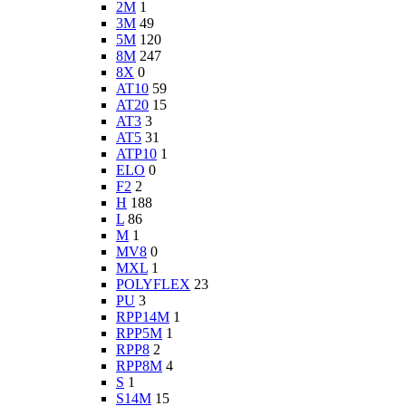
2M
1
3M
49
5M
120
8M
247
8X
0
AT10
59
AT20
15
AT3
3
AT5
31
ATP10
1
ELO
0
F2
2
H
188
L
86
M
1
MV8
0
MXL
1
POLYFLEX
23
PU
3
RPP14M
1
RPP5M
1
RPP8
2
RPP8M
4
S
1
S14M
15