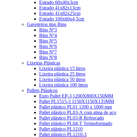
Estrado 60x40x3cm
Estrado 41x82x13cm
Estrado 41x82x25cm
Estrado 100x60x4,5cm
Gaveteiros tipo Bins
Bins Nº3
Bins Nº4
Bins Nº5
Bins Nº6
Bins Nº7
Bins Nº8
Lixeiras Plásticas
Lixeira plástica 15 litros
Lixeira plástica 25 litros
Lixeira plástica 50 litros
Lixeira plástica 100 litros
Pallets Plásticos
Euro Pallet EP-3 1200X800X150MM
Pallet PL1515-3 1150X1150X135MM
Pallet plástico PL01 1200 x 1000 mm
Pallet plástico PL03-A com alma de aço
Pallet plástico PL03-R Reforçado
Pallet plástico PL04-T Termoformado
Pallet plástico PL1210
Pallet plástico PL1210-3