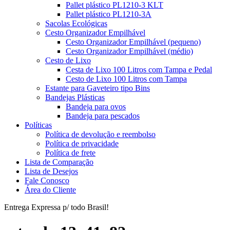
Pallet plástico PL1210-3 KLT
Pallet plástico PL1210-3A
Sacolas Ecológicas
Cesto Organizador Empilhável
Cesto Organizador Empilhável (pequeno)
Cesto Organizador Empilhável (médio)
Cesto de Lixo
Cesta de Lixo 100 Litros com Tampa e Pedal
Cesto de Lixo 100 Litros com Tampa
Estante para Gaveteiro tipo Bins
Bandejas Plásticas
Bandeja para ovos
Bandeja para pescados
Políticas
Política de devolução e reembolso
Política de privacidade
Política de frete
Lista de Comparação
Lista de Desejos
Fale Conosco
Área do Cliente
Entrega Expressa p/ todo Brasil!