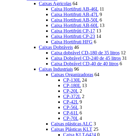
Caixas Agricolas
64
Caixa Hortifruti AB-46L
11
Caixa Hortifruti AB-47L
9
Caixa Hortifruti AB-50L
6
Caixa Hortifruti AB-60L
13
Caixa Hortifrúti CP-17
13
Caixa Hortifruti CP-23
14
Caixa Hortifruti HFG
6
Caixas Dobráveis
46
Caixa dobrável CD-180 de 35 litros
12
Caixa Dobrável CD-240 de 45 litros
31
Caixa Dobrável CD-40 de 40 litros
6
Caixas Industriais
96
Caixas Organizadoras
64
CP-130L
24
CP-180L
13
CP-20L
2
CP-372L
2
CP-42L
9
CP-56L
3
CP-61L
6
CP-70L
4
Caixas plásticas ALC
3
Caixas Plásticas KLT
25
Caixa KLT-6424
0