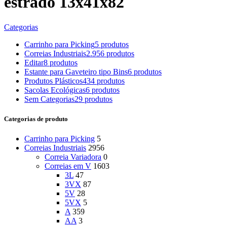
estrado 13x41x82
Categorias
Carrinho para Picking
5 produtos
Correias Industriais
2.956 produtos
Editar
8 produtos
Estante para Gaveteiro tipo Bins
6 produtos
Produtos Plásticos
434 produtos
Sacolas Ecológicas
6 produtos
Sem Categorias
29 produtos
Categorias de produto
Carrinho para Picking
5
Correias Industriais
2956
Correia Variadora
0
Correias em V
1603
3L
47
3VX
87
5V
28
5VX
5
A
359
AA
3