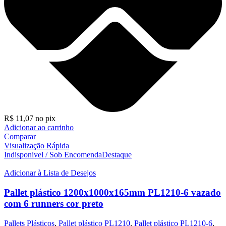
R$
11,07
no pix
Adicionar ao carrinho
Comparar
Visualização Rápida
Indisponivel / Sob Encomenda
Destaque
Adicionar à Lista de Desejos
Pallet plástico 1200x1000x165mm PL1210-6 vazado
com 6 runners cor preto
Pallets Plásticos
,
Pallet plástico PL1210
,
Pallet plástico PL1210-6
,