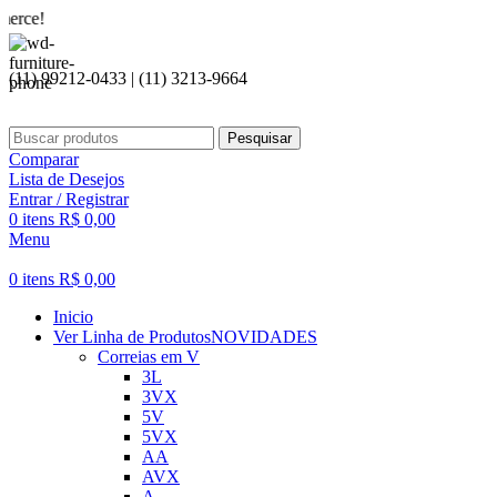
Seja b
(11) 99212-0433 | (11) 3213-9664
Pesquisar
Comparar
Lista de Desejos
Entrar / Registrar
0
itens
R$
0,00
Menu
0
itens
R$
0,00
Inicio
Ver Linha de Produtos
NOVIDADES
Correias em V
3L
3VX
5V
5VX
AA
AVX
A