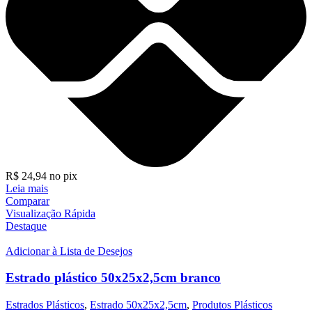
R$
24,94
no pix
Leia mais
Comparar
Visualização Rápida
Destaque
Adicionar à Lista de Desejos
Estrado plástico 50x25x2,5cm branco
Estrados Plásticos
,
Estrado 50x25x2,5cm
,
Produtos Plásticos