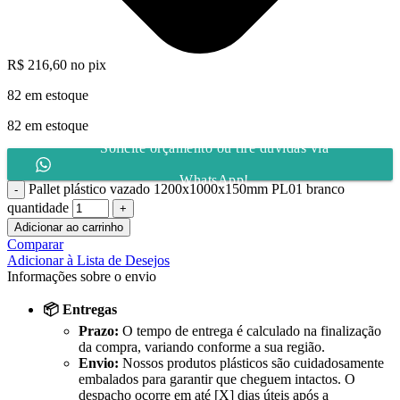
R$
216,60
no pix
82 em estoque
82 em estoque
Solicite orçamento ou tire dúvidas via
WhatsApp!
Pallet plástico vazado 1200x1000x150mm PL01 branco
quantidade
Adicionar ao carrinho
Comparar
Adicionar à Lista de Desejos
Informações sobre o envio
📦 Entregas
Prazo:
O tempo de entrega é calculado na finalização
da compra, variando conforme a sua região.
Envio:
Nossos produtos plásticos são cuidadosamente
embalados para garantir que cheguem intactos. O
despacho ocorre em até [X] dias úteis após a