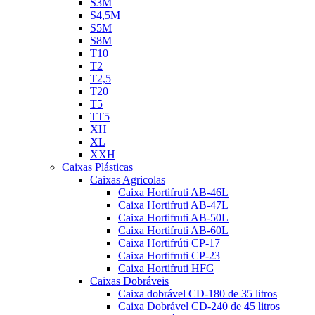
S3M
S4,5M
S5M
S8M
T10
T2
T2,5
T20
T5
TT5
XH
XL
XXH
Caixas Plásticas
Caixas Agricolas
Caixa Hortifruti AB-46L
Caixa Hortifruti AB-47L
Caixa Hortifruti AB-50L
Caixa Hortifruti AB-60L
Caixa Hortifrúti CP-17
Caixa Hortifruti CP-23
Caixa Hortifruti HFG
Caixas Dobráveis
Caixa dobrável CD-180 de 35 litros
Caixa Dobrável CD-240 de 45 litros