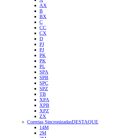
AX
B
BX
C
CC
CX
D
PJ
PJ
PK
PK
PL
SPA
SPB
SPC
SPZ
TB
XPA
XPB
XPZ
ZX
Correias Sincronizadas
DESTAQUE
14M
2M