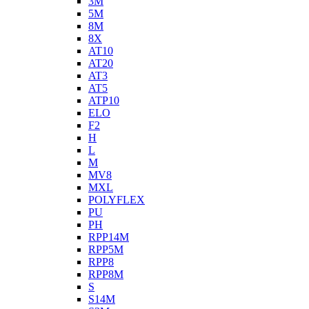
3M
5M
8M
8X
AT10
AT20
AT3
AT5
ATP10
ELO
F2
H
L
M
MV8
MXL
POLYFLEX
PU
PH
RPP14M
RPP5M
RPP8
RPP8M
S
S14M