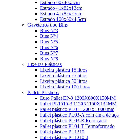
Estrado 60x40x3cm
Estrado 41x82x13cm
Estrado 41x82x25cm
Estrado 100x60x4,5cm
Gaveteiros tipo Bins
Bins Nº3
Bins Nº4
Bins Nº5
Bins Nº6
Bins Nº7
Bins Nº8
Lixeiras Plásticas
Lixeira plástica 15 litros
Lixeira plástica 25 litros
Lixeira plástica 50 litros
Lixeira plástica 100 litros
Pallets Plásticos
Euro Pallet EP-3 1200X800X150MM
Pallet PL1515-3 1150X1150X135MM
Pallet plástico PL01 1200 x 1000 mm
Pallet plástico PL03-A com alma de aço
Pallet plástico PL03-R Reforçado
Pallet plástico PL04-T Termoformado
Pallet plástico PL1210
Pallet plástico PL1210-3