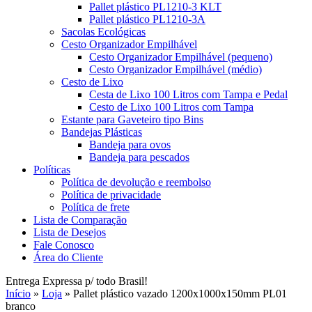
Pallet plástico PL1210-3 KLT
Pallet plástico PL1210-3A
Sacolas Ecológicas
Cesto Organizador Empilhável
Cesto Organizador Empilhável (pequeno)
Cesto Organizador Empilhável (médio)
Cesto de Lixo
Cesta de Lixo 100 Litros com Tampa e Pedal
Cesto de Lixo 100 Litros com Tampa
Estante para Gaveteiro tipo Bins
Bandejas Plásticas
Bandeja para ovos
Bandeja para pescados
Políticas
Política de devolução e reembolso
Política de privacidade
Política de frete
Lista de Comparação
Lista de Desejos
Fale Conosco
Área do Cliente
Entrega Expressa p/ todo Brasil!
Início
»
Loja
»
Pallet plástico vazado 1200x1000x150mm PL01
branco