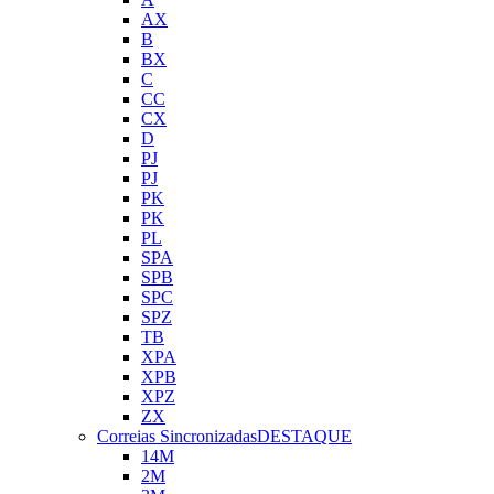
AX
B
BX
C
CC
CX
D
PJ
PJ
PK
PK
PL
SPA
SPB
SPC
SPZ
TB
XPA
XPB
XPZ
ZX
Correias Sincronizadas
DESTAQUE
14M
2M