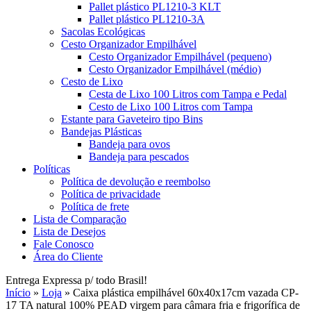
Pallet plástico PL1210-3 KLT
Pallet plástico PL1210-3A
Sacolas Ecológicas
Cesto Organizador Empilhável
Cesto Organizador Empilhável (pequeno)
Cesto Organizador Empilhável (médio)
Cesto de Lixo
Cesta de Lixo 100 Litros com Tampa e Pedal
Cesto de Lixo 100 Litros com Tampa
Estante para Gaveteiro tipo Bins
Bandejas Plásticas
Bandeja para ovos
Bandeja para pescados
Políticas
Política de devolução e reembolso
Política de privacidade
Política de frete
Lista de Comparação
Lista de Desejos
Fale Conosco
Área do Cliente
Entrega Expressa p/ todo Brasil!
Início
»
Loja
»
Caixa plástica empilhável 60x40x17cm vazada CP-
17 TA natural 100% PEAD virgem para câmara fria e frigorífica de