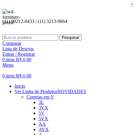
Seja bem vi
(11) 99212-0433 | (11) 3213-9664
Pesquisar
Comparar
Lista de Desejos
Entrar / Registrar
0
itens
R$
0,00
Menu
0
itens
R$
0,00
Inicio
Ver Linha de Produtos
NOVIDADES
Correias em V
3L
3VX
5V
5VX
AA
AVX
A