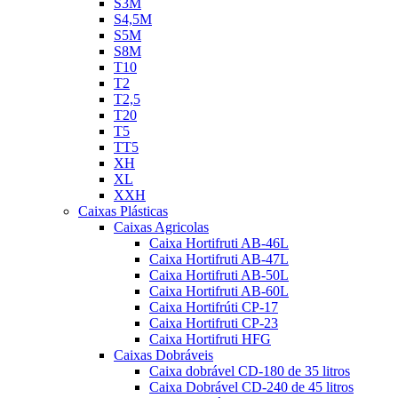
S3M
S4,5M
S5M
S8M
T10
T2
T2,5
T20
T5
TT5
XH
XL
XXH
Caixas Plásticas
Caixas Agricolas
Caixa Hortifruti AB-46L
Caixa Hortifruti AB-47L
Caixa Hortifruti AB-50L
Caixa Hortifruti AB-60L
Caixa Hortifrúti CP-17
Caixa Hortifruti CP-23
Caixa Hortifruti HFG
Caixas Dobráveis
Caixa dobrável CD-180 de 35 litros
Caixa Dobrável CD-240 de 45 litros