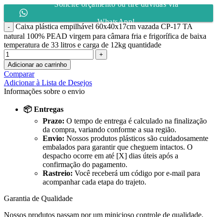
Solicite orçamento ou tire dúvidas via
WhatsApp!
Caixa plástica empilhável 60x40x17cm vazada CP-17 TA
natural 100% PEAD virgem para câmara fria e frigorífica de baixa
temperatura de 33 litros e carga de 12kg quantidade
Adicionar ao carrinho
Comparar
Adicionar à Lista de Desejos
Informações sobre o envio
📦 Entregas
Prazo:
O tempo de entrega é calculado na finalização
da compra, variando conforme a sua região.
Envio:
Nossos produtos plásticos são cuidadosamente
embalados para garantir que cheguem intactos. O
despacho ocorre em até [X] dias úteis após a
confirmação do pagamento.
Rastreio:
Você receberá um código por e-mail para
acompanhar cada etapa do trajeto.
Garantia de Qualidade
Nossos produtos passam por um minicioso controle de qualidade,