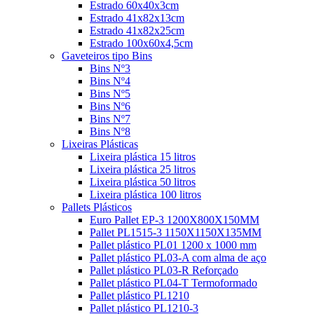
Estrado 60x40x3cm
Estrado 41x82x13cm
Estrado 41x82x25cm
Estrado 100x60x4,5cm
Gaveteiros tipo Bins
Bins Nº3
Bins Nº4
Bins Nº5
Bins Nº6
Bins Nº7
Bins Nº8
Lixeiras Plásticas
Lixeira plástica 15 litros
Lixeira plástica 25 litros
Lixeira plástica 50 litros
Lixeira plástica 100 litros
Pallets Plásticos
Euro Pallet EP-3 1200X800X150MM
Pallet PL1515-3 1150X1150X135MM
Pallet plástico PL01 1200 x 1000 mm
Pallet plástico PL03-A com alma de aço
Pallet plástico PL03-R Reforçado
Pallet plástico PL04-T Termoformado
Pallet plástico PL1210
Pallet plástico PL1210-3