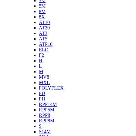
3M
5M
8M
8X
AT10
AT20
AT3
AT5
ATP10
ELO
F2
H
L
M
MV8
MXL
POLYFLEX
PU
PH
RPP14M
RPP5M
RPP8
RPP8M
S
S14M