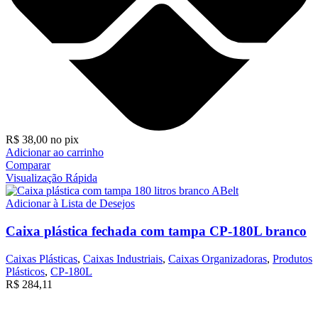
R$
38,00
no pix
Adicionar ao carrinho
Comparar
Visualização Rápida
Adicionar à Lista de Desejos
Caixa plástica fechada com tampa CP-180L branco
Caixas Plásticas
,
Caixas Industriais
,
Caixas Organizadoras
,
Produtos
Plásticos
,
CP-180L
R$
284,11