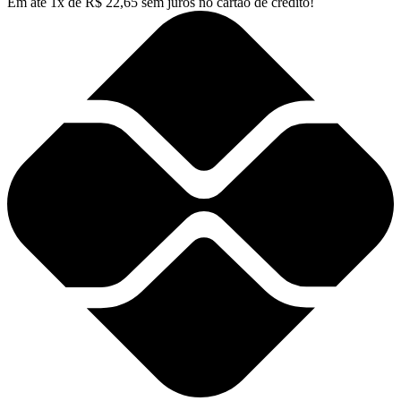
Em até
1
x de
R$
22,65
sem juros no cartão de crédito!