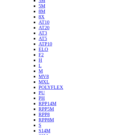
3M
5M
8M
8X
AT10
AT20
AT3
AT5
ATP10
ELO
F2
H
L
M
MV8
MXL
POLYFLEX
PU
PH
RPP14M
RPP5M
RPP8
RPP8M
S
S14M