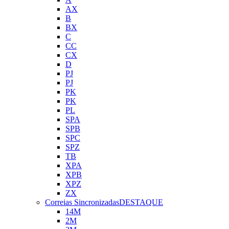
AX
B
BX
C
CC
CX
D
PJ
PJ
PK
PK
PL
SPA
SPB
SPC
SPZ
TB
XPA
XPB
XPZ
ZX
Correias Sincronizadas
DESTAQUE
14M
2M