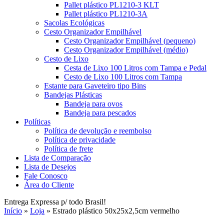
Pallet plástico PL1210-3 KLT
Pallet plástico PL1210-3A
Sacolas Ecológicas
Cesto Organizador Empilhável
Cesto Organizador Empilhável (pequeno)
Cesto Organizador Empilhável (médio)
Cesto de Lixo
Cesta de Lixo 100 Litros com Tampa e Pedal
Cesto de Lixo 100 Litros com Tampa
Estante para Gaveteiro tipo Bins
Bandejas Plásticas
Bandeja para ovos
Bandeja para pescados
Políticas
Política de devolução e reembolso
Política de privacidade
Política de frete
Lista de Comparação
Lista de Desejos
Fale Conosco
Área do Cliente
Entrega Expressa p/ todo Brasil!
Início
»
Loja
»
Estrado plástico 50x25x2,5cm vermelho