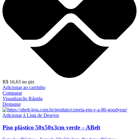
R$
16,63
no pix
Adicionar ao carrinho
Comparar
Visualização Rápida
Destaque
Adicionar à Lista de Desejos
Piso plástico 50x50x3cm verde – ABelt