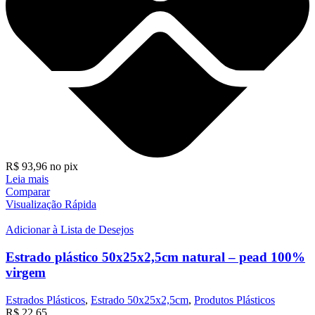
R$
93,96
no pix
Leia mais
Comparar
Visualização Rápida
Adicionar à Lista de Desejos
Estrado plástico 50x25x2,5cm natural – pead 100%
virgem
Estrados Plásticos
,
Estrado 50x25x2,5cm
,
Produtos Plásticos
R$
22,65