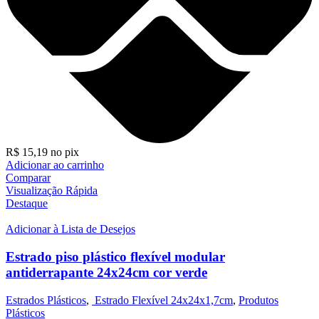
R$
15,19
no pix
Adicionar ao carrinho
Comparar
Visualização Rápida
Destaque
Adicionar à Lista de Desejos
Estrado piso plástico flexível modular
antiderrapante 24x24cm cor verde
Estrados Plásticos
,
Estrado Flexível 24x24x1,7cm
,
Produtos
Plásticos