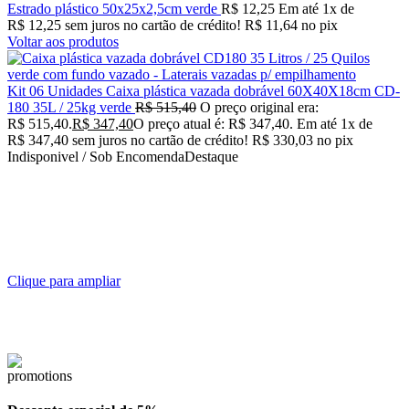
Estrado plástico 50x25x2,5cm verde
R$
12,25
Em até
1
x de
R$
12,25
sem juros no cartão de crédito!
R$
11,64
no pix
Voltar aos produtos
Kit 06 Unidades Caixa plástica vazada dobrável 60X40X18cm CD-
180 35L / 25kg verde
R$
515,40
O preço original era:
R$ 515,40.
R$
347,40
O preço atual é: R$ 347,40.
Em até
1
x de
R$
347,40
sem juros no cartão de crédito!
R$
330,03
no pix
Indisponivel / Sob Encomenda
Destaque
Clique para ampliar