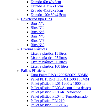
Estrado 60x40x3cm
Estrado 41x82x13cm
Estrado 41x82x25cm
Estrado 100x60x4,5cm
Gaveteiros tipo Bins
Bins Nº3
Bins Nº4
Bins Nº5
Bins Nº6
Bins Nº7
Bins Nº8
Lixeiras Plásticas
Lixeira plástica 15 litros
Lixeira plástica 25 litros
Lixeira plástica 50 litros
Lixeira plástica 100 litros
Pallets Plásticos
Euro Pallet EP-3 1200X800X150MM
Pallet PL1515-3 1150X1150X135MM
Pallet plástico PL01 1200 x 1000 mm
Pallet plástico PL03-A com alma de aço
Pallet plástico PL03-R Reforçado
Pallet plástico PL04-T Termoformado
Pallet plástico PL1210
Pallet plástico PL1210-3