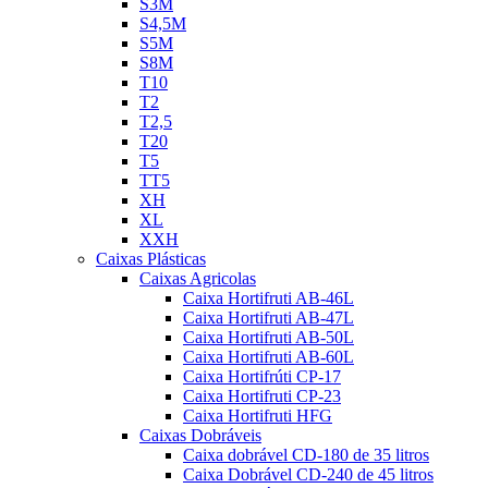
S3M
S4,5M
S5M
S8M
T10
T2
T2,5
T20
T5
TT5
XH
XL
XXH
Caixas Plásticas
Caixas Agricolas
Caixa Hortifruti AB-46L
Caixa Hortifruti AB-47L
Caixa Hortifruti AB-50L
Caixa Hortifruti AB-60L
Caixa Hortifrúti CP-17
Caixa Hortifruti CP-23
Caixa Hortifruti HFG
Caixas Dobráveis
Caixa dobrável CD-180 de 35 litros
Caixa Dobrável CD-240 de 45 litros