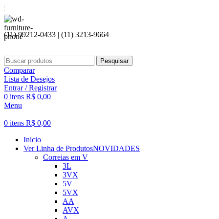
Seja bem
(11) 99212-0433 | (11) 3213-9664
Pesquisar
Comparar
Lista de Desejos
Entrar / Registrar
0
itens
R$
0,00
Menu
0
itens
R$
0,00
Inicio
Ver Linha de Produtos
NOVIDADES
Correias em V
3L
3VX
5V
5VX
AA
AVX
A