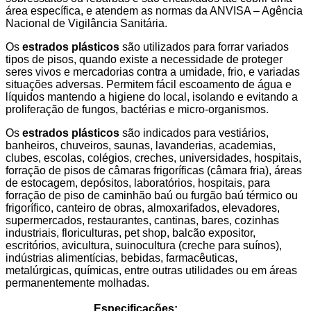
área específica, e atendem as normas da ANVISA – Agência
Nacional de Vigilância Sanitária.
Os
estrados plásticos
são utilizados para forrar variados
tipos de pisos, quando existe a necessidade de proteger
seres vivos e mercadorias contra a umidade, frio, e variadas
situações adversas. Permitem fácil escoamento de água e
líquidos mantendo a higiene do local, isolando e evitando a
proliferação de fungos, bactérias e micro-organismos.
Os
estrados plásticos
são indicados para vestiários,
banheiros, chuveiros, saunas, lavanderias, academias,
clubes, escolas, colégios, creches, universidades, hospitais,
forração de pisos de câmaras frigoríficas (câmara fria), áreas
de estocagem, depósitos, laboratórios, hospitais, para
forração de piso de caminhão baú ou furgão baú térmico ou
frigorífico, canteiro de obras, almoxarifados, elevadores,
supermercados, restaurantes, cantinas, bares, cozinhas
industriais, floriculturas, pet shop, balcão expositor,
escritórios, avicultura, suinocultura (creche para suínos),
indústrias alimentícias, bebidas, farmacêuticas,
metalúrgicas, químicas, entre outras utilidades ou em áreas
permanentemente molhadas.
Especificações: