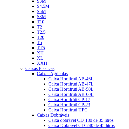
S3M
S4,5M
S5M
S8M
T10
T2
T2,5
T20
T5
TT5
XH
XL
XXH
Caixas Plásticas
Caixas Agricolas
Caixa Hortifruti AB-46L
Caixa Hortifruti AB-47L
Caixa Hortifruti AB-50L
Caixa Hortifruti AB-60L
Caixa Hortifrúti CP-17
Caixa Hortifruti CP-23
Caixa Hortifruti HFG
Caixas Dobráveis
Caixa dobrável CD-180 de 35 litros
Caixa Dobrável CD-240 de 45 litros