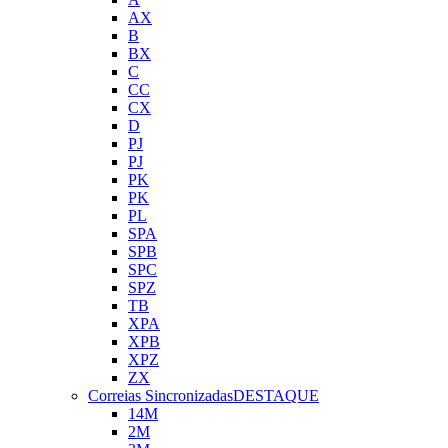
AX
B
BX
C
CC
CX
D
PJ
PJ
PK
PK
PL
SPA
SPB
SPC
SPZ
TB
XPA
XPB
XPZ
ZX
Correias Sincronizadas
DESTAQUE
14M
2M