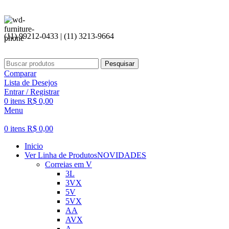
Seja bem vi
(11) 99212-0433 | (11) 3213-9664
Pesquisar
Comparar
Lista de Desejos
Entrar / Registrar
0
itens
R$
0,00
Menu
0
itens
R$
0,00
Inicio
Ver Linha de Produtos
NOVIDADES
Correias em V
3L
3VX
5V
5VX
AA
AVX
A