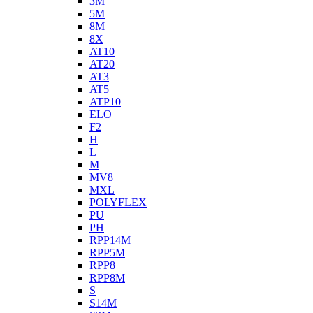
3M
5M
8M
8X
AT10
AT20
AT3
AT5
ATP10
ELO
F2
H
L
M
MV8
MXL
POLYFLEX
PU
PH
RPP14M
RPP5M
RPP8
RPP8M
S
S14M