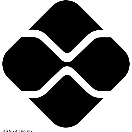
R$
96,43
no pix