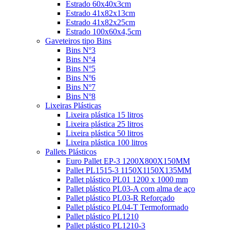
Estrado 60x40x3cm
Estrado 41x82x13cm
Estrado 41x82x25cm
Estrado 100x60x4,5cm
Gaveteiros tipo Bins
Bins Nº3
Bins Nº4
Bins Nº5
Bins Nº6
Bins Nº7
Bins Nº8
Lixeiras Plásticas
Lixeira plástica 15 litros
Lixeira plástica 25 litros
Lixeira plástica 50 litros
Lixeira plástica 100 litros
Pallets Plásticos
Euro Pallet EP-3 1200X800X150MM
Pallet PL1515-3 1150X1150X135MM
Pallet plástico PL01 1200 x 1000 mm
Pallet plástico PL03-A com alma de aço
Pallet plástico PL03-R Reforçado
Pallet plástico PL04-T Termoformado
Pallet plástico PL1210
Pallet plástico PL1210-3