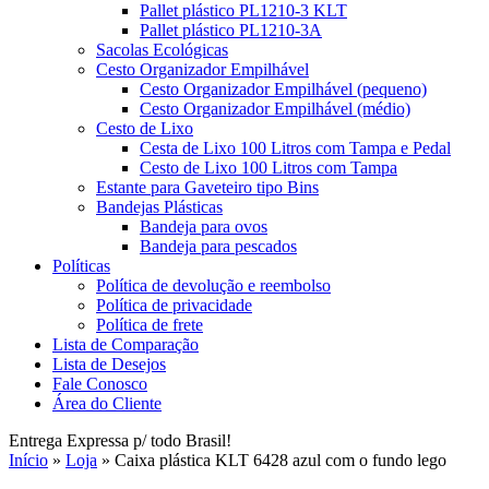
Pallet plástico PL1210-3 KLT
Pallet plástico PL1210-3A
Sacolas Ecológicas
Cesto Organizador Empilhável
Cesto Organizador Empilhável (pequeno)
Cesto Organizador Empilhável (médio)
Cesto de Lixo
Cesta de Lixo 100 Litros com Tampa e Pedal
Cesto de Lixo 100 Litros com Tampa
Estante para Gaveteiro tipo Bins
Bandejas Plásticas
Bandeja para ovos
Bandeja para pescados
Políticas
Política de devolução e reembolso
Política de privacidade
Política de frete
Lista de Comparação
Lista de Desejos
Fale Conosco
Área do Cliente
Entrega Expressa p/ todo Brasil!
Início
»
Loja
»
Caixa plástica KLT 6428 azul com o fundo lego