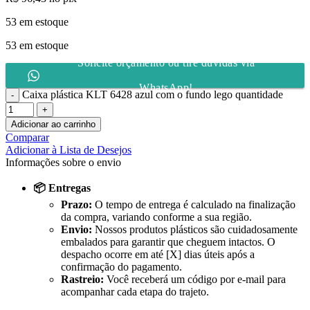
53 em estoque
53 em estoque
Solicite orçamento ou tire dúvidas via
WhatsApp!
Caixa plástica KLT 6428 azul com o fundo lego quantidade
Adicionar ao carrinho
Comparar
Adicionar à Lista de Desejos
Informações sobre o envio
📦 Entregas
Prazo:
O tempo de entrega é calculado na finalização
da compra, variando conforme a sua região.
Envio:
Nossos produtos plásticos são cuidadosamente
embalados para garantir que cheguem intactos. O
despacho ocorre em até [X] dias úteis após a
confirmação do pagamento.
Rastreio:
Você receberá um código por e-mail para
acompanhar cada etapa do trajeto.