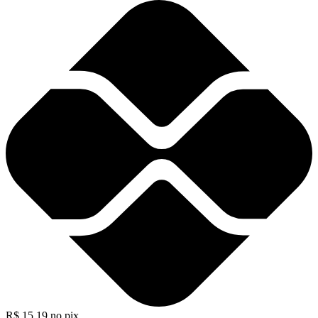
R$
15,19
no pix