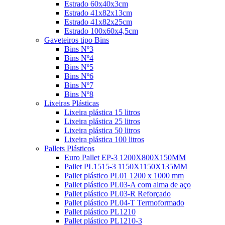
Estrado 60x40x3cm
Estrado 41x82x13cm
Estrado 41x82x25cm
Estrado 100x60x4,5cm
Gaveteiros tipo Bins
Bins Nº3
Bins Nº4
Bins Nº5
Bins Nº6
Bins Nº7
Bins Nº8
Lixeiras Plásticas
Lixeira plástica 15 litros
Lixeira plástica 25 litros
Lixeira plástica 50 litros
Lixeira plástica 100 litros
Pallets Plásticos
Euro Pallet EP-3 1200X800X150MM
Pallet PL1515-3 1150X1150X135MM
Pallet plástico PL01 1200 x 1000 mm
Pallet plástico PL03-A com alma de aço
Pallet plástico PL03-R Reforçado
Pallet plástico PL04-T Termoformado
Pallet plástico PL1210
Pallet plástico PL1210-3