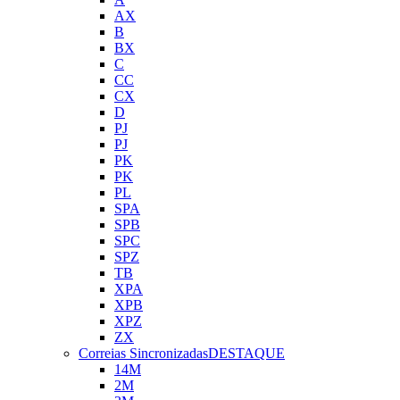
AX
B
BX
C
CC
CX
D
PJ
PJ
PK
PK
PL
SPA
SPB
SPC
SPZ
TB
XPA
XPB
XPZ
ZX
Correias Sincronizadas
DESTAQUE
14M
2M