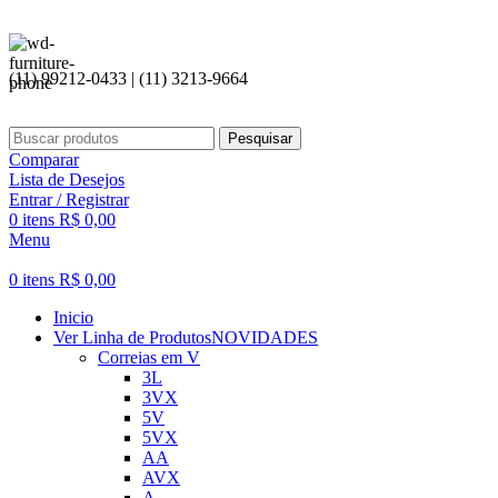
(11) 99212-0433 | (11) 3213-9664
Pesquisar
Comparar
Lista de Desejos
Entrar / Registrar
0
itens
R$
0,00
Menu
0
itens
R$
0,00
Inicio
Ver Linha de Produtos
NOVIDADES
Correias em V
3L
3VX
5V
5VX
AA
AVX
A