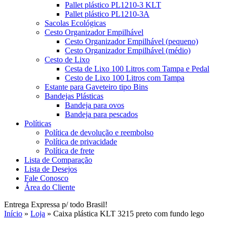
Pallet plástico PL1210-3 KLT
Pallet plástico PL1210-3A
Sacolas Ecológicas
Cesto Organizador Empilhável
Cesto Organizador Empilhável (pequeno)
Cesto Organizador Empilhável (médio)
Cesto de Lixo
Cesta de Lixo 100 Litros com Tampa e Pedal
Cesto de Lixo 100 Litros com Tampa
Estante para Gaveteiro tipo Bins
Bandejas Plásticas
Bandeja para ovos
Bandeja para pescados
Políticas
Política de devolução e reembolso
Política de privacidade
Política de frete
Lista de Comparação
Lista de Desejos
Fale Conosco
Área do Cliente
Entrega Expressa p/ todo Brasil!
Início
»
Loja
»
Caixa plástica KLT 3215 preto com fundo lego