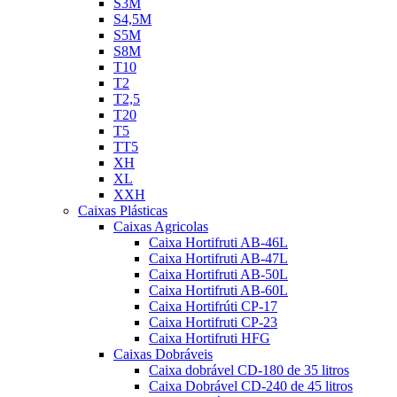
S3M
S4,5M
S5M
S8M
T10
T2
T2,5
T20
T5
TT5
XH
XL
XXH
Caixas Plásticas
Caixas Agricolas
Caixa Hortifruti AB-46L
Caixa Hortifruti AB-47L
Caixa Hortifruti AB-50L
Caixa Hortifruti AB-60L
Caixa Hortifrúti CP-17
Caixa Hortifruti CP-23
Caixa Hortifruti HFG
Caixas Dobráveis
Caixa dobrável CD-180 de 35 litros
Caixa Dobrável CD-240 de 45 litros