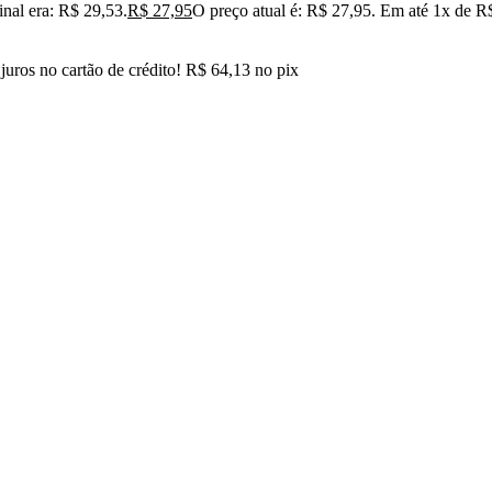
inal era: R$ 29,53.
R$
27,95
O preço atual é: R$ 27,95.
Em até
1
x de
R
uros no cartão de crédito!
R$
64,13
no pix