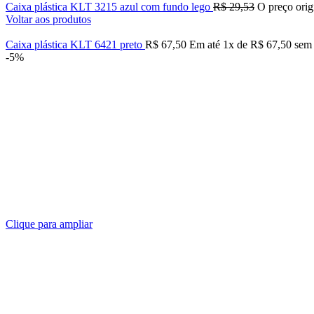
Caixa plástica KLT 3215 azul com fundo lego
R$
29,53
O preço orig
Voltar aos produtos
Caixa plástica KLT 6421 preto
R$
67,50
Em até
1
x de
R$
67,50
sem j
-5%
Clique para ampliar