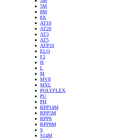
3M
5M
8M
8X
AT10
AT20
AT3
AT5
ATP10
ELO
F2
H
L
M
MV8
MXL
POLYFLEX
PU
PH
RPP14M
RPP5M
RPP8
RPP8M
S
S14M