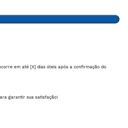
AVX
CC
PK
Z
TB
orre em até [X] dias úteis após a confirmação do
ra garantir sua satisfação!