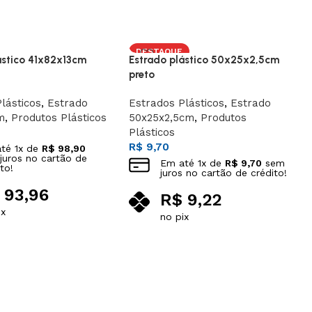
DESTAQUE
ástico 41x82x13cm
Estrado plástico 50x25x2,5cm
preto
lásticos
,
Estrado
Estrados Plásticos
,
Estrado
m
,
Produtos Plásticos
50x25x2,5cm
,
Produtos
Plásticos
R$
9,70
até
1
x de
R$
98,90
juros no cartão de
Em até
1
x de
R$
9,70
sem
to!
juros no cartão de crédito!
93,96
R$
9,22
ix
no pix
ao carrinho
Adicionar ao carrinho