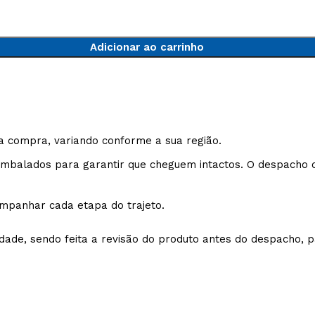
5V
5VX
AA
Adicionar ao carrinho
B
BX
C
PJ
PJ
PK
a compra, variando conforme a sua região.
SPB
SPC
SP
balados para garantir que cheguem intactos. O despacho oc
XPZ
ZX
mpanhar cada etapa do trajeto.
ade, sendo feita a revisão do produto antes do despacho, pa