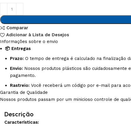
3L
3VX
A
AX
Comparar
Adicionar à Lista de Desejos
Informações sobre o envio
CX
D
📦 Entregas
Prazo:
O tempo de entrega é calculado na finalização d
PL
SPA
Envio:
Nossos produtos plásticos são cuidadosamente em
pagamento.
XPA
XPB
Rastreio:
Você receberá um código por e-mail para aco
Garantia de Qualidade
Nossos produtos passam por um minicioso controle de qualid
Descrição
Características: