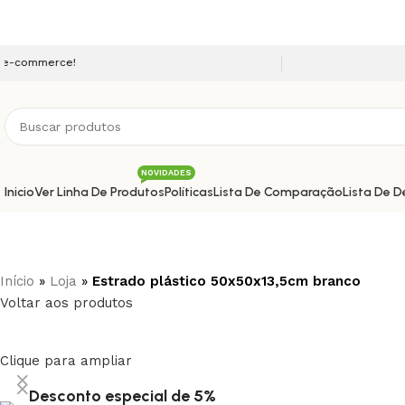
Seja bem vindo a nossa p
NOVIDADES
Inicio
Ver Linha De Produtos
Políticas
Lista De Comparação
Lista De D
Início
»
Loja
»
Estrado plástico 50x50x13,5cm branco
Voltar aos produtos
Clique para ampliar
Desconto especial de 5%