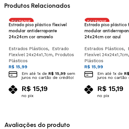
Produtos Relacionados
DESTAQUE
DESTAQUE
Estrado piso plástico flexível
Estrado piso plástico f
modular antiderrapante
modular antiderrapan
24x24cm cor amarelo
24x24cm cor azul
Estrados Plásticos
,
Estrado
Estrados Plásticos
,
E
Flexível 24x24x1,7cm
,
Produtos
Flexível 24x24x1,7cm
Plásticos
Plásticos
R$
15,99
R$
15,99
Em até
1
x de
R$
15,99
sem
Em até
1
x de
R
juros no cartão de crédito!
juros no cartão 
R$
15,19
R$
15,19
no pix
no pix
Adicionar ao carrinho
Adicionar ao carrinho
Avaliações do produto