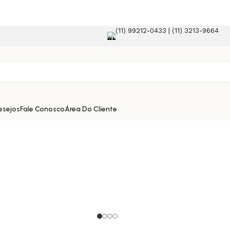
(11) 99212-0433 | (11) 3213-9664
lataforma e-commerce!
esejos
Fale Conosco
Área Do Cliente