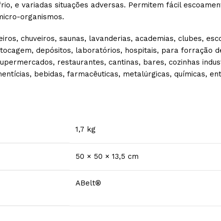
rio, e variadas situações adversas. Permitem fácil escoament
 micro-organismos.
iros, chuveiros, saunas, lavanderias, academias, clubes, esco
estocagem, depósitos, laboratórios, hospitais, para forração
upermercados, restaurantes, cantinas, bares, cozinhas industri
alimentícias, bebidas, farmacêuticas, metalúrgicas, químicas,
1,7 kg
50 × 50 × 13,5 cm
ABelt®