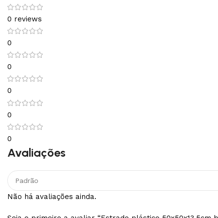
0 reviews
0
0
0
0
0
Avaliações
Não há avaliações ainda.
Seja o primeiro a avaliar “Estrado plástico 50x50x13,5cm 