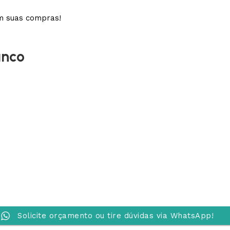
em suas compras!
anco
Solicite orçamento ou tire dúvidas via WhatsApp!