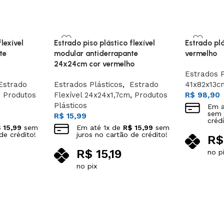
lexível
Estrado piso plástico flexível
Estrado pl
te
modular antiderrapante
vermelho
24x24cm cor vermelho
Estrados P
strado
Estrados Plásticos
,
Estrado
41x82x13c
,
Produtos
Flexível 24x24x1,7cm
,
Produtos
R$
98,90
Plásticos
Em 
sem 
R$
15,99
crédi
$
15,99
sem
Em até
1
x de
R$
15,99
sem
de crédito!
juros no cartão de crédito!
R$
R$
15,19
no p
Adicionar 
no pix
Adicionar ao carrinho