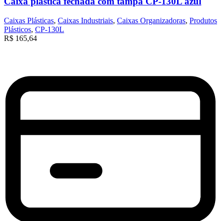
Caixa plástica fechada com tampa CP-130L azul
Caixas Plásticas
,
Caixas Industriais
,
Caixas Organizadoras
,
Produtos
Plásticos
,
CP-130L
R$
165,64