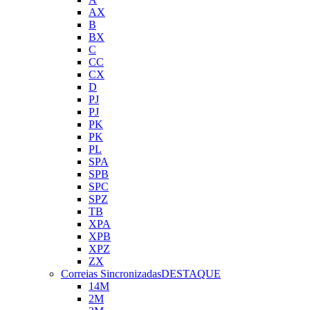
AX
B
BX
C
CC
CX
D
PJ
PJ
PK
PK
PL
SPA
SPB
SPC
SPZ
TB
XPA
XPB
XPZ
ZX
Correias Sincronizadas
DESTAQUE
14M
2M