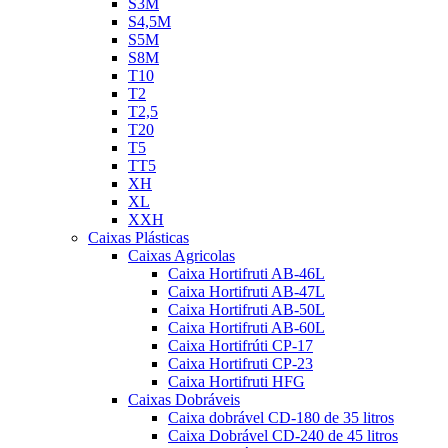
S3M
S4,5M
S5M
S8M
T10
T2
T2,5
T20
T5
TT5
XH
XL
XXH
Caixas Plásticas
Caixas Agricolas
Caixa Hortifruti AB-46L
Caixa Hortifruti AB-47L
Caixa Hortifruti AB-50L
Caixa Hortifruti AB-60L
Caixa Hortifrúti CP-17
Caixa Hortifruti CP-23
Caixa Hortifruti HFG
Caixas Dobráveis
Caixa dobrável CD-180 de 35 litros
Caixa Dobrável CD-240 de 45 litros