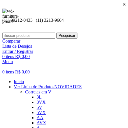
Seja bem vin
(11) 99212-0433 | (11) 3213-9664
Pesquisar
Comparar
Lista de Desejos
Entrar / Registrar
0
itens
R$
0,00
Menu
0
itens
R$
0,00
Inicio
Ver Linha de Produtos
NOVIDADES
Correias em V
3L
3VX
5V
5VX
AA
AVX
A