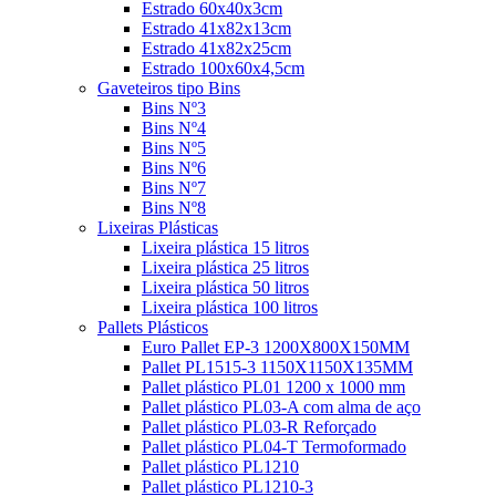
Estrado 60x40x3cm
Estrado 41x82x13cm
Estrado 41x82x25cm
Estrado 100x60x4,5cm
Gaveteiros tipo Bins
Bins Nº3
Bins Nº4
Bins Nº5
Bins Nº6
Bins Nº7
Bins Nº8
Lixeiras Plásticas
Lixeira plástica 15 litros
Lixeira plástica 25 litros
Lixeira plástica 50 litros
Lixeira plástica 100 litros
Pallets Plásticos
Euro Pallet EP-3 1200X800X150MM
Pallet PL1515-3 1150X1150X135MM
Pallet plástico PL01 1200 x 1000 mm
Pallet plástico PL03-A com alma de aço
Pallet plástico PL03-R Reforçado
Pallet plástico PL04-T Termoformado
Pallet plástico PL1210
Pallet plástico PL1210-3