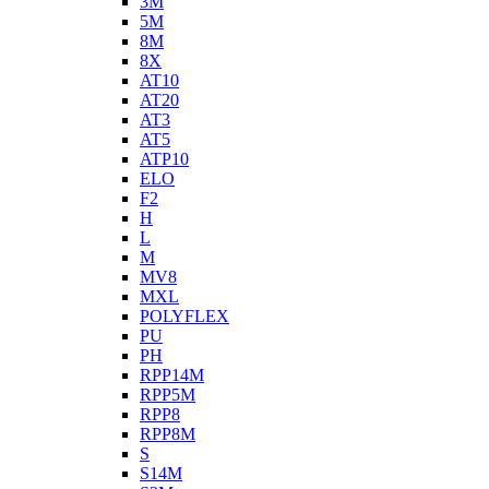
3M
5M
8M
8X
AT10
AT20
AT3
AT5
ATP10
ELO
F2
H
L
M
MV8
MXL
POLYFLEX
PU
PH
RPP14M
RPP5M
RPP8
RPP8M
S
S14M