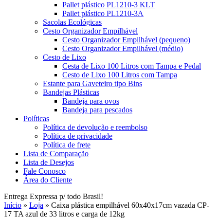
Pallet plástico PL1210-3 KLT
Pallet plástico PL1210-3A
Sacolas Ecológicas
Cesto Organizador Empilhável
Cesto Organizador Empilhável (pequeno)
Cesto Organizador Empilhável (médio)
Cesto de Lixo
Cesta de Lixo 100 Litros com Tampa e Pedal
Cesto de Lixo 100 Litros com Tampa
Estante para Gaveteiro tipo Bins
Bandejas Plásticas
Bandeja para ovos
Bandeja para pescados
Políticas
Política de devolução e reembolso
Política de privacidade
Política de frete
Lista de Comparação
Lista de Desejos
Fale Conosco
Área do Cliente
Entrega Expressa p/ todo Brasil!
Início
»
Loja
»
Caixa plástica empilhável 60x40x17cm vazada CP-
17 TA azul de 33 litros e carga de 12kg