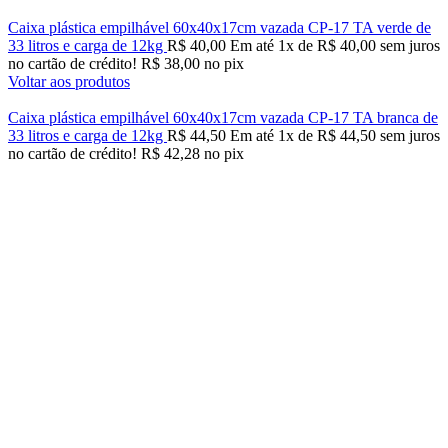
Caixa plástica empilhável 60x40x17cm vazada CP-17 TA verde de
33 litros e carga de 12kg
R$
40,00
Em até
1
x de
R$
40,00
sem juros
no cartão de crédito!
R$
38,00
no pix
Voltar aos produtos
Caixa plástica empilhável 60x40x17cm vazada CP-17 TA branca de
33 litros e carga de 12kg
R$
44,50
Em até
1
x de
R$
44,50
sem juros
no cartão de crédito!
R$
42,28
no pix