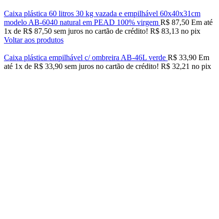
Caixa plástica 60 litros 30 kg vazada e empilhável 60x40x31cm
modelo AB-6040 natural em PEAD 100% virgem
R$
87,50
Em até
1
x de
R$
87,50
sem juros no cartão de crédito!
R$
83,13
no pix
Voltar aos produtos
Caixa plástica empilhável c/ ombreira AB-46L verde
R$
33,90
Em
até
1
x de
R$
33,90
sem juros no cartão de crédito!
R$
32,21
no pix