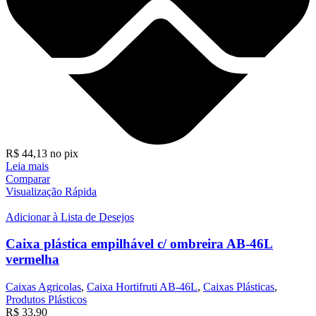
R$
44,13
no pix
Leia mais
Comparar
Visualização Rápida
Adicionar à Lista de Desejos
Caixa plástica empilhável c/ ombreira AB-46L
vermelha
Caixas Agricolas
,
Caixa Hortifruti AB-46L
,
Caixas Plásticas
,
Produtos Plásticos
R$
33,90