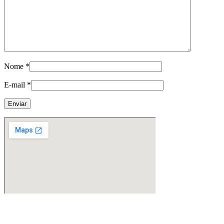
Nome
*
E-mail
*
Fabricante de Produtos Plásticos com atendimento em abrangência