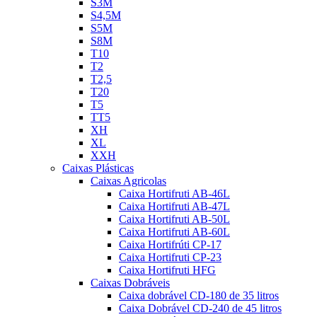
S3M
S4,5M
S5M
S8M
T10
T2
T2,5
T20
T5
TT5
XH
XL
XXH
Caixas Plásticas
Caixas Agricolas
Caixa Hortifruti AB-46L
Caixa Hortifruti AB-47L
Caixa Hortifruti AB-50L
Caixa Hortifruti AB-60L
Caixa Hortifrúti CP-17
Caixa Hortifruti CP-23
Caixa Hortifruti HFG
Caixas Dobráveis
Caixa dobrável CD-180 de 35 litros
Caixa Dobrável CD-240 de 45 litros