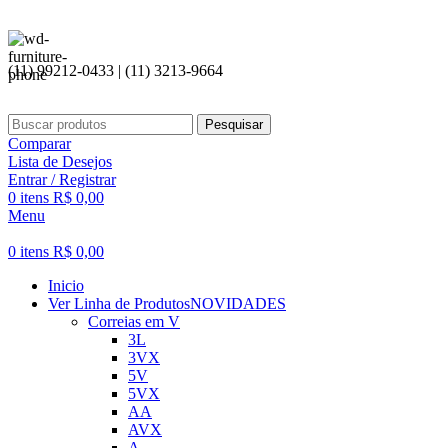
Seja bem vi
(11) 99212-0433 | (11) 3213-9664
Pesquisar
Comparar
Lista de Desejos
Entrar / Registrar
0
itens
R$
0,00
Menu
0
itens
R$
0,00
Inicio
Ver Linha de Produtos
NOVIDADES
Correias em V
3L
3VX
5V
5VX
AA
AVX
A