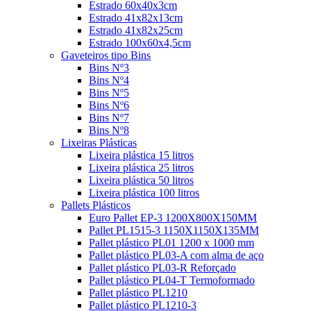
Estrado 60x40x3cm
Estrado 41x82x13cm
Estrado 41x82x25cm
Estrado 100x60x4,5cm
Gaveteiros tipo Bins
Bins Nº3
Bins Nº4
Bins Nº5
Bins Nº6
Bins Nº7
Bins Nº8
Lixeiras Plásticas
Lixeira plástica 15 litros
Lixeira plástica 25 litros
Lixeira plástica 50 litros
Lixeira plástica 100 litros
Pallets Plásticos
Euro Pallet EP-3 1200X800X150MM
Pallet PL1515-3 1150X1150X135MM
Pallet plástico PL01 1200 x 1000 mm
Pallet plástico PL03-A com alma de aço
Pallet plástico PL03-R Reforçado
Pallet plástico PL04-T Termoformado
Pallet plástico PL1210
Pallet plástico PL1210-3