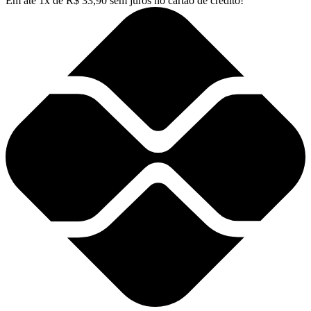
Em até
1
x de
R$
33,90
sem juros no cartão de crédito!