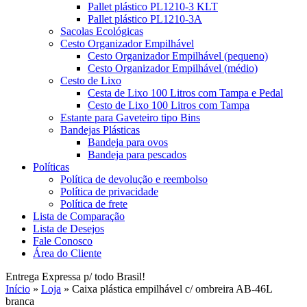
Pallet plástico PL1210-3 KLT
Pallet plástico PL1210-3A
Sacolas Ecológicas
Cesto Organizador Empilhável
Cesto Organizador Empilhável (pequeno)
Cesto Organizador Empilhável (médio)
Cesto de Lixo
Cesta de Lixo 100 Litros com Tampa e Pedal
Cesto de Lixo 100 Litros com Tampa
Estante para Gaveteiro tipo Bins
Bandejas Plásticas
Bandeja para ovos
Bandeja para pescados
Políticas
Política de devolução e reembolso
Política de privacidade
Política de frete
Lista de Comparação
Lista de Desejos
Fale Conosco
Área do Cliente
Entrega Expressa p/ todo Brasil!
Início
»
Loja
»
Caixa plástica empilhável c/ ombreira AB-46L
branca