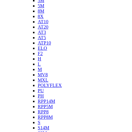
3M
5M
8M
8X
AT10
AT20
AT3
AT5
ATP10
ELO
F2
H
L
M
MV8
MXL
POLYFLEX
PU
PH
RPP14M
RPP5M
RPP8
RPP8M
S
S14M