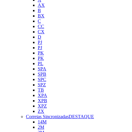
AX
B
BX
C
CC
CX
D
PJ
PJ
PK
PK
PL
SPA
SPB
SPC
SPZ
TB
XPA
XPB
XPZ
ZX
Correias Sincronizadas
DESTAQUE
14M
2M