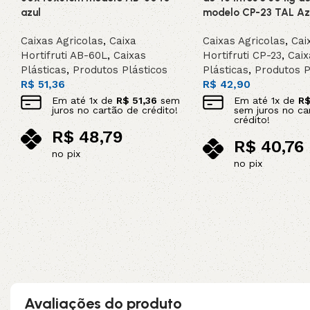
azul
modelo CP-23 TAL Az
Caixas Agricolas
,
Caixa
Caixas Agricolas
,
Cai
Hortifruti AB-60L
,
Caixas
Hortifruti CP-23
,
Caix
Plásticas
,
Produtos Plásticos
Plásticas
,
Produtos P
R$
51,36
R$
42,90
Em até
1
x de
R$
51,36
sem
Em até
1
x de
R
juros no cartão de crédito!
sem juros no ca
crédito!
R$
48,79
R$
40,76
no pix
no pix
Adicionar ao carrinho
Adicionar ao carrinho
Avaliações do produto