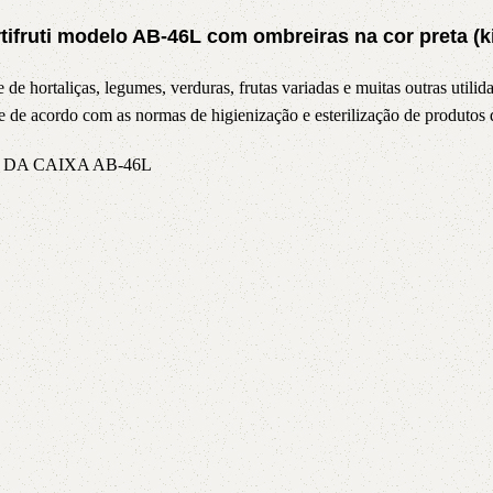
5V
5VX
AA
tifruti modelo AB-46L com ombreiras na cor preta (k
de hortaliças, legumes, verduras, frutas variadas e muitas outras utilid
B
BX
C
e de acordo com as normas de higienização e esterilização de produtos d
PJ
PJ
PK
 DA CAIXA AB-46L
SPB
SPC
SP
XPZ
ZX