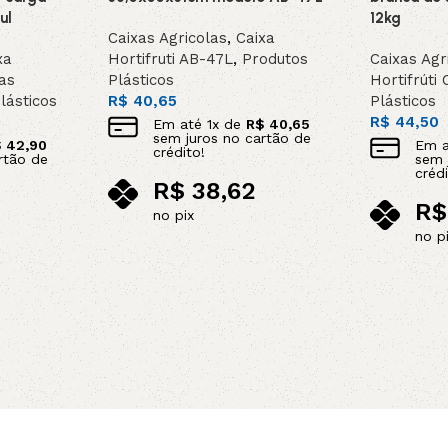
ul
12kg
Caixas Agricolas
,
Caixa
xa
Hortifruti AB-47L
,
Produtos
Caixas Agr
as
Plásticos
Hortifrúti 
lásticos
R$
40,65
Plásticos
R$
44,50
Em até
1
x de
R$
40,65
sem juros no cartão de
$
42,90
Em 
crédito!
rtão de
sem 
crédi
R$
38,62
R$
no pix
no p
Adicionar ao carrinho
Adicionar 