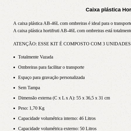
3L
3VX
Caixa
plástica Hor
A caixa plástica AB-46L com ombreiras é ideal para o transporte 
A
AX
A caixa plástica hortifruti AB-46L com ombreiras está totalment
CX
D
ATENÇÃO: ESSE KIT É COMPOSTO COM 3 UNIDADES
Totalmente Vazada
PL
SPA
Ombreiras para facilitar o transporte
Espaço para gravação personalizada
XPA
XPB
Sem Tampa
Dimensão externa (C x L x A): 55 x 36,5 x 31 cm
Peso: 1,70 Kg
Capacidade volumétrica interno: 46 Litros
Capacidade volumétrica externo: 50 Litros