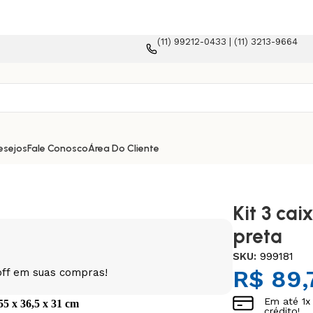
(11) 99212-0433 | (11) 3213-9664
lataforma e-commerce!
esejos
Fale Conosco
Área Do Cliente
Kit 3 cai
preta
SKU:
999181
R$
89,
off em suas compras!
Em até
1
x
55 x 36,5 x 31 cm
crédito!