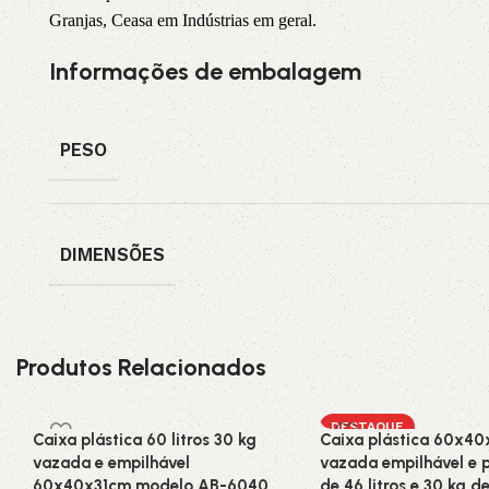
Granjas, Ceasa em Indústrias em geral.
Informações de embalagem
PESO
DIMENSÕES
Produtos Relacionados
DESTAQUE
Caixa plástica 60 litros 30 kg
Caixa plástica 60x4
vazada e empilhável
vazada empilhável e p
60x40x31cm modelo AB-6040
de 46 litros e 30 kg d