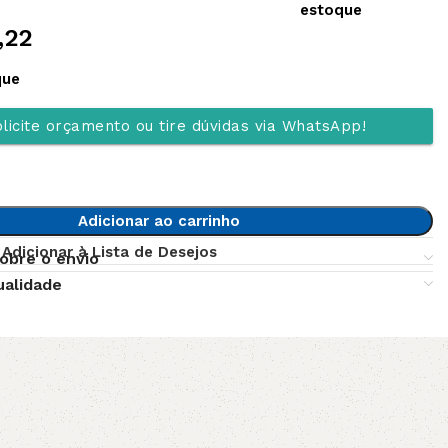
estoque
,22
que
licite orçamento ou tire dúvidas via WhatsApp!
Adicionar ao carrinho
Adicionar à Lista de Desejos
obre o envio
ualidade