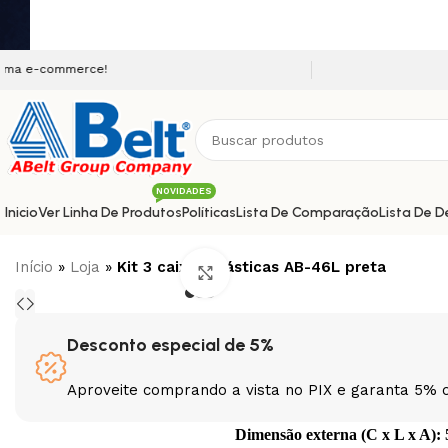
Seja bem vindo a nossa p
NOVIDADES
Inicio
Ver Linha De Produtos
Políticas
Lista De Comparação
Lista De D
Início
»
Loja
»
Kit 3 caixas plásticas AB-46L preta
Clique para ampliar
Desconto especial de 5%
Aproveite comprando a vista no PIX e garanta 5% 
Dimensão externa (C x L x A): 