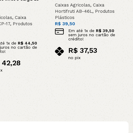
Caixas Agricolas
,
Caixa
Hortifruti AB-46L
,
Produtos
icolas
,
Caixa
Plásticos
CP-17
,
Produtos
R$
39,50
Em até
1
x de
R$
39,50
sem juros no cartão de
crédito!
até
1
x de
R$
44,50
juros no cartão de
R$
37,53
to!
no pix
42,28
Adicionar ao carrinho
ix
ao carrinho