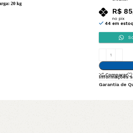
arga: 20 kg
R$
85
no pix
44 em esto
So
Comparar
Informações s
Garantia de Q