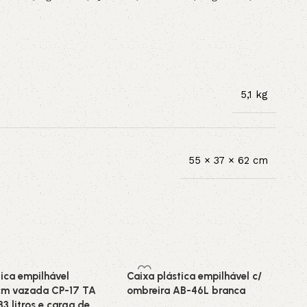
5,1 kg
55 × 37 × 62 cm
tica empilhável
Caixa plástica empilhável c/
m vazada CP-17 TA
ombreira AB-46L branca
3 litros e carga de