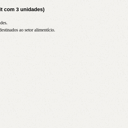
AVX
it com 3 unidades)
ades.
CC
estinados ao setor alimentício.
PK
Z
TB