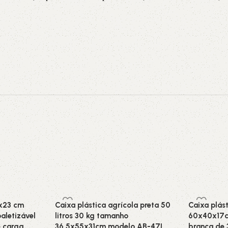
0x23 cm
Caixa plástica agrícola preta 50
Caixa plás
aletizável
litros 30 kg tamanho
60x40x17c
e carga
36,5x55x31cm modelo AB-47L
branca de 3