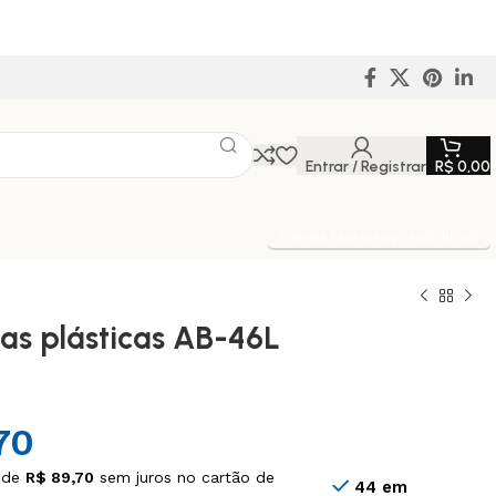
Entrar / Registrar
R$
0,00
Entrega Expressa p/ todo Brasil!
xas plásticas AB-46L
70
 de
R$
89,70
sem juros no cartão de
44 em