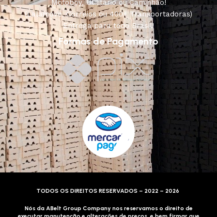
Motoboy, Utilitário ou Caminhão!
(Lalamove, Correios ou 400+ Transportadoras)
Entrega para todo Brasil!
Formas de Pagamento
TODOS OS DIREITOS RESERVADOS – 2022 – 2026
Nós da ABelt Group Company nos reservamos o direito de
executar manutenção e alterações de preços, e bem firmar que