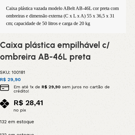
Caixa plástica vazada modelo ABelt AB-46L cor preta com 
ombreiras e dimensão externa (C x L x A) 55 x 36,5 x 31 
cm; c
apacidade de 50 litros e carga de 20 kg
Caixa plástica empilhável c/
ombreira AB-46L preta
SKU:
100181
R$
29,90
Em até
1
x de
R$
29,90
sem juros no cartão de
crédito!
R$
28,41
no pix
132 em estoque