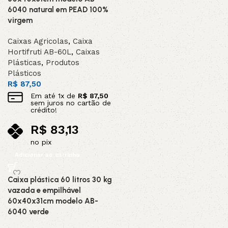
6040 natural em PEAD 100%
virgem
Caixas Agricolas
,
Caixa
Hortifruti AB-60L
,
Caixas
Plásticas
,
Produtos
Plásticos
R$
87,50
Em até
1
x de
R$
87,50
sem juros no cartão de
crédito!
R$
83,13
no pix
Adicionar ao carrinho
Caixa plástica 60 litros 30 kg
vazada e empilhável
60x40x31cm modelo AB-
6040 verde