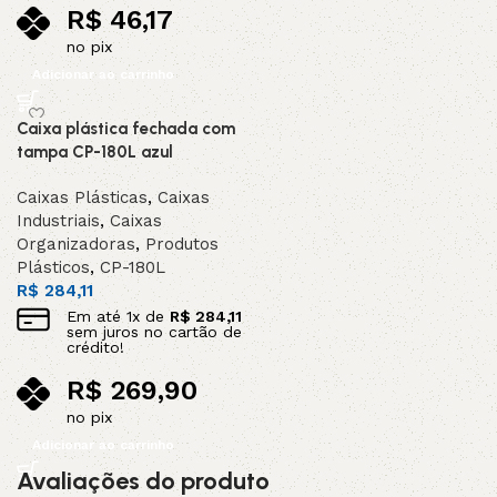
R$
46,17
no pix
Adicionar ao carrinho
Caixa plástica fechada com
tampa CP-180L azul
Caixas Plásticas
,
Caixas
Industriais
,
Caixas
Organizadoras
,
Produtos
Plásticos
,
CP-180L
R$
284,11
Em até
1
x de
R$
284,11
sem juros no cartão de
crédito!
R$
269,90
no pix
Adicionar ao carrinho
Avaliações do produto