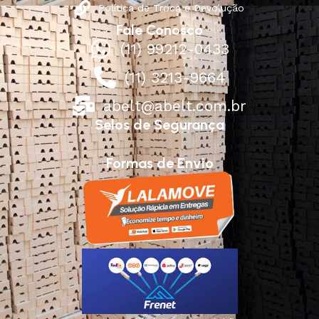
Política de Troca e Devolução
Fale Conosco
(11) 99212-0433
(11) 3213-9664
abelt@abelt.com.br
Selos de Segurança
Formas de Envio