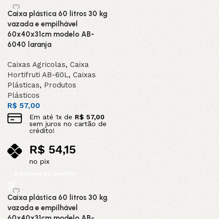
Caixa plástica 60 litros 30 kg
vazada e empilhável
60x40x31cm modelo AB-
6040 laranja
Caixas Agricolas
,
Caixa
Hortifruti AB-60L
,
Caixas
Plásticas
,
Produtos
Plásticos
R$
57,00
Em até
1
x de
R$
57,00
sem juros no cartão de
crédito!
R$
54,15
no pix
Adicionar ao carrinho
Caixa plástica 60 litros 30 kg
vazada e empilhável
60x40x31cm modelo AB-