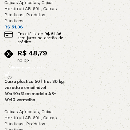
Caixas Agricolas
,
Caixa
Hortifruti AB-60L
,
Caixas
Plásticas
,
Produtos
Plásticos
R$
51,36
Em até
1
x de
R$
51,36
sem juros no cartão de
crédito!
R$
48,79
no pix
Adicionar ao carrinho
Caixa plástica 60 litros 30 kg
vazada e empilhável
60x40x31cm modelo AB-
6040 vermelho
Caixas Agricolas
,
Caixa
Hortifruti AB-60L
,
Caixas
Plásticas
,
Produtos