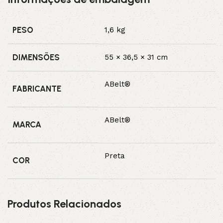
PESO
1,6 kg
DIMENSÕES
55 × 36,5 × 31 cm
ABelt®
FABRICANTE
ABelt®
MARCA
Preta
COR
Produtos Relacionados