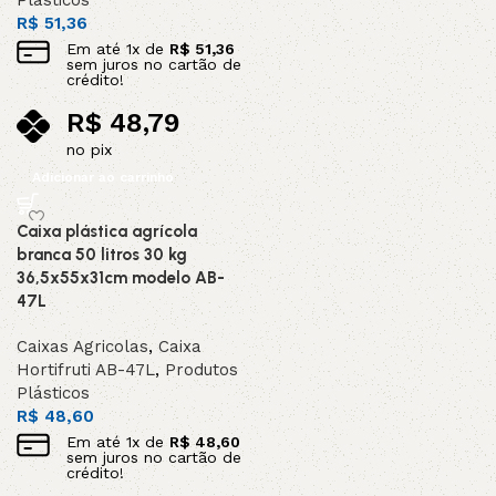
Plásticos
R$
51,36
Em até
1
x de
R$
51,36
sem juros no cartão de
crédito!
R$
48,79
no pix
Adicionar ao carrinho
Caixa plástica agrícola
branca 50 litros 30 kg
36,5x55x31cm modelo AB-
47L
Caixas Agricolas
,
Caixa
Hortifruti AB-47L
,
Produtos
Plásticos
R$
48,60
Em até
1
x de
R$
48,60
sem juros no cartão de
crédito!