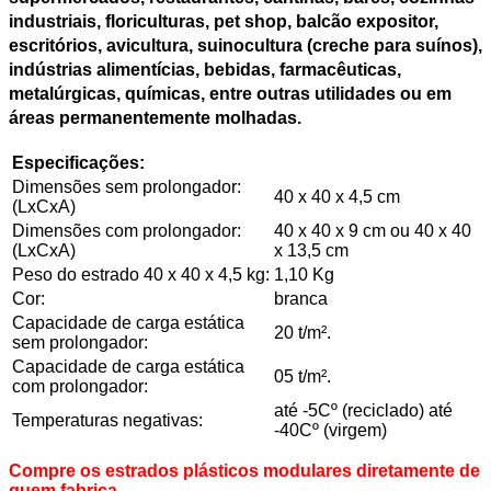
industriais, floriculturas, pet shop, balcão expositor,
escritórios, avicultura, suinocultura (creche para suínos),
indústrias alimentícias, bebidas, farmacêuticas,
metalúrgicas, químicas, entre outras utilidades ou em
áreas permanentemente molhadas.
Especificações:
Dimensões sem prolongador:
40 x 40 x 4,5 cm
(LxCxA)
Dimensões com prolongador:
40 x 40 x 9 cm ou 40 x 40
(LxCxA)
x 13,5 cm
Peso do estrado 40 x 40 x 4,5 kg:
1,10 Kg
Cor:
branca
Capacidade de carga estática
20 t/m².
sem prolongador:
Capacidade de carga estática
05 t/m².
com prolongador:
até -5Cº (reciclado) até
Temperaturas negativas:
-40Cº (virgem)
Compre os estrados plásticos modulares diretamente de
quem fabrica.