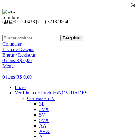
Seja bem vin
(11) 99212-0433 | (11) 3213-9664
Pesquisar
Comparar
Lista de Desejos
Entrar / Registrar
0
itens
R$
0,00
Menu
0
itens
R$
0,00
Inicio
Ver Linha de Produtos
NOVIDADES
Correias em V
3L
3VX
5V
5VX
AA
AVX
A