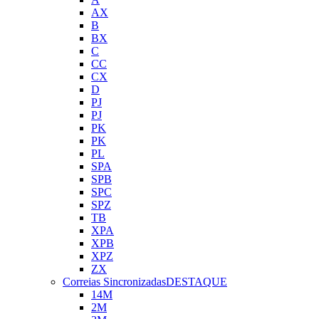
AX
B
BX
C
CC
CX
D
PJ
PJ
PK
PK
PL
SPA
SPB
SPC
SPZ
TB
XPA
XPB
XPZ
ZX
Correias Sincronizadas
DESTAQUE
14M
2M