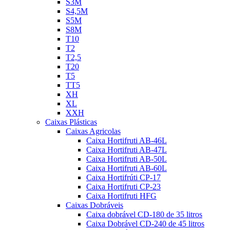
S3M
S4,5M
S5M
S8M
T10
T2
T2,5
T20
T5
TT5
XH
XL
XXH
Caixas Plásticas
Caixas Agricolas
Caixa Hortifruti AB-46L
Caixa Hortifruti AB-47L
Caixa Hortifruti AB-50L
Caixa Hortifruti AB-60L
Caixa Hortifrúti CP-17
Caixa Hortifruti CP-23
Caixa Hortifruti HFG
Caixas Dobráveis
Caixa dobrável CD-180 de 35 litros
Caixa Dobrável CD-240 de 45 litros