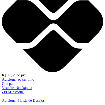
R$
11,64
no pix
Adicionar ao carrinho
Comparar
Visualização Rápida
-38%
Destaque
Adicionar à Lista de Desejos