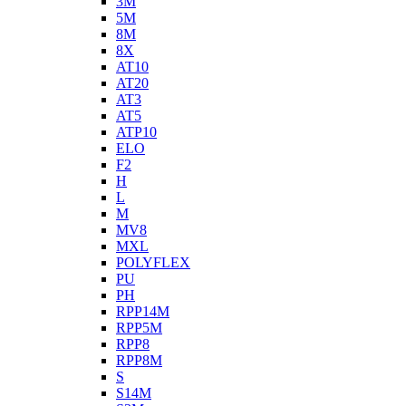
3M
5M
8M
8X
AT10
AT20
AT3
AT5
ATP10
ELO
F2
H
L
M
MV8
MXL
POLYFLEX
PU
PH
RPP14M
RPP5M
RPP8
RPP8M
S
S14M