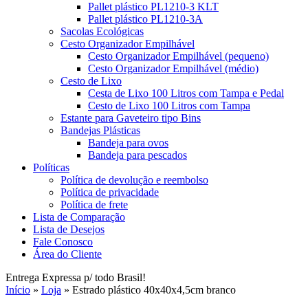
Pallet plástico PL1210-3 KLT
Pallet plástico PL1210-3A
Sacolas Ecológicas
Cesto Organizador Empilhável
Cesto Organizador Empilhável (pequeno)
Cesto Organizador Empilhável (médio)
Cesto de Lixo
Cesta de Lixo 100 Litros com Tampa e Pedal
Cesto de Lixo 100 Litros com Tampa
Estante para Gaveteiro tipo Bins
Bandejas Plásticas
Bandeja para ovos
Bandeja para pescados
Políticas
Política de devolução e reembolso
Política de privacidade
Política de frete
Lista de Comparação
Lista de Desejos
Fale Conosco
Área do Cliente
Entrega Expressa p/ todo Brasil!
Início
»
Loja
»
Estrado plástico 40x40x4,5cm branco