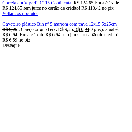
Correia em V perfil C115 Continental
R$
124,65
Em até
1
x de
R$
124,65
sem juros no cartão de crédito!
R$
118,42
no pix
Voltar aos produtos
Gaveteiro plástico Bin nº 5 marrom com trava 12x15,5x25cm
R$
9,25
O preço original era: R$ 9,25.
R$
6,94
O preço atual é:
R$ 6,94.
Em até
1
x de
R$
6,94
sem juros no cartão de crédito!
R$
6,59
no pix
Destaque