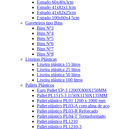
Estrado 60x40x3cm
Estrado 41x82x13cm
Estrado 41x82x25cm
Estrado 100x60x4,5cm
Gaveteiros tipo Bins
Bins Nº3
Bins Nº4
Bins Nº5
Bins Nº6
Bins Nº7
Bins Nº8
Lixeiras Plásticas
Lixeira plástica 15 litros
Lixeira plástica 25 litros
Lixeira plástica 50 litros
Lixeira plástica 100 litros
Pallets Plásticos
Euro Pallet EP-3 1200X800X150MM
Pallet PL1515-3 1150X1150X135MM
Pallet plástico PL01 1200 x 1000 mm
Pallet plástico PL03-A com alma de aço
Pallet plástico PL03-R Reforçado
Pallet plástico PL04-T Termoformado
Pallet plástico PL1210
Pallet plástico PL1210-3