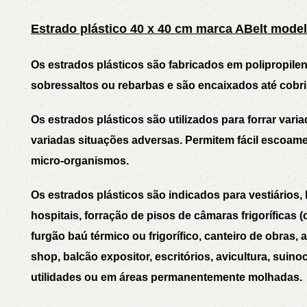
3L
3VX
Estrado plástico 40 x 40 cm marca ABelt modelo
A
AX
Os
estrados plásticos
são fabricados em polipropile
sobressaltos ou rebarbas e são encaixados até cobri
CX
D
Os
estrados plásticos
são utilizados para forrar var
variadas situações adversas. Permitem fácil escoamen
PL
SPA
micro-organismos.
XPA
XPB
Os
estrados plásticos
são indicados para vestiários,
hospitais, forração de pisos de câmaras frigoríficas 
furgão baú térmico ou frigorífico, canteiro de obras, 
shop, balcão expositor, escritórios, avicultura, suino
utilidades ou em áreas permanentemente molhadas.