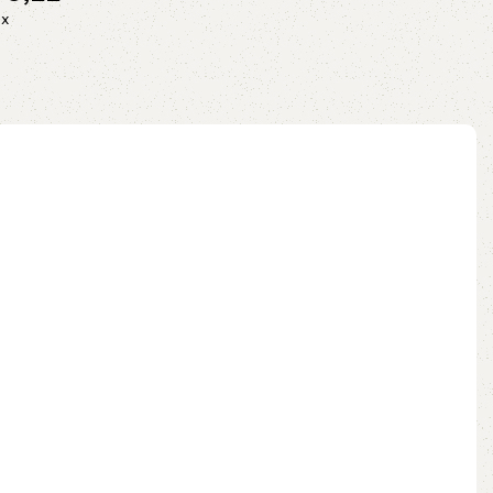
Adicionar ao carrinho
ix
ao carrinho