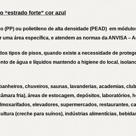
5V
5VX
AA
 “estrado forte” cor azul
B
BX
C
no (PP) ou polietileno de alta densidade (PEAD) em módulo
r uma área específica, e atendem as normas da ANVISA – Agê
PJ
PJ
PK
iados tipos de pisos, quando existe a necessidade de protege
to de água e líquidos mantendo a higiene do local, isoland
SPB
SPC
SP
XPZ
ZX
 banheiros, chuveiros, saunas, lavanderias, academias, club
(câmara fria), áreas de estocagem, depósitos, laboratórios,
almoxarifados, elevadores, supermercados, restaurantes, cant
cultura (creche para suínos), indústrias alimentícias, bebid