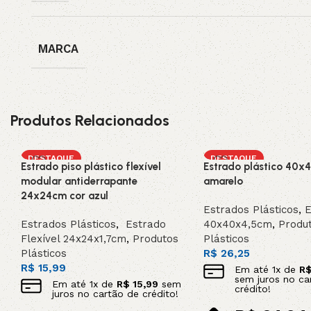
MARCA
Produtos Relacionados
DESTAQUE
DESTAQUE
Estrado piso plástico flexível
Estrado plástico 40x
modular antiderrapante
amarelo
24x24cm cor azul
Estrados Plásticos
,
E
Estrados Plásticos
,
Estrado
40x40x4,5cm
,
Produ
Flexível 24x24x1,7cm
,
Produtos
Plásticos
Plásticos
R$
26,25
R$
15,99
Em até
1
x de
R
sem juros no ca
Em até
1
x de
R$
15,99
sem
crédito!
juros no cartão de crédito!