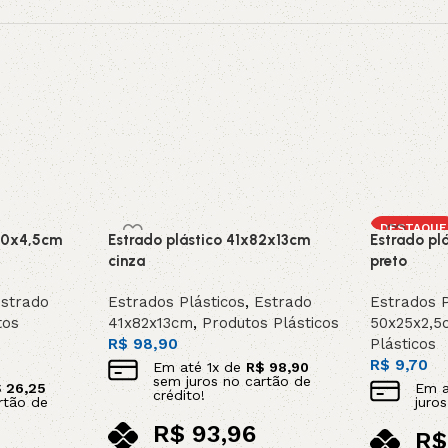
DESTAQUE
40x4,5cm
Estrado plástico 41x82x13cm
Estrado pl
cinza
preto
strado
Estrados Plásticos
,
Estrado
Estrados P
tos
41x82x13cm
,
Produtos Plásticos
50x25x2,5
R$
98,90
Plásticos
R$
9,70
Em até
1
x de
R$
98,90
sem juros no cartão de
$
26,25
Em 
crédito!
rtão de
juro
R$
93,96
R$