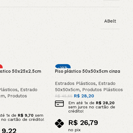
ABelt
-38%
ástico 50x25x2,5cm
Piso plástico 50x50x5cm cinza
DESTAQUE
Estrados Plásticos
,
Estrado
lásticos
,
Estrado
50x50x5cm
,
Produtos Plásticos
cm
,
Produtos
R$
28,20
R$
45,65
Em até
1
x de
R$
28,20
sem juros no cartão de
crédito!
até
1
x de
R$
9,70
sem
s no cartão de crédito!
R$
26,79
9,22
no pix