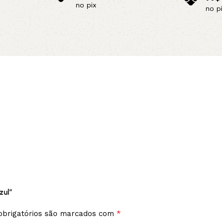
no pix
no p
Adicionar ao carrinho
Adicionar 
zul”
*
brigatórios são marcados com