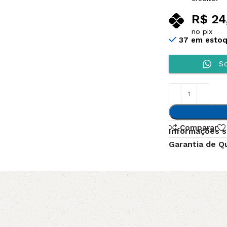
R$
24
no pix
37 em esto
So
Comparar
Informações s
Garantia de Q