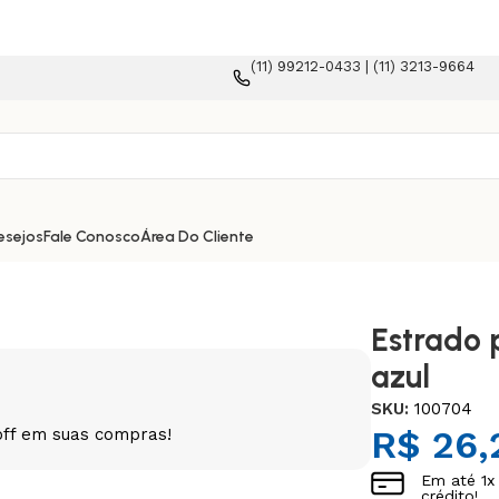
(11) 99212-0433 | (11) 3213-9664
a e-commerce!
esejos
Fale Conosco
Área Do Cliente
Estrado 
azul
SKU:
100704
R$
26,
off em suas compras!
Em até
1
x
crédito!