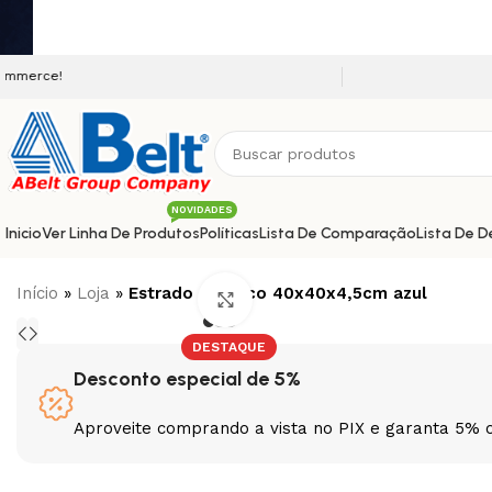
Seja bem vindo a nossa plataform
NOVIDADES
Inicio
Ver Linha De Produtos
Políticas
Lista De Comparação
Lista De D
Início
»
Loja
»
Estrado plástico 40x40x4,5cm azul
Clique para ampliar
DESTAQUE
Desconto especial de 5%
Aproveite comprando a vista no PIX e garanta 5% 