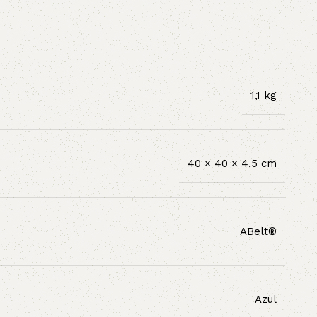
1,1 kg
40 × 40 × 4,5 cm
ABelt®
Azul