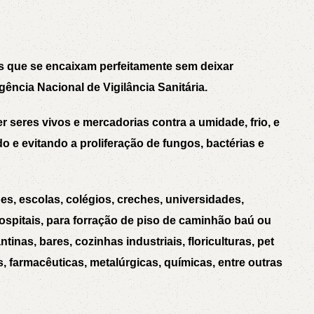
AVX
CC
s que se encaixam perfeitamente sem deixar
ncia Nacional de Vigilância Sanitária.
PK
r seres vivos e mercadorias contra a umidade, frio, e
o e evitando a proliferação de fungos, bactérias e
Z
TB
es, escolas, colégios, creches, universidades,
 hospitais, para forração de piso de caminhão baú ou
inas, bares, cozinhas industriais, floriculturas, pet
as, farmacêuticas, metalúrgicas, químicas, entre outras