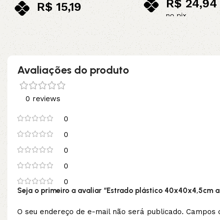
R$
24,94
R$
15,19
no pix
no pix
Adicionar ao carrinho
Adicionar ao carrinho
Avaliações do produto
0 reviews
0
0
0
0
0
Seja o primeiro a avaliar “Estrado plástico 40x40x4,5cm a
O seu endereço de e-mail não será publicado.
Campos o