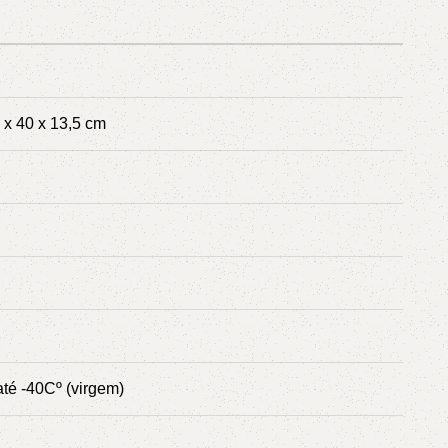
 x 40 x 13,5 cm
até -40Cº (virgem)