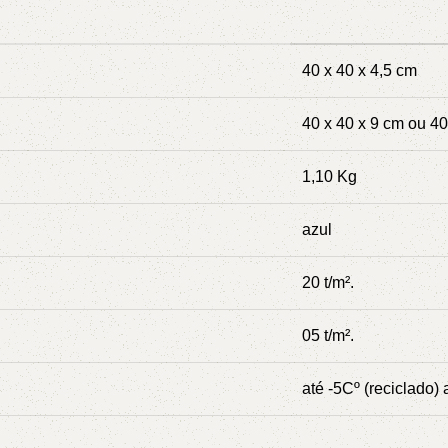
40 x 40 x 4,5 cm
40 x 40 x 9 cm ou 40
1,10 Kg
azul
20 t/m².
05 t/m².
até -5Cº (reciclado) 