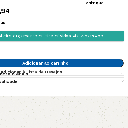
estoque
,94
que
licite orçamento ou tire dúvidas via WhatsApp!
Adicionar ao carrinho
Adicionar à Lista de Desejos
obre o envio
ualidade