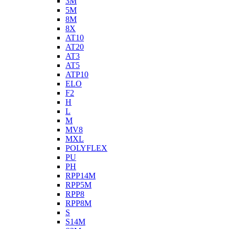
3M
5M
8M
8X
AT10
AT20
AT3
AT5
ATP10
ELO
F2
H
L
M
MV8
MXL
POLYFLEX
PU
PH
RPP14M
RPP5M
RPP8
RPP8M
S
S14M