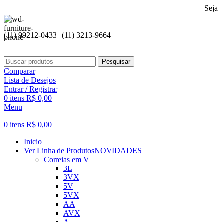
Seja bem vind
(11) 99212-0433 | (11) 3213-9664
Pesquisar
Comparar
Lista de Desejos
Entrar / Registrar
0
itens
R$
0,00
Menu
0
itens
R$
0,00
Inicio
Ver Linha de Produtos
NOVIDADES
Correias em V
3L
3VX
5V
5VX
AA
AVX
A