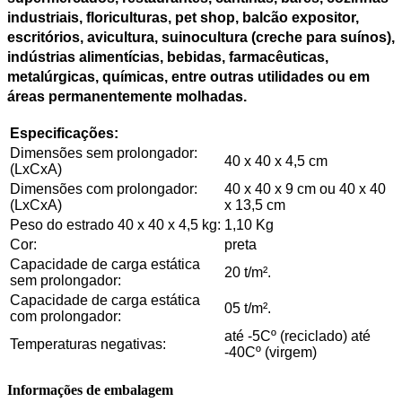
industriais, floriculturas, pet shop, balcão expositor,
escritórios, avicultura, suinocultura (creche para suínos),
indústrias alimentícias, bebidas, farmacêuticas,
metalúrgicas, químicas, entre outras utilidades ou em
áreas permanentemente molhadas.
Especificações:
Dimensões sem prolongador:
40 x 40 x 4,5 cm
(LxCxA)
Dimensões com prolongador:
40 x 40 x 9 cm ou 40 x 40
(LxCxA)
x 13,5 cm
Peso do estrado 40 x 40 x 4,5 kg:
1,10 Kg
Cor:
preta
Capacidade de carga estática
20 t/m².
sem prolongador:
Capacidade de carga estática
05 t/m².
com prolongador:
até -5Cº (reciclado) até
Temperaturas negativas:
-40Cº (virgem)
Informações de embalagem