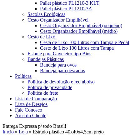
Pallet plástico PL1210-3 KLT
Pallet plástico PL1210-3A
Sacolas Ecológicas
Cesto Organizador Empilhável
Cesto Organizador Empilhável (pequeno)
Cesto Organizador Empilhável (médio)
Cesto de Lixo
Cesta de Lixo 100 Litros com Tampa e Pedal
Cesto de Lixo 100 Litros com Tampa
Estante para Gaveteiro tipo Bins
Bandejas Plásticas
Bandeja para ovos
Bandeja para pescados
Políticas
Política de devolução e reembolso
Política de privacidade
Política de frete
Lista de Comparação
Lista de Desejos
Fale Conosco
Área do Cliente
Entrega Expressa p/ todo Brasil!
Início
»
Loja
»
Estrado plástico 40x40x4,5cm preto