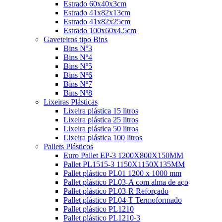
Estrado 60x40x3cm
Estrado 41x82x13cm
Estrado 41x82x25cm
Estrado 100x60x4,5cm
Gaveteiros tipo Bins
Bins Nº3
Bins Nº4
Bins Nº5
Bins Nº6
Bins Nº7
Bins Nº8
Lixeiras Plásticas
Lixeira plástica 15 litros
Lixeira plástica 25 litros
Lixeira plástica 50 litros
Lixeira plástica 100 litros
Pallets Plásticos
Euro Pallet EP-3 1200X800X150MM
Pallet PL1515-3 1150X1150X135MM
Pallet plástico PL01 1200 x 1000 mm
Pallet plástico PL03-A com alma de aço
Pallet plástico PL03-R Reforçado
Pallet plástico PL04-T Termoformado
Pallet plástico PL1210
Pallet plástico PL1210-3