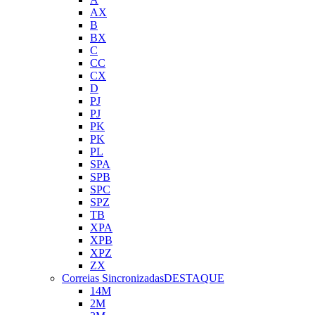
AX
B
BX
C
CC
CX
D
PJ
PJ
PK
PK
PL
SPA
SPB
SPC
SPZ
TB
XPA
XPB
XPZ
ZX
Correias Sincronizadas
DESTAQUE
14M
2M