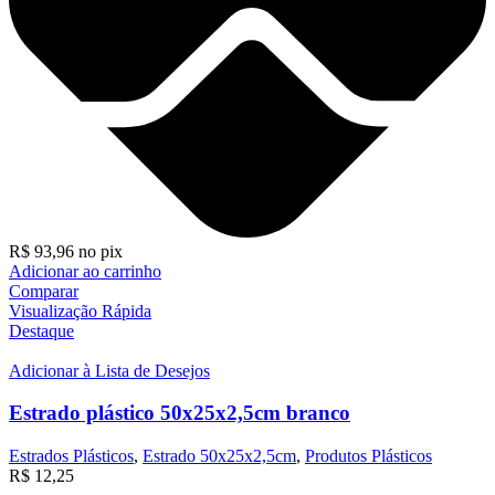
R$
93,96
no pix
Adicionar ao carrinho
Comparar
Visualização Rápida
Destaque
Adicionar à Lista de Desejos
Estrado plástico 50x25x2,5cm branco
Estrados Plásticos
,
Estrado 50x25x2,5cm
,
Produtos Plásticos
R$
12,25