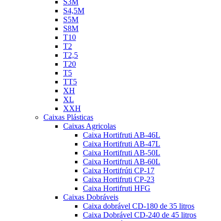
S3M
S4,5M
S5M
S8M
T10
T2
T2,5
T20
T5
TT5
XH
XL
XXH
Caixas Plásticas
Caixas Agricolas
Caixa Hortifruti AB-46L
Caixa Hortifruti AB-47L
Caixa Hortifruti AB-50L
Caixa Hortifruti AB-60L
Caixa Hortifrúti CP-17
Caixa Hortifruti CP-23
Caixa Hortifruti HFG
Caixas Dobráveis
Caixa dobrável CD-180 de 35 litros
Caixa Dobrável CD-240 de 45 litros