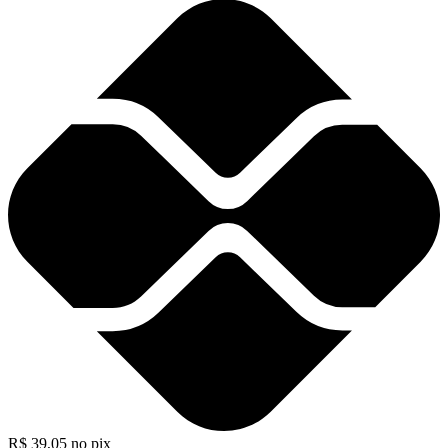
R$
39,05
no pix