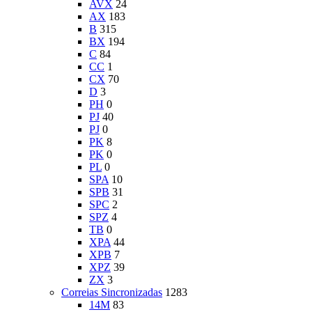
AVX
24
AX
183
B
315
BX
194
C
84
CC
1
CX
70
D
3
PH
0
PJ
40
PJ
0
PK
8
PK
0
PL
0
SPA
10
SPB
31
SPC
2
SPZ
4
TB
0
XPA
44
XPB
7
XPZ
39
ZX
3
Correias Sincronizadas
1283
14M
83