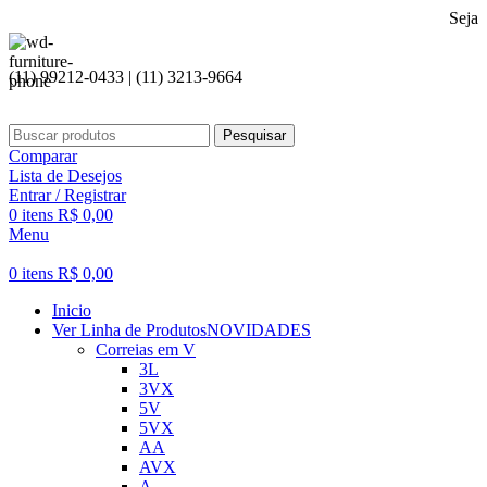
Seja bem vindo
(11) 99212-0433 | (11) 3213-9664
Pesquisar
Comparar
Lista de Desejos
Entrar / Registrar
0
itens
R$
0,00
Menu
0
itens
R$
0,00
Inicio
Ver Linha de Produtos
NOVIDADES
Correias em V
3L
3VX
5V
5VX
AA
AVX
A