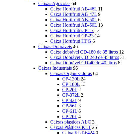
Caixas Agricolas
64
Caixa Hortifruti AB-46L
11
Caixa Hortifruti AB-47L
9
Caixa Hortifruti AB-50L
6
Caixa Hortifruti AB-60L
13
Caixa Hortifrúti CP-17
13
Caixa Hortifruti CP-23
14
Caixa Hortifruti HFG
6
Caixas Dobráveis
46
Caixa dobrável CD-180 de 35 litros
12
Caixa Dobrável CD-240 de 45 litros
31
Caixa Dobrável CD-40 de 40 litros
6
Caixas Industriais
96
Caixas Organizadoras
64
CP-130L
24
CP-180L
13
CP-20L
2
CP-372L
2
CP-42L
9
CP-56L
3
CP-61L
6
CP-70L
4
Caixas plásticas ALC
3
Caixas Plásticas KLT
25
Caixa KLT-6424
0