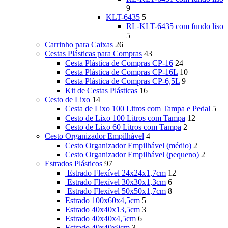
9
KLT-6435
5
RL-KLT-6435 com fundo liso
5
Carrinho para Caixas
26
Cestas Plásticas para Compras
43
Cesta Plástica de Compras CP-16
24
Cesta Plástica de Compras CP-16L
10
Cesta Plástica de Compras CP-6,5L
9
Kit de Cestas Plásticas
16
Cesto de Lixo
14
Cesta de Lixo 100 Litros com Tampa e Pedal
5
Cesto de Lixo 100 Litros com Tampa
12
Cesto de Lixo 60 Litros com Tampa
2
Cesto Organizador Empilhável
4
Cesto Organizador Empilhável (médio)
2
Cesto Organizador Empilhável (pequeno)
2
Estrados Plásticos
97
Estrado Flexível 24x24x1,7cm
12
Estrado Flexível 30x30x1,3cm
6
Estrado Flexível 50x50x1,7cm
8
Estrado 100x60x4,5cm
5
Estrado 40x40x13,5cm
3
Estrado 40x40x4,5cm
6
Estrado 40x40x9cm
3