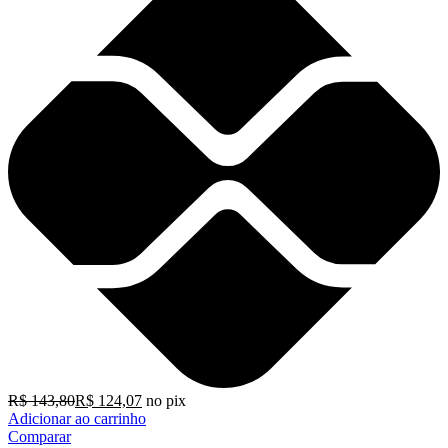
R$
143,80
R$
124,07
no pix
Adicionar ao carrinho
Comparar