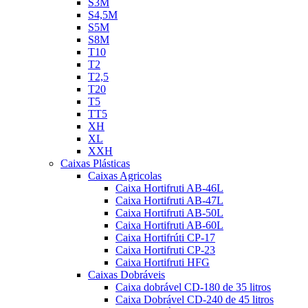
S3M
S4,5M
S5M
S8M
T10
T2
T2,5
T20
T5
TT5
XH
XL
XXH
Caixas Plásticas
Caixas Agricolas
Caixa Hortifruti AB-46L
Caixa Hortifruti AB-47L
Caixa Hortifruti AB-50L
Caixa Hortifruti AB-60L
Caixa Hortifrúti CP-17
Caixa Hortifruti CP-23
Caixa Hortifruti HFG
Caixas Dobráveis
Caixa dobrável CD-180 de 35 litros
Caixa Dobrável CD-240 de 45 litros