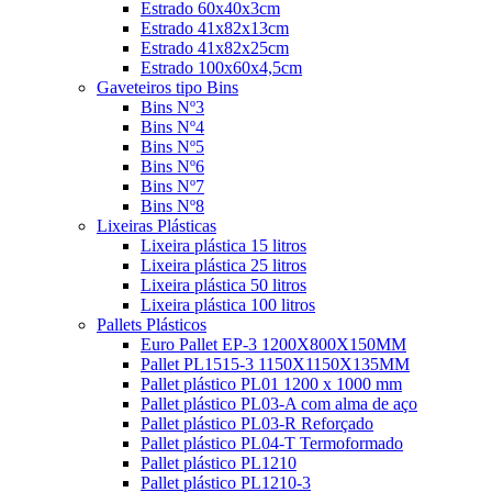
Estrado 60x40x3cm
Estrado 41x82x13cm
Estrado 41x82x25cm
Estrado 100x60x4,5cm
Gaveteiros tipo Bins
Bins Nº3
Bins Nº4
Bins Nº5
Bins Nº6
Bins Nº7
Bins Nº8
Lixeiras Plásticas
Lixeira plástica 15 litros
Lixeira plástica 25 litros
Lixeira plástica 50 litros
Lixeira plástica 100 litros
Pallets Plásticos
Euro Pallet EP-3 1200X800X150MM
Pallet PL1515-3 1150X1150X135MM
Pallet plástico PL01 1200 x 1000 mm
Pallet plástico PL03-A com alma de aço
Pallet plástico PL03-R Reforçado
Pallet plástico PL04-T Termoformado
Pallet plástico PL1210
Pallet plástico PL1210-3