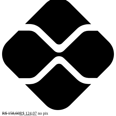
R$
158,60
R$
124,07
no pix