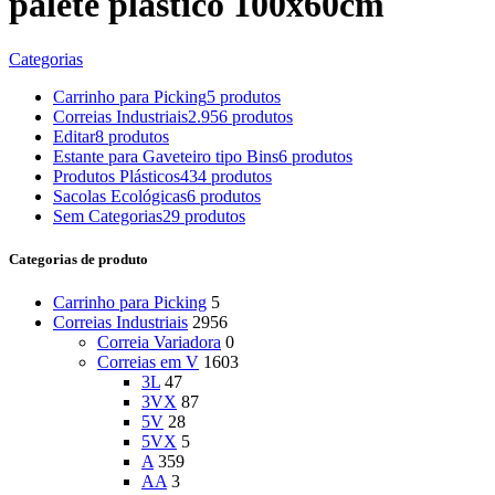
palete plástico 100x60cm
Categorias
Carrinho para Picking
5 produtos
Correias Industriais
2.956 produtos
Editar
8 produtos
Estante para Gaveteiro tipo Bins
6 produtos
Produtos Plásticos
434 produtos
Sacolas Ecológicas
6 produtos
Sem Categorias
29 produtos
Categorias de produto
Carrinho para Picking
5
Correias Industriais
2956
Correia Variadora
0
Correias em V
1603
3L
47
3VX
87
5V
28
5VX
5
A
359
AA
3