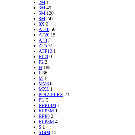
2M
1
3M
49
5M
120
8M
247
8X
0
AT10
59
AT20
15
AT3
3
AT5
31
ATP10
1
ELO
0
F2
2
H
188
L
86
M
1
MV8
0
MXL
1
POLYFLEX
23
PU
3
RPP14M
1
RPP5M
1
RPP8
2
RPP8M
4
S
1
S14M
15