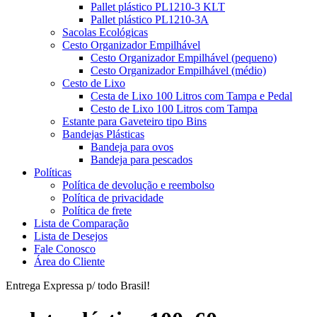
Pallet plástico PL1210-3 KLT
Pallet plástico PL1210-3A
Sacolas Ecológicas
Cesto Organizador Empilhável
Cesto Organizador Empilhável (pequeno)
Cesto Organizador Empilhável (médio)
Cesto de Lixo
Cesta de Lixo 100 Litros com Tampa e Pedal
Cesto de Lixo 100 Litros com Tampa
Estante para Gaveteiro tipo Bins
Bandejas Plásticas
Bandeja para ovos
Bandeja para pescados
Políticas
Política de devolução e reembolso
Política de privacidade
Política de frete
Lista de Comparação
Lista de Desejos
Fale Conosco
Área do Cliente
Entrega Expressa p/ todo Brasil!