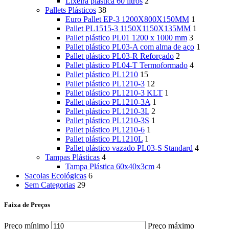
Lixeira plástica 60 litros
2
Pallets Plásticos
38
Euro Pallet EP-3 1200X800X150MM
1
Pallet PL1515-3 1150X1150X135MM
1
Pallet plástico PL01 1200 x 1000 mm
3
Pallet plástico PL03-A com alma de aço
1
Pallet plástico PL03-R Reforçado
2
Pallet plástico PL04-T Termoformado
4
Pallet plástico PL1210
15
Pallet plástico PL1210-3
12
Pallet plástico PL1210-3 KLT
1
Pallet plástico PL1210-3A
1
Pallet plástico PL1210-3L
2
Pallet plástico PL1210-3S
1
Pallet plástico PL1210-6
1
Pallet plástico PL1210L
1
Pallet plástico vazado PL03-S Standard
4
Tampas Plásticas
4
Tampa Plástica 60x40x3cm
4
Sacolas Ecológicas
6
Sem Categorias
29
Faixa de Preços
Preço mínimo
Preço máximo