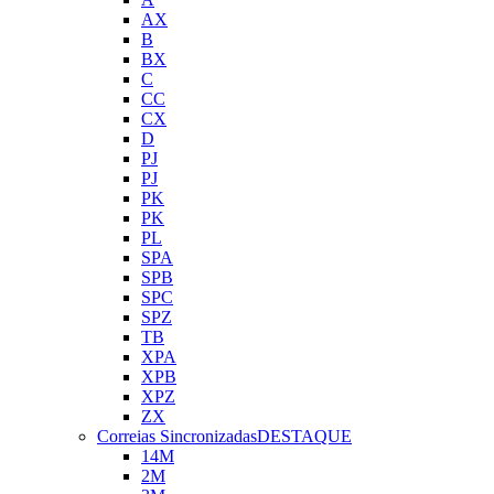
AX
B
BX
C
CC
CX
D
PJ
PJ
PK
PK
PL
SPA
SPB
SPC
SPZ
TB
XPA
XPB
XPZ
ZX
Correias Sincronizadas
DESTAQUE
14M
2M