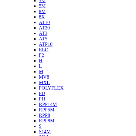
3M
5M
8M
8X
AT10
AT20
AT3
AT5
ATP10
ELO
F2
H
L
M
MV8
MXL
POLYFLEX
PU
PH
RPP14M
RPP5M
RPP8
RPP8M
S
S14M