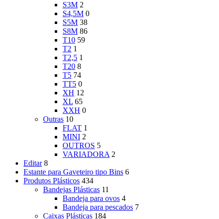
S3M
2
S4,5M
0
S5M
38
S8M
86
T10
59
T2
1
T2,5
1
T20
8
T5
74
TT5
0
XH
12
XL
65
XXH
0
Outras
10
FLAT
1
MINI
2
OUTROS
5
VARIADORA
2
Editar
8
Estante para Gaveteiro tipo Bins
6
Produtos Plásticos
434
Bandejas Plásticas
11
Bandeja para ovos
4
Bandeja para pescados
7
Caixas Plásticas
184