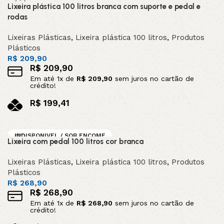
Lixeira plástica 100 litros branca com suporte e pedal e
rodas
Lixeiras Plásticas
,
Lixeira plástica 100 litros
,
Produtos
Plásticos
R$
209,90
R$
209,90
Em até
1
x de
R$
209,90
sem juros no cartão de
crédito!
R$
199,41
no pix
Adicionar ao carrinho
INDISPONIVEL / SOB ENCOME
Lixeira com pedal 100 litros cor branca
NDA
Lixeiras Plásticas
,
Lixeira plástica 100 litros
,
Produtos
Plásticos
R$
268,90
R$
268,90
Em até
1
x de
R$
268,90
sem juros no cartão de
crédito!