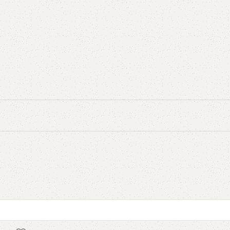
5V
5VX
AA
B
BX
C
PJ
PJ
PK
SPB
SPC
SP
XPZ
ZX