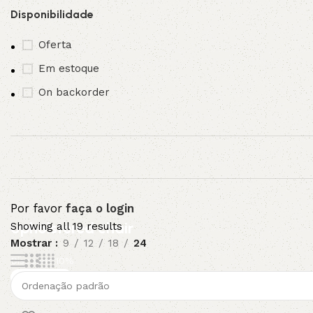
Disponibilidade
3L
3VX
Oferta
A
AX
Em estoque
On backorder
CX
D
PL
SPA
XPA
XPB
Por favor
faça o login
Upholstered chair
Showing all 19 results
Mostrar
9
12
18
24
Discount 10%
Shop Now