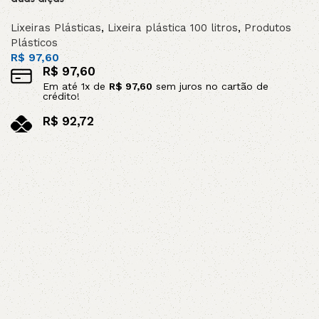
Lixeiras Plásticas
,
Lixeira plástica 100 litros
,
Produtos
Plásticos
R$
97,60
R$
97,60
Em até
1
x de
R$
97,60
sem juros no cartão de
crédito!
R$
92,72
no pix
Leia mais