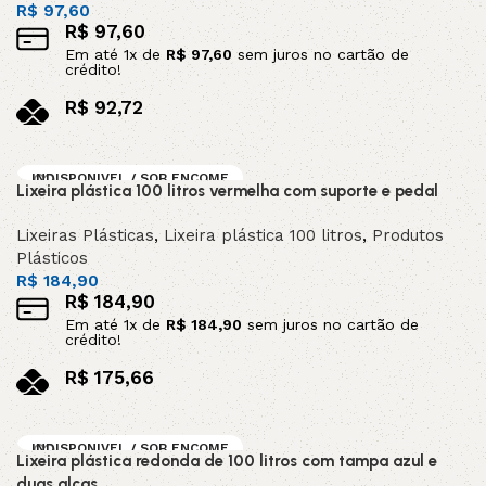
R$
97,60
R$
97,60
Em até
1
x de
R$
97,60
sem juros no cartão de
crédito!
R$
92,72
no pix
Leia mais
INDISPONIVEL / SOB ENCOME
Lixeira plástica 100 litros vermelha com suporte e pedal
NDA
Lixeiras Plásticas
,
Lixeira plástica 100 litros
,
Produtos
Plásticos
R$
184,90
R$
184,90
Em até
1
x de
R$
184,90
sem juros no cartão de
crédito!
R$
175,66
no pix
Leia mais
INDISPONIVEL / SOB ENCOME
Lixeira plástica redonda de 100 litros com tampa azul e
NDA
duas alças