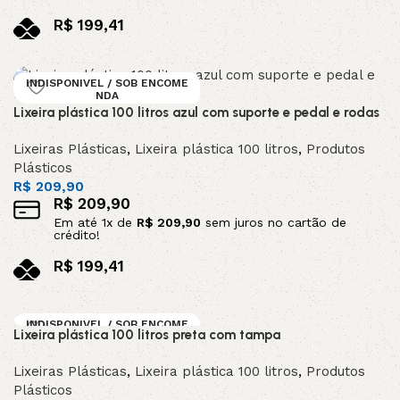
R$
199,41
no pix
Leia mais
INDISPONIVEL / SOB ENCOME
NDA
Lixeira plástica 100 litros azul com suporte e pedal e rodas
Lixeiras Plásticas
,
Lixeira plástica 100 litros
,
Produtos
Plásticos
R$
209,90
R$
209,90
Em até
1
x de
R$
209,90
sem juros no cartão de
crédito!
R$
199,41
no pix
Leia mais
INDISPONIVEL / SOB ENCOME
Lixeira plástica 100 litros preta com tampa
NDA
Lixeiras Plásticas
,
Lixeira plástica 100 litros
,
Produtos
Plásticos