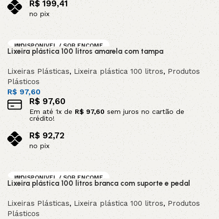
R$
199,41
no pix
Adicionar ao carrinho
INDISPONIVEL / SOB ENCOME
Lixeira plástica 100 litros amarela com tampa
NDA
Lixeiras Plásticas
,
Lixeira plástica 100 litros
,
Produtos
Plásticos
R$
97,60
R$
97,60
Em até
1
x de
R$
97,60
sem juros no cartão de
crédito!
R$
92,72
no pix
Leia mais
INDISPONIVEL / SOB ENCOME
Lixeira plástica 100 litros branca com suporte e pedal
NDA
Lixeiras Plásticas
,
Lixeira plástica 100 litros
,
Produtos
Plásticos