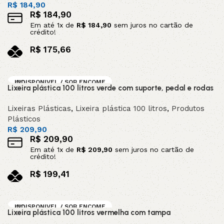
R$
184,90
R$
184,90
Em até
1
x de
R$
184,90
sem juros no cartão de
crédito!
R$
175,66
no pix
Leia mais
INDISPONIVEL / SOB ENCOME
Lixeira plástica 100 litros verde com suporte, pedal e rodas
NDA
Lixeiras Plásticas
,
Lixeira plástica 100 litros
,
Produtos
Plásticos
R$
209,90
R$
209,90
Em até
1
x de
R$
209,90
sem juros no cartão de
crédito!
R$
199,41
no pix
Leia mais
INDISPONIVEL / SOB ENCOME
Lixeira plástica 100 litros vermelha com tampa
NDA