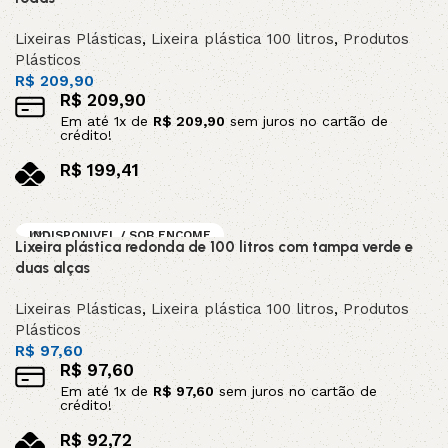
Lixeiras Plásticas
,
Lixeira plástica 100 litros
,
Produtos
Plásticos
R$
209,90
R$
209,90
Em até
1
x de
R$
209,90
sem juros no cartão de
crédito!
R$
199,41
no pix
Leia mais
INDISPONIVEL / SOB ENCOME
Lixeira plástica redonda de 100 litros com tampa verde e
NDA
duas alças
Lixeiras Plásticas
,
Lixeira plástica 100 litros
,
Produtos
Plásticos
R$
97,60
R$
97,60
Em até
1
x de
R$
97,60
sem juros no cartão de
crédito!
R$
92,72