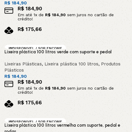
R$
184,90
R$
184,90
Em até
1
x de
R$
184,90
sem juros no cartão de
crédito!
R$
175,66
no pix
Leia mais
INDISPONIVEL / SOB ENCOME
Lixeira plástica 100 litros verde com suporte e pedal
NDA
Lixeiras Plásticas
,
Lixeira plástica 100 litros
,
Produtos
Plásticos
R$
184,90
R$
184,90
Em até
1
x de
R$
184,90
sem juros no cartão de
crédito!
R$
175,66
no pix
Leia mais
INDISPONIVEL / SOB ENCOME
Lixeira plástica 100 litros vermelha com suporte, pedal e
NDA
rodas