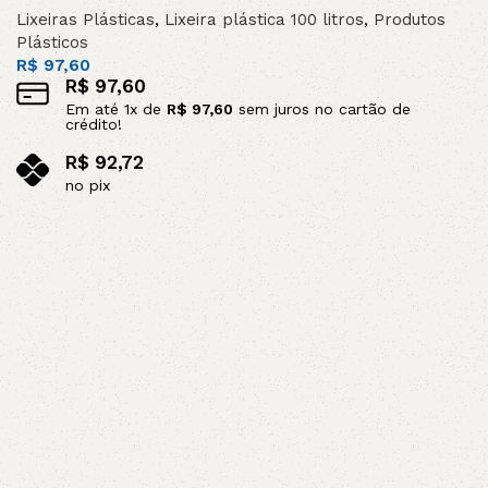
Lixeiras Plásticas
,
Lixeira plástica 100 litros
,
Produtos
Plásticos
R$
97,60
R$
97,60
Em até
1
x de
R$
97,60
sem juros no cartão de
crédito!
R$
92,72
no pix
Leia mais