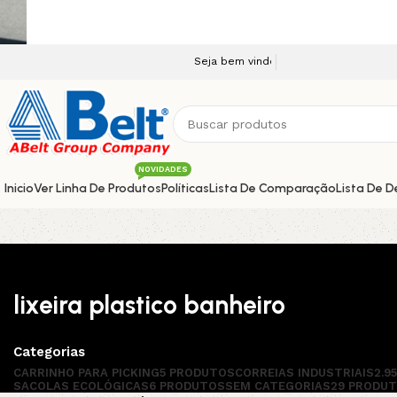
Seja bem vindo a nossa plataforma e-commerce!
NOVIDADES
Inicio
Ver Linha De Produtos
Políticas
Lista De Comparação
Lista De D
lixeira plastico banheiro
Categorias
CARRINHO PARA PICKING
5 PRODUTOS
CORREIAS INDUSTRIAIS
2.9
SACOLAS ECOLÓGICAS
6 PRODUTOS
SEM CATEGORIAS
29 PRODU