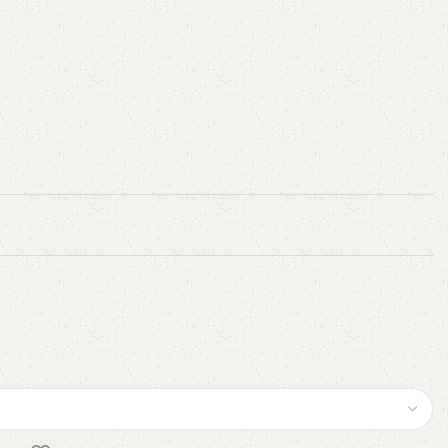
AVX
CC
PK
Z
TB