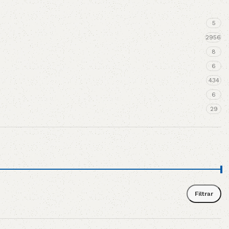
5
2956
8
6
434
6
29
Filtrar