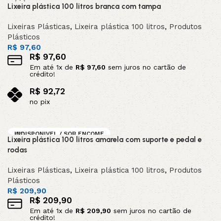
Lixeira plástica 100 litros branca com tampa
Lixeiras Plásticas
,
Lixeira plástica 100 litros
,
Produtos
Plásticos
R$
97,60
R$
97,60
Em até
1
x de
R$
97,60
sem juros no cartão de
crédito!
R$
92,72
no pix
Adicionar ao carrinho
INDISPONIVEL / SOB ENCOME
Lixeira plástica 100 litros amarela com suporte e pedal e
NDA
rodas
Lixeiras Plásticas
,
Lixeira plástica 100 litros
,
Produtos
Plásticos
R$
209,90
R$
209,90
Em até
1
x de
R$
209,90
sem juros no cartão de
crédito!