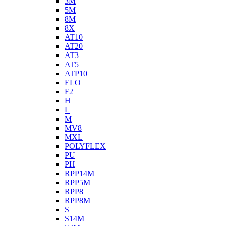
3M
5M
8M
8X
AT10
AT20
AT3
AT5
ATP10
ELO
F2
H
L
M
MV8
MXL
POLYFLEX
PU
PH
RPP14M
RPP5M
RPP8
RPP8M
S
S14M