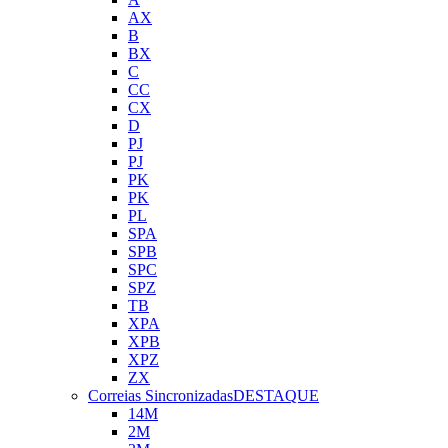
AX
B
BX
C
CC
CX
D
PJ
PJ
PK
PK
PL
SPA
SPB
SPC
SPZ
TB
XPA
XPB
XPZ
ZX
Correias Sincronizadas
DESTAQUE
14M
2M