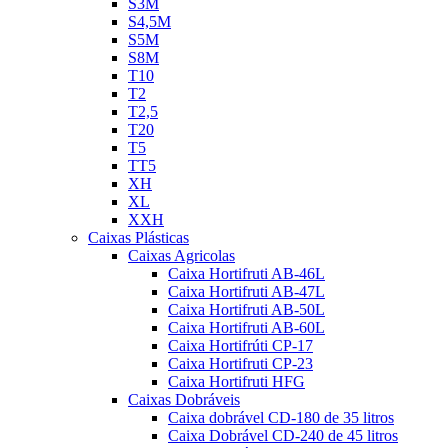
S3M
S4,5M
S5M
S8M
T10
T2
T2,5
T20
T5
TT5
XH
XL
XXH
Caixas Plásticas
Caixas Agricolas
Caixa Hortifruti AB-46L
Caixa Hortifruti AB-47L
Caixa Hortifruti AB-50L
Caixa Hortifruti AB-60L
Caixa Hortifrúti CP-17
Caixa Hortifruti CP-23
Caixa Hortifruti HFG
Caixas Dobráveis
Caixa dobrável CD-180 de 35 litros
Caixa Dobrável CD-240 de 45 litros