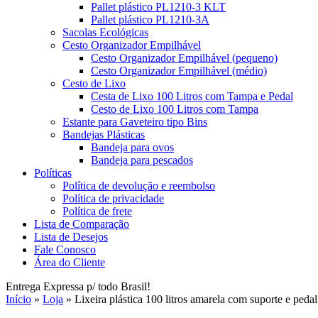
Pallet plástico PL1210-3 KLT
Pallet plástico PL1210-3A
Sacolas Ecológicas
Cesto Organizador Empilhável
Cesto Organizador Empilhável (pequeno)
Cesto Organizador Empilhável (médio)
Cesto de Lixo
Cesta de Lixo 100 Litros com Tampa e Pedal
Cesto de Lixo 100 Litros com Tampa
Estante para Gaveteiro tipo Bins
Bandejas Plásticas
Bandeja para ovos
Bandeja para pescados
Políticas
Política de devolução e reembolso
Política de privacidade
Política de frete
Lista de Comparação
Lista de Desejos
Fale Conosco
Área do Cliente
Entrega Expressa p/ todo Brasil!
Início
»
Loja
»
Lixeira plástica 100 litros amarela com suporte e pedal