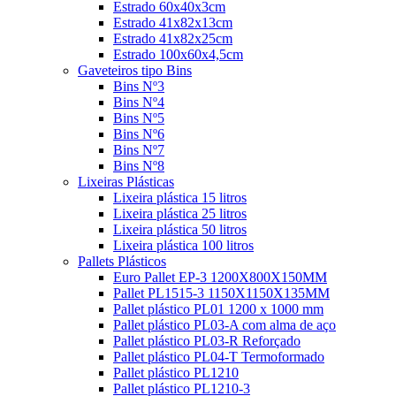
Estrado 60x40x3cm
Estrado 41x82x13cm
Estrado 41x82x25cm
Estrado 100x60x4,5cm
Gaveteiros tipo Bins
Bins Nº3
Bins Nº4
Bins Nº5
Bins Nº6
Bins Nº7
Bins Nº8
Lixeiras Plásticas
Lixeira plástica 15 litros
Lixeira plástica 25 litros
Lixeira plástica 50 litros
Lixeira plástica 100 litros
Pallets Plásticos
Euro Pallet EP-3 1200X800X150MM
Pallet PL1515-3 1150X1150X135MM
Pallet plástico PL01 1200 x 1000 mm
Pallet plástico PL03-A com alma de aço
Pallet plástico PL03-R Reforçado
Pallet plástico PL04-T Termoformado
Pallet plástico PL1210
Pallet plástico PL1210-3