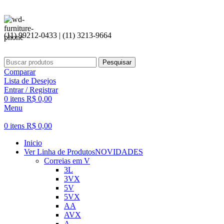
(11) 99212-0433 | (11) 3213-9664
Pesquisar
Comparar
Lista de Desejos
Entrar / Registrar
0
itens
R$
0,00
Menu
0
itens
R$
0,00
Inicio
Ver Linha de Produtos
NOVIDADES
Correias em V
3L
3VX
5V
5VX
AA
AVX
A