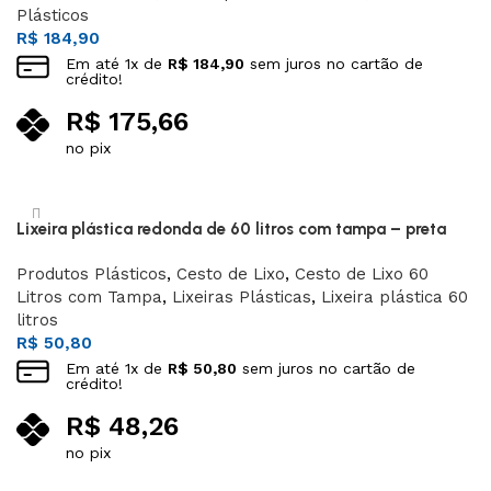
Plásticos
R$
184,90
Em até
1
x de
R$
184,90
sem juros no cartão de
crédito!
R$
175,66
no pix
Leia mais
Lixeira plástica redonda de 60 litros com tampa – preta
Produtos Plásticos
,
Cesto de Lixo
,
Cesto de Lixo 60
Litros com Tampa
,
Lixeiras Plásticas
,
Lixeira plástica 60
litros
R$
50,80
Em até
1
x de
R$
50,80
sem juros no cartão de
crédito!
R$
48,26
no pix
Adicionar ao carrinho