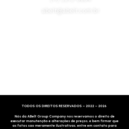
abelt@abelt.com.br
Selos de Segurança
Formas de Envio
Motoboy, Utilitário ou Caminhão!
(Lalamove, Correios ou 400+ Transportadoras)
Entrega para todo Brasil!
Formas de Pagamento
TODOS OS DIREITOS RESERVADOS – 2022 – 2026
Nós da ABelt Group Company nos reservamos o direito de
executar manutenção e alterações de preços, e bem firmar que
as fotos sao meramente ilustrativas, entre em contato para