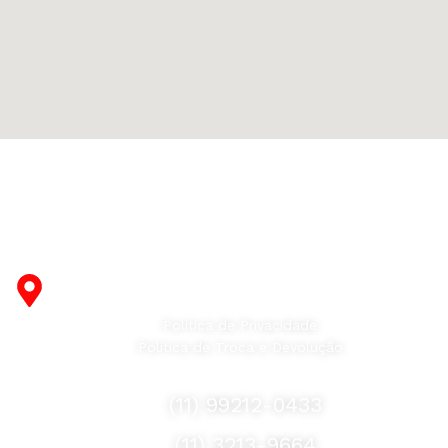
Fabricante de Produtos Plásticos com atendimento em
abrangência nacional!
R. Desembargador Olavo Ferreira Prado, 565 A -
Americanópolis - São Paulo - SP - 04427-000
Política de Privacidade
Política de Troca e Devolução
Fale Conosco
(11) 99212-0433
(11) 3213-9664