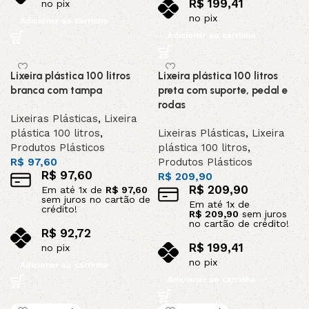
R$
199,41
no pix
no pix
Adicionar ao carrinho
Adicionar ao carrinho
Lixeira plástica 100 litros
Lixeira plástica 100 litros
branca com tampa
preta com suporte, pedal e
rodas
Lixeiras Plásticas
,
Lixeira
plástica 100 litros
,
Lixeiras Plásticas
,
Lixeira
Produtos Plásticos
plástica 100 litros
,
R$
97,60
Produtos Plásticos
R$
97,60
R$
209,90
R$
209,90
Em até
1
x de
R$
97,60
sem juros no cartão de
Em até
1
x de
crédito!
R$
209,90
sem juros
no cartão de crédito!
R$
92,72
R$
199,41
no pix
no pix
Adicionar ao carrinho
Adicionar ao carrinho