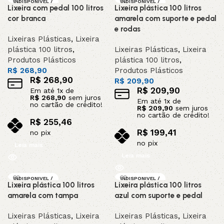
INDISPONIVEL /
INDISPONIVEL /
Lixeira com pedal 100 litros
Lixeira plástica 100 litros
SOB ENCOMEND
SOB ENCOMEND
A
A
cor branca
amarela com suporte e pedal
e rodas
Lixeiras Plásticas
,
Lixeira
plástica 100 litros
,
Lixeiras Plásticas
,
Lixeira
Produtos Plásticos
plástica 100 litros
,
R$
268,90
Produtos Plásticos
R$
268,90
R$
209,90
R$
209,90
Em até
1
x de
R$
268,90
sem juros
Em até
1
x de
no cartão de crédito!
R$
209,90
sem juros
no cartão de crédito!
R$
255,46
R$
199,41
no pix
no pix
Leia mais
Leia mais
INDISPONIVEL /
INDISPONIVEL /
Lixeira plástica 100 litros
Lixeira plástica 100 litros
SOB ENCOMEND
SOB ENCOMEND
A
A
amarela com tampa
azul com suporte e pedal
Lixeiras Plásticas
,
Lixeira
Lixeiras Plásticas
,
Lixeira