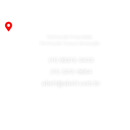
long period of use of the furniture, as well as safety.
Fabricante de Produtos Plásticos com atendimento em
abrangência nacional!
R. Desembargador Olavo Ferreira Prado, 565 A -
Americanópolis - São Paulo - SP - 04427-000
Política de Privacidade
Política de Troca e Devolução
Fale Conosco
(11) 99212-0433
(11) 3213-9664
abelt@abelt.com.br
Selos de Segurança
Formas de Envio
Motoboy, Utilitário ou Caminhão!