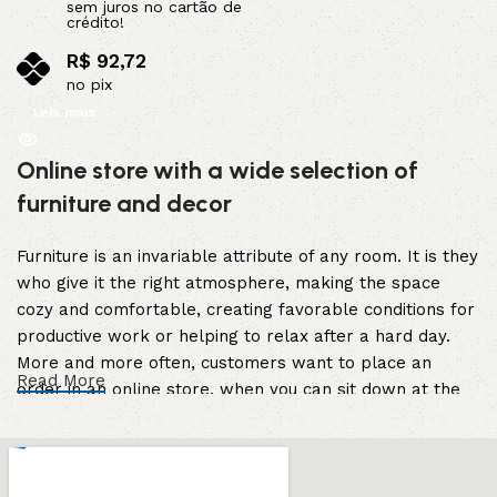
sem juros no cartão de
crédito!
R$
92,72
no pix
Leia mais
Online store with a wide selection of
furniture and decor
Furniture is an invariable attribute of any room. It is they
who give it the right atmosphere, making the space
cozy and comfortable, creating favorable conditions for
productive work or helping to relax after a hard day.
More and more often, customers want to place an
Read More
order in an online store, when you can sit down at the
computer in your free time, arrange the furniture in the
photo and calmly buy the furniture you like. The online
store has a large catalog of furniture: both home and
office furniture are available.