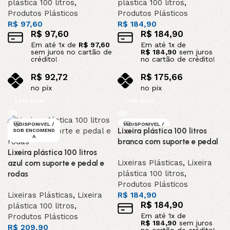
plástica 100 litros
,
plástica 100 litros
,
Produtos Plásticos
Produtos Plásticos
R$
97,60
R$
184,90
R$
97,60
R$
184,90
Em até
1
x de
R$
97,60
Em até
1
x de
sem juros no cartão de
R$
184,90
sem juros
crédito!
no cartão de crédito!
R$
92,72
R$
175,66
no pix
no pix
Leia mais
Leia mais
INDISPONIVEL /
INDISPONIVEL /
Lixeira plástica 100 litros
SOB ENCOMEND
SOB ENCOMEND
A
A
branca com suporte e pedal
Lixeira plástica 100 litros
Lixeiras Plásticas
,
Lixeira
azul com suporte e pedal e
plástica 100 litros
,
rodas
Produtos Plásticos
Lixeiras Plásticas
,
Lixeira
R$
184,90
R$
184,90
plástica 100 litros
,
Em até
1
x de
Produtos Plásticos
R$
184,90
sem juros
R$
209,90