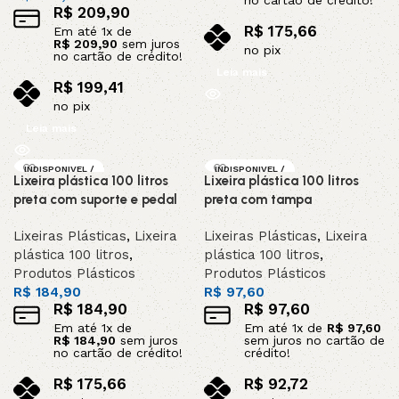
no cartão de crédito!
R$
209,90
R$
175,66
Em até
1
x de
R$
209,90
sem juros
no pix
no cartão de crédito!
Leia mais
R$
199,41
no pix
Leia mais
INDISPONIVEL /
INDISPONIVEL /
Lixeira plástica 100 litros
Lixeira plástica 100 litros
SOB ENCOMEND
SOB ENCOMEND
A
A
preta com suporte e pedal
preta com tampa
Lixeiras Plásticas
,
Lixeira
Lixeiras Plásticas
,
Lixeira
plástica 100 litros
,
plástica 100 litros
,
Produtos Plásticos
Produtos Plásticos
R$
184,90
R$
97,60
R$
184,90
R$
97,60
Em até
1
x de
Em até
1
x de
R$
97,60
R$
184,90
sem juros
sem juros no cartão de
no cartão de crédito!
crédito!
R$
175,66
R$
92,72