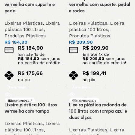
A
A
vermelha com suporte e
vermelha com suporte, pedal
pedal
e rodas
Lixeiras Plásticas
,
Lixeira
Lixeiras Plásticas
,
Lixeira
plástica 100 litros
,
plástica 100 litros
,
Produtos Plásticos
Produtos Plásticos
R$
184,90
R$
209,90
R$
184,90
R$
209,90
Em até
1
x de
Em até
1
x de
R$
184,90
sem juros
R$
209,90
sem juros
no cartão de crédito!
no cartão de crédito!
R$
175,66
R$
199,41
no pix
no pix
Leia mais
Leia mais
INDISPONIVEL /
INDISPONIVEL /
Lixeira plástica 100 litros
Lixeira plástica redonda de
SOB ENCOMEND
SOB ENCOMEND
A
A
vermelha com tampa
100 litros com tampa azul e
duas alças
Lixeiras Plásticas
,
Lixeira
plástica 100 litros
,
Lixeiras Plásticas
,
Lixeira