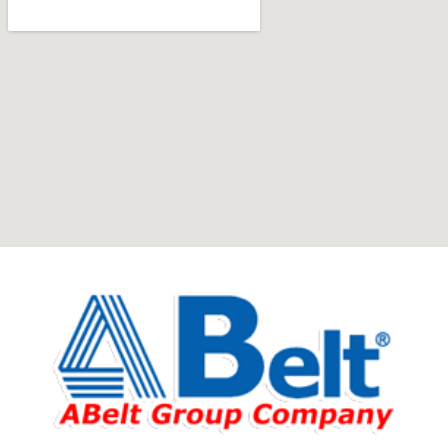
Furniture production is a modern form of
art
Furniture manufacturers, as well as manufacturers of
other home goods, are full of amazing offers: we often
come across both standard mass-produced products
and unique creations - furniture from professional
craftsmen, which will be appreciated by true
connoisseurs of beauty. We have selected for you the
best models from modern craftsmen who managed to
ingeniously combine elegance, quality and practicality in
each product unit. Our assortment includes products
from proven companies. Who for many years of
continuous joint work did not give reason to doubt their
reliability and honesty. All of them guarantee the high
quality of their products, excellent operational
characteristics, attractive appearance of the products, a