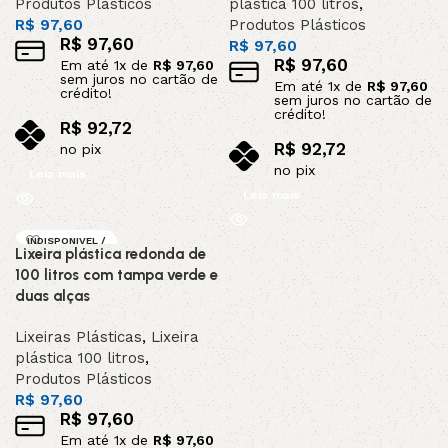
Produtos Plásticos
plástica 100 litros
,
R$
97,60
Produtos Plásticos
R$
97,60
R$
97,60
R$
97,60
Em até
1
x de
R$
97,60
sem juros no cartão de
Em até
1
x de
R$
97,60
crédito!
sem juros no cartão de
crédito!
R$
92,72
R$
92,72
no pix
no pix
Leia mais
Leia mais
INDISPONIVEL /
Lixeira plástica redonda de
SOB ENCOMEND
A
100 litros com tampa verde e
duas alças
Lixeiras Plásticas
,
Lixeira
plástica 100 litros
,
Produtos Plásticos
R$
97,60
R$
97,60
Em até
1
x de
R$
97,60