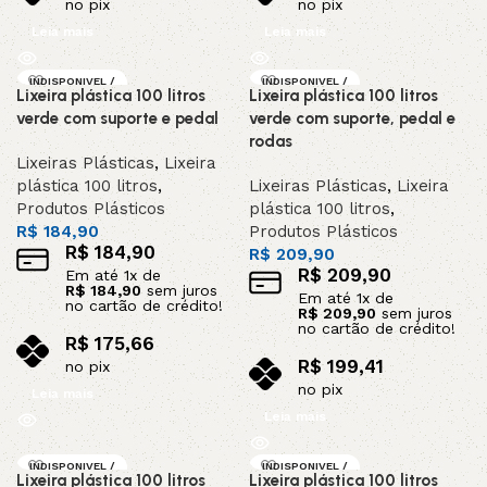
no pix
no pix
Leia mais
Leia mais
INDISPONIVEL /
INDISPONIVEL /
Lixeira plástica 100 litros
Lixeira plástica 100 litros
SOB ENCOMEND
SOB ENCOMEND
A
A
verde com suporte e pedal
verde com suporte, pedal e
rodas
Lixeiras Plásticas
,
Lixeira
plástica 100 litros
,
Lixeiras Plásticas
,
Lixeira
Produtos Plásticos
plástica 100 litros
,
R$
184,90
Produtos Plásticos
R$
184,90
R$
209,90
R$
209,90
Em até
1
x de
R$
184,90
sem juros
Em até
1
x de
no cartão de crédito!
R$
209,90
sem juros
no cartão de crédito!
R$
175,66
R$
199,41
no pix
no pix
Leia mais
Leia mais
INDISPONIVEL /
INDISPONIVEL /
Lixeira plástica 100 litros
Lixeira plástica 100 litros
SOB ENCOMEND
SOB ENCOMEND