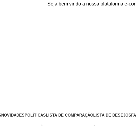
Seja bem vindo a nossa plataforma e-commerce!
S
NOVIDADES
POLÍTICAS
LISTA DE COMPARAÇÃO
LISTA DE DESEJOS
F
Entrega Expressa p/ todo Brasil!