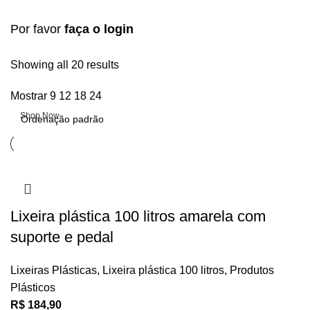
Por favor
faça o login
Upholstered chair
Showing all 20 results
Mostrar
9
12
18
24
Discount 10%
Shop Now
Lixeira plástica 100 litros amarela com
suporte e pedal
Lixeiras Plásticas
,
Lixeira plástica 100 litros
,
Produtos
Plásticos
R$
184,90