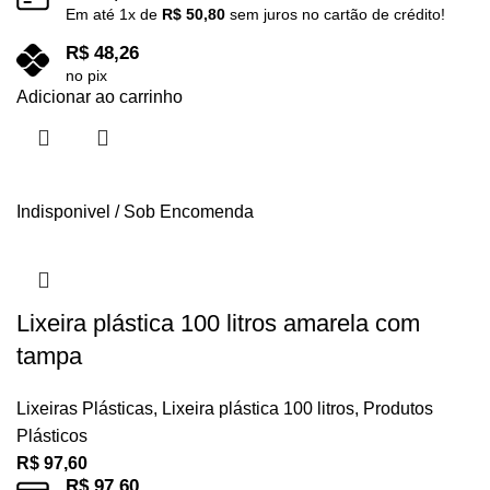
Em até
1
x de
R$
50,80
sem juros no cartão de crédito!
R$
48,26
no pix
Adicionar ao carrinho
Indisponivel / Sob Encomenda
Lixeira plástica 100 litros amarela com
tampa
Lixeiras Plásticas
,
Lixeira plástica 100 litros
,
Produtos
Plásticos
R$
97,60
R$
97,60