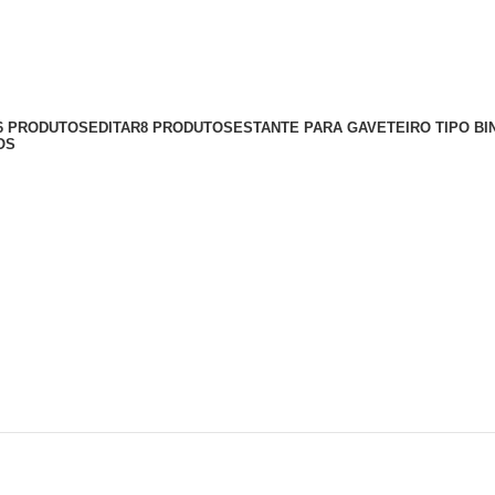
56 PRODUTOS
EDITAR
8 PRODUTOS
ESTANTE PARA GAVETEIRO TIPO BI
OS