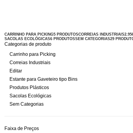
lixeira com tampa plastico
Categorias
CARRINHO PARA PICKING
5 PRODUTOS
CORREIAS INDUSTRIAIS
2.9
SACOLAS ECOLÓGICAS
6 PRODUTOS
SEM CATEGORIAS
29 PRODUT
Categorias de produto
Carrinho para Picking
Correias Industriais
Editar
Estante para Gaveteiro tipo Bins
Produtos Plásticos
Sacolas Ecológicas
Sem Categorias
Faixa de Preços