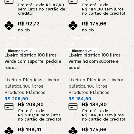
Em até
1
x de
R$
97,60
Em até
1
x de
sem juros no cartão de
R$
184,90
sem juros
crédito!
no cartão de crédito!
R$
92,72
R$
175,66
no pix
no pix
Leia mais
Leia mais
INDISPONIVEL /
INDISPONIVEL /
Lixeira plástica 100 litros
Lixeira plástica 100 litros
SOB ENCOMEND
SOB ENCOMEND
A
A
verde com suporte, pedal e
vermelha com suporte e
rodas
pedal
Lixeiras Plásticas
,
Lixeira
Lixeiras Plásticas
,
Lixeira
plástica 100 litros
,
plástica 100 litros
,
Produtos Plásticos
Produtos Plásticos
R$
209,90
R$
184,90
R$
209,90
R$
184,90
Em até
1
x de
Em até
1
x de
R$
209,90
sem juros
R$
184,90
sem juros
no cartão de crédito!
no cartão de crédito!
R$
199,41
R$
175,66