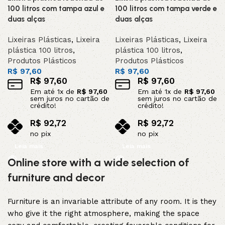
A
A
100 litros com tampa azul e
100 litros com tampa verde e
duas alças
duas alças
Lixeiras Plásticas
,
Lixeira
Lixeiras Plásticas
,
Lixeira
plástica 100 litros
,
plástica 100 litros
,
Produtos Plásticos
Produtos Plásticos
R$
97,60
R$
97,60
R$
97,60
R$
97,60
Em até
1
x de
R$
97,60
Em até
1
x de
R$
97,60
sem juros no cartão de
sem juros no cartão de
crédito!
crédito!
R$
92,72
R$
92,72
no pix
no pix
Leia mais
Leia mais
Online store with a wide selection of
furniture and decor
Furniture is an invariable attribute of any room. It is they
who give it the right atmosphere, making the space