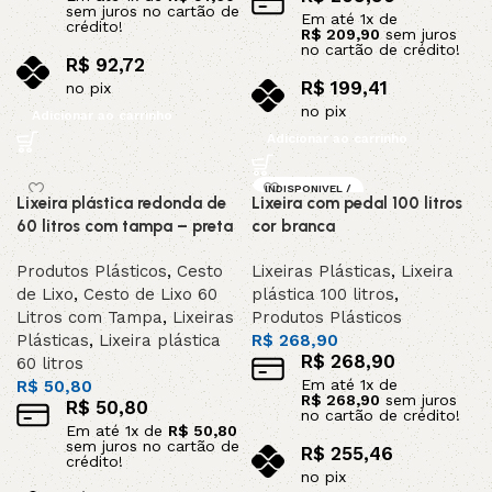
sem juros no cartão de
Em até
1
x de
crédito!
R$
209,90
sem juros
no cartão de crédito!
R$
92,72
R$
199,41
no pix
no pix
Adicionar ao carrinho
Adicionar ao carrinho
INDISPONIVEL /
Lixeira plástica redonda de
Lixeira com pedal 100 litros
SOB ENCOMEND
A
60 litros com tampa – preta
cor branca
Produtos Plásticos
,
Cesto
Lixeiras Plásticas
,
Lixeira
de Lixo
,
Cesto de Lixo 60
plástica 100 litros
,
Litros com Tampa
,
Lixeiras
Produtos Plásticos
Plásticas
,
Lixeira plástica
R$
268,90
R$
268,90
60 litros
Em até
1
x de
R$
50,80
R$
268,90
sem juros
R$
50,80
no cartão de crédito!
Em até
1
x de
R$
50,80
sem juros no cartão de
R$
255,46
crédito!
no pix