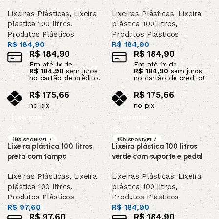
Lixeiras Plásticas
,
Lixeira
Lixeiras Plásticas
,
Lixeira
plástica 100 litros
,
plástica 100 litros
,
Produtos Plásticos
Produtos Plásticos
R$
184,90
R$
184,90
R$
184,90
R$
184,90
Em até
1
x de
Em até
1
x de
R$
184,90
sem juros
R$
184,90
sem juros
no cartão de crédito!
no cartão de crédito!
R$
175,66
R$
175,66
no pix
no pix
Leia mais
Leia mais
INDISPONIVEL /
INDISPONIVEL /
Lixeira plástica 100 litros
Lixeira plástica 100 litros
SOB ENCOMEND
SOB ENCOMEND
A
A
preta com tampa
verde com suporte e pedal
Lixeiras Plásticas
,
Lixeira
Lixeiras Plásticas
,
Lixeira
plástica 100 litros
,
plástica 100 litros
,
Produtos Plásticos
Produtos Plásticos
R$
97,60
R$
184,90
R$
97,60
R$
184,90