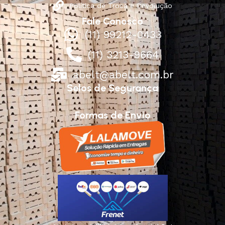
Política de Troca e Devolução
Fale Conosco
(11) 99212-0433
(11) 3213-9664
abelt@abelt.com.br
Selos de Segurança
Formas de Envio