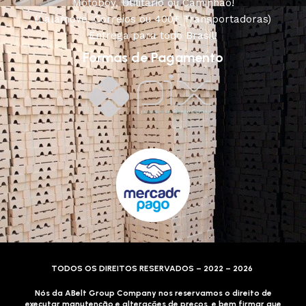
Motoboy, Utilitário ou Caminhão!
(Lalamove, Correios ou 400+ Transportadoras)
Entrega para todo Brasil!
Formas de Pagamento
TODOS OS DIREITOS RESERVADOS – 2022 – 2026
Nós da ABelt Group Company nos reservamos o direito de
executar manutenção e alterações de preços, e bem firmar que