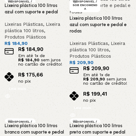
INDISPONIVEL /
INDISPONIVEL /
Lixeira plástica 100 litros
SOB ENCOMEND
SOB ENCOMEND
A
A
azul com suporte e pedal
Lixeira plástica 100 litros
Lixeiras Plásticas
,
Lixeira
azul com suporte e pedal e
plástica 100 litros
,
rodas
Produtos Plásticos
R$
184,90
Lixeiras Plásticas
,
Lixeira
R$
184,90
plástica 100 litros
,
Em até
1
x de
Produtos Plásticos
R$
184,90
sem juros
R$
209,90
no cartão de crédito!
R$
209,90
R$
175,66
Em até
1
x de
R$
209,90
sem juros
no pix
no cartão de crédito!
Leia mais
R$
199,41
no pix
Leia mais
INDISPONIVEL /
INDISPONIVEL /
Lixeira plástica 100 litros
Lixeira plástica 100 litros
SOB ENCOMEND
SOB ENCOMEND
A
A
branca com suporte e pedal
preta com suporte e pedal