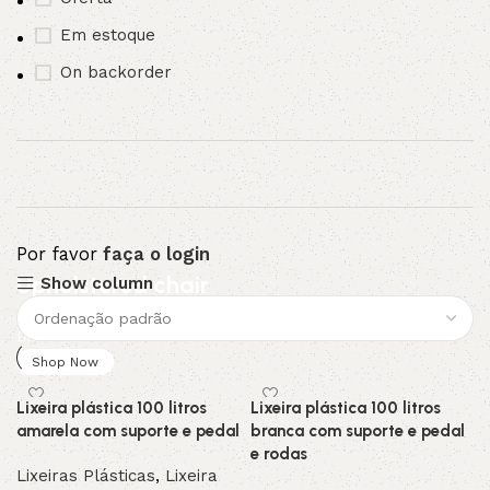
Em estoque
On backorder
Por favor
faça o login
Upholstered chair
Show column
Discount 10%
Shop Now
Lixeira plástica 100 litros
Lixeira plástica 100 litros
amarela com suporte e pedal
branca com suporte e pedal
e rodas
Lixeiras Plásticas
,
Lixeira