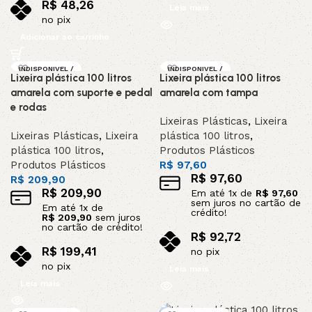
R$
48,26
Leia mais
no pix
Adicionar ao carrinho
INDISPONIVEL /
INDISPONIVEL /
Lixeira plástica 100 litros
Lixeira plástica 100 litros
SOB ENCOMEND
SOB ENCOMEND
A
A
amarela com suporte e pedal
amarela com tampa
e rodas
Lixeiras Plásticas
,
Lixeira
Lixeiras Plásticas
,
Lixeira
plástica 100 litros
,
plástica 100 litros
,
Produtos Plásticos
Produtos Plásticos
R$
97,60
R$
97,60
R$
209,90
R$
209,90
Em até
1
x de
R$
97,60
sem juros no cartão de
Em até
1
x de
crédito!
R$
209,90
sem juros
no cartão de crédito!
R$
92,72
R$
199,41
no pix
no pix
Leia mais
Leia mais