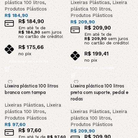
plástica 100 litros
,
Lixeiras Plásticas
,
Lixeira
Produtos Plásticos
plástica 100 litros
,
R$
184,90
Produtos Plásticos
R$
184,90
R$
209,90
R$
209,90
Em até
1
x de
R$
184,90
sem juros
Em até
1
x de
no cartão de crédito!
R$
209,90
sem juros
no cartão de crédito!
R$
175,66
R$
199,41
no pix
no pix
Adicionar ao carrinho
Adicionar ao carrinho
Lixeira plástica 100 litros
Lixeira plástica 100 litros
branca com tampa
preta com suporte, pedal e
rodas
Lixeiras Plásticas
,
Lixeira
plástica 100 litros
,
Lixeiras Plásticas
,
Lixeira
Produtos Plásticos
plástica 100 litros
,
R$
97,60
Produtos Plásticos
R$
97,60
R$
209,90
R$
209,90
Em até
1
x de
R$
97,60