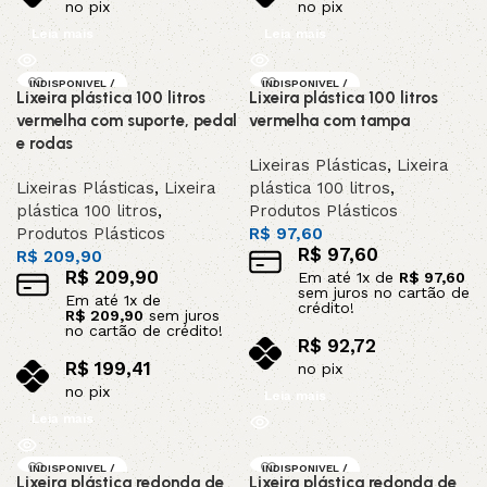
no pix
no pix
Leia mais
Leia mais
INDISPONIVEL /
INDISPONIVEL /
Lixeira plástica 100 litros
Lixeira plástica 100 litros
SOB ENCOMEND
SOB ENCOMEND
A
A
vermelha com suporte, pedal
vermelha com tampa
e rodas
Lixeiras Plásticas
,
Lixeira
Lixeiras Plásticas
,
Lixeira
plástica 100 litros
,
plástica 100 litros
,
Produtos Plásticos
Produtos Plásticos
R$
97,60
R$
97,60
R$
209,90
R$
209,90
Em até
1
x de
R$
97,60
sem juros no cartão de
Em até
1
x de
crédito!
R$
209,90
sem juros
no cartão de crédito!
R$
92,72
R$
199,41
no pix
no pix
Leia mais
Leia mais
INDISPONIVEL /
INDISPONIVEL /
Lixeira plástica redonda de
Lixeira plástica redonda de
SOB ENCOMEND
SOB ENCOMEND