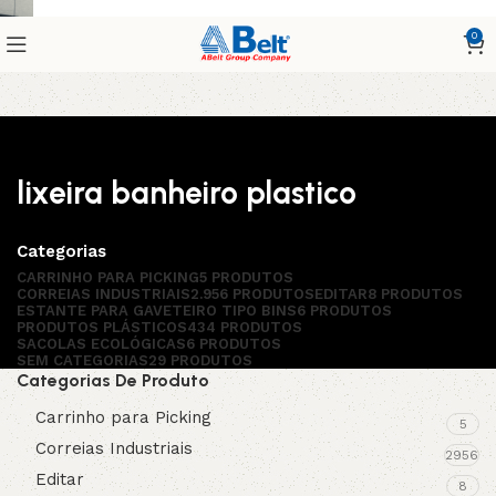
0
lixeira banheiro plastico
Categorias
CARRINHO PARA PICKING
5 PRODUTOS
CORREIAS INDUSTRIAIS
2.956 PRODUTOS
EDITAR
8 PRODUTOS
ESTANTE PARA GAVETEIRO TIPO BINS
6 PRODUTOS
PRODUTOS PLÁSTICOS
434 PRODUTOS
SACOLAS ECOLÓGICAS
6 PRODUTOS
SEM CATEGORIAS
29 PRODUTOS
Categorias De Produto
Carrinho para Picking
5
Correias Industriais
2956
Editar
8