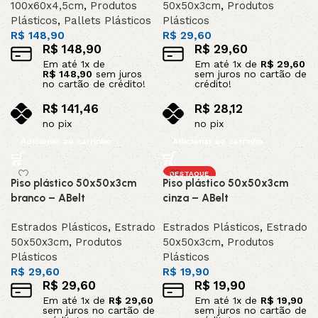
100x60x4,5cm
,
Produtos
50x50x3cm
,
Produtos
Plásticos
,
Pallets Plásticos
Plásticos
R$
148,90
R$
29,60
R$
148,90
R$
29,60
Em até
1
x de
Em até
1
x de
R$
29,60
R$
148,90
sem juros
sem juros no cartão de
no cartão de crédito!
crédito!
R$
141,46
R$
28,12
no pix
no pix
Adicionar ao carrinho
Adicionar ao carrinho
DESTAQUE
Piso plástico 50x50x3cm
Piso plástico 50x50x3cm
branco – ABelt
cinza – ABelt
Estrados Plásticos
,
Estrado
Estrados Plásticos
,
Estrado
50x50x3cm
,
Produtos
50x50x3cm
,
Produtos
Plásticos
Plásticos
R$
29,60
R$
19,90
R$
29,60
R$
19,90
Em até
1
x de
R$
29,60
Em até
1
x de
R$
19,90
sem juros no cartão de
sem juros no cartão de