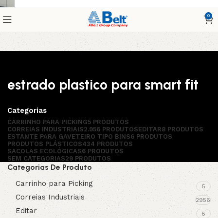
0
estrado plastico para smart fit
Categorias
CARRINHO PARA PICKING
5 PRODUTOS
CORREIAS INDUSTRIAIS
2.956 PRODUTOS
EDITAR
8 PRODUTOS
ESTANTE PARA GAVETEIRO TIPO BINS
6 PRODUTOS
PRODUTOS PLÁSTICOS
434 PRODUTOS
SACOLAS ECOLÓGICAS
6 PRODUTOS
SEM CATEGORIAS
29 PRODUTOS
Categorias De Produto
Carrinho para Picking
5
Correias Industriais
2956
Editar
8