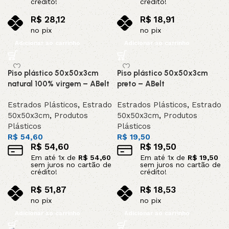
crédito!
crédito!
R$
28,12
R$
18,91
no pix
no pix
Adicionar ao carrinho
Adicionar ao carrinho
Piso plástico 50x50x3cm
Piso plástico 50x50x3cm
natural 100% virgem – ABelt
preto – ABelt
Estrados Plásticos
,
Estrado
Estrados Plásticos
,
Estrado
50x50x3cm
,
Produtos
50x50x3cm
,
Produtos
Plásticos
Plásticos
R$
54,60
R$
19,50
R$
54,60
R$
19,50
Em até
1
x de
R$
54,60
Em até
1
x de
R$
19,50
sem juros no cartão de
sem juros no cartão de
crédito!
crédito!
R$
51,87
R$
18,53
no pix
no pix
Adicionar ao carrinho
Adicionar ao carrinho