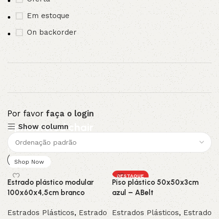
Em estoque
On backorder
Por favor
faça o login
Upholstered chair
Show column
Discount 10%
Shop Now
DESTAQUE
Estrado plástico modular
Piso plástico 50x50x3cm
100x60x4,5cm branco
azul – ABelt
Estrados Plásticos
,
Estrado
Estrados Plásticos
,
Estrado