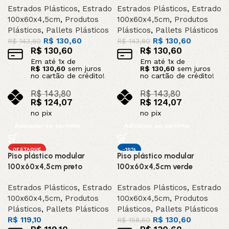
Estrados Plásticos
,
Estrado
Estrados Plásticos
,
Estrado
100x60x4,5cm
,
Produtos
100x60x4,5cm
,
Produtos
Plásticos
,
Pallets Plásticos
Plásticos
,
Pallets Plásticos
R$
130,60
R$
130,60
R$
143,80
R$
143,80
R$
130,60
R$
130,60
Em até
1
x de
Em até
1
x de
R$
130,60
sem juros
R$
130,60
sem juros
no cartão de crédito!
no cartão de crédito!
R$
143,80
R$
143,80
R$
124,07
R$
124,07
no pix
no pix
Adicionar ao carrinho
Adicionar ao carrinho
DESTAQUE
-18%
Piso plástico modular
Piso plástico modular
DESTAQUE
100x60x4,5cm preto
100x60x4,5cm verde
Estrados Plásticos
,
Estrado
Estrados Plásticos
,
Estrado
100x60x4,5cm
,
Produtos
100x60x4,5cm
,
Produtos
Plásticos
,
Pallets Plásticos
Plásticos
,
Pallets Plásticos
R$
119,10
R$
130,60
R$
158,60