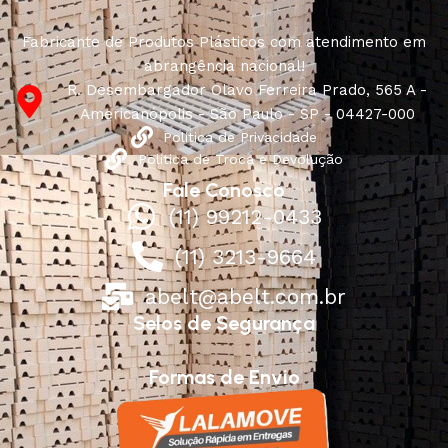
Fabricante de Produtos Plásticos com atendimento em
abrangência nacional!
R. Desembargador Olavo Ferreira Prado, 565 A -
Americanópolis - São Paulo - SP - 04427-000
Política de Privacidade
Política de Troca e Devolução
Fale Conosco
(11) 99212-0433
(11) 3213-9664
abelt@abelt.com.br
Selos de Segurança
Formas de Envio