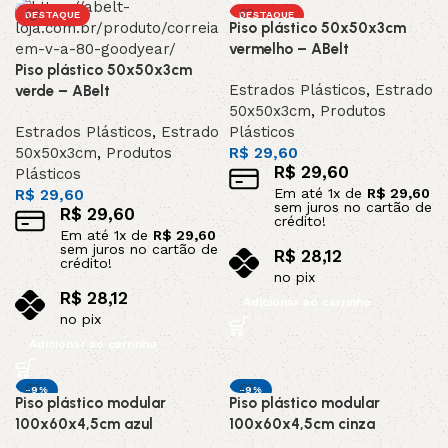
DESTAQUE
DESTAQUE
Piso plástico 50x50x3cm
vermelho – ABelt
Piso plástico 50x50x3cm
Estrados Plásticos
,
Estrado
verde – ABelt
50x50x3cm
,
Produtos
Estrados Plásticos
,
Estrado
Plásticos
50x50x3cm
,
Produtos
R$
29,60
R$
29,60
Plásticos
Em até
1
x de
R$
29,60
R$
29,60
sem juros no cartão de
R$
29,60
crédito!
Em até
1
x de
R$
29,60
sem juros no cartão de
R$
28,12
crédito!
no pix
R$
28,12
Adicionar ao carrinho
no pix
Adicionar ao carrinho
-9%
-9%
Piso plástico modular
Piso plástico modular
DESTAQUE
DESTAQUE
100x60x4,5cm azul
100x60x4,5cm cinza