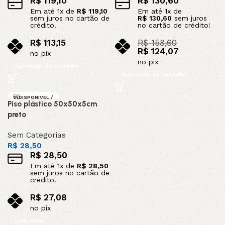
R$
119,10
R$
130,60
Em até
1
x de
R$
119,10
Em até
1
x de
sem juros no cartão de
R$
130,60
sem juros
crédito!
no cartão de crédito!
R$
113,15
R$
158,60
R$
124,07
no pix
no pix
Adicionar ao carrinho
Adicionar ao carrinho
INDISPONIVEL /
Piso plástico 50x50x5cm
SOB ENCOMEND
A
preto
Sem Categorias
R$
28,50
R$
28,50
Em até
1
x de
R$
28,50
sem juros no cartão de
crédito!
R$
27,08
no pix
Leia mais