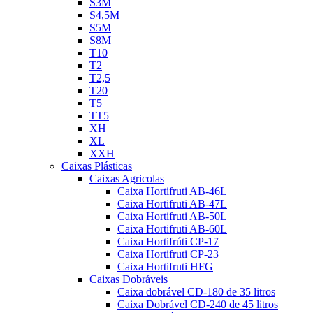
S3M
S4,5M
S5M
S8M
T10
T2
T2,5
T20
T5
TT5
XH
XL
XXH
Caixas Plásticas
Caixas Agricolas
Caixa Hortifruti AB-46L
Caixa Hortifruti AB-47L
Caixa Hortifruti AB-50L
Caixa Hortifruti AB-60L
Caixa Hortifrúti CP-17
Caixa Hortifruti CP-23
Caixa Hortifruti HFG
Caixas Dobráveis
Caixa dobrável CD-180 de 35 litros
Caixa Dobrável CD-240 de 45 litros