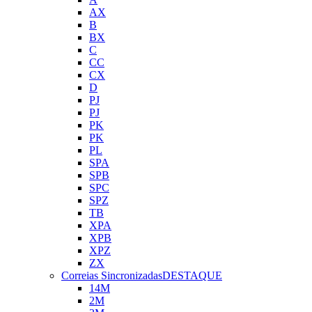
AX
B
BX
C
CC
CX
D
PJ
PJ
PK
PK
PL
SPA
SPB
SPC
SPZ
TB
XPA
XPB
XPZ
ZX
Correias Sincronizadas
DESTAQUE
14M
2M