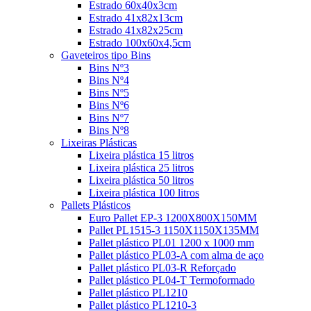
Estrado 60x40x3cm
Estrado 41x82x13cm
Estrado 41x82x25cm
Estrado 100x60x4,5cm
Gaveteiros tipo Bins
Bins Nº3
Bins Nº4
Bins Nº5
Bins Nº6
Bins Nº7
Bins Nº8
Lixeiras Plásticas
Lixeira plástica 15 litros
Lixeira plástica 25 litros
Lixeira plástica 50 litros
Lixeira plástica 100 litros
Pallets Plásticos
Euro Pallet EP-3 1200X800X150MM
Pallet PL1515-3 1150X1150X135MM
Pallet plástico PL01 1200 x 1000 mm
Pallet plástico PL03-A com alma de aço
Pallet plástico PL03-R Reforçado
Pallet plástico PL04-T Termoformado
Pallet plástico PL1210
Pallet plástico PL1210-3