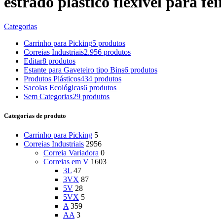
estrado plastico flexivel para fei
Categorias
Carrinho para Picking
5 produtos
Correias Industriais
2.956 produtos
Editar
8 produtos
Estante para Gaveteiro tipo Bins
6 produtos
Produtos Plásticos
434 produtos
Sacolas Ecológicas
6 produtos
Sem Categorias
29 produtos
Categorias de produto
Carrinho para Picking
5
Correias Industriais
2956
Correia Variadora
0
Correias em V
1603
3L
47
3VX
87
5V
28
5VX
5
A
359
AA
3