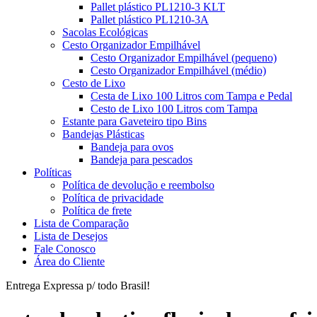
Pallet plástico PL1210-3 KLT
Pallet plástico PL1210-3A
Sacolas Ecológicas
Cesto Organizador Empilhável
Cesto Organizador Empilhável (pequeno)
Cesto Organizador Empilhável (médio)
Cesto de Lixo
Cesta de Lixo 100 Litros com Tampa e Pedal
Cesto de Lixo 100 Litros com Tampa
Estante para Gaveteiro tipo Bins
Bandejas Plásticas
Bandeja para ovos
Bandeja para pescados
Políticas
Política de devolução e reembolso
Política de privacidade
Política de frete
Lista de Comparação
Lista de Desejos
Fale Conosco
Área do Cliente
Entrega Expressa p/ todo Brasil!