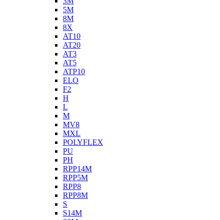
3M
5M
8M
8X
AT10
AT20
AT3
AT5
ATP10
ELO
F2
H
L
M
MV8
MXL
POLYFLEX
PU
PH
RPP14M
RPP5M
RPP8
RPP8M
S
S14M