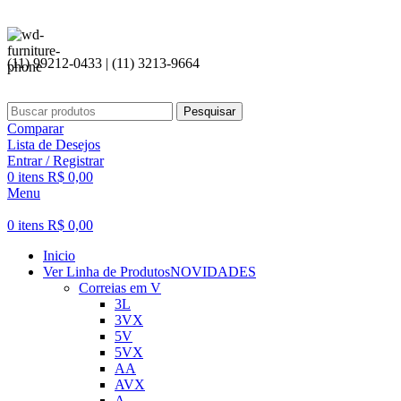
(11) 99212-0433 | (11) 3213-9664
Pesquisar
Comparar
Lista de Desejos
Entrar / Registrar
0
itens
R$
0,00
Menu
0
itens
R$
0,00
Inicio
Ver Linha de Produtos
NOVIDADES
Correias em V
3L
3VX
5V
5VX
AA
AVX
A