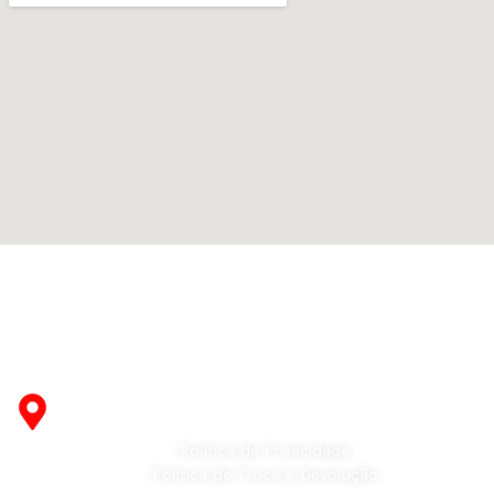
Fabricante de Produtos Plásticos com atendimento em
abrangência nacional!
R. Desembargador Olavo Ferreira Prado, 565 A -
Americanópolis - São Paulo - SP - 04427-000
Política de Privacidade
Política de Troca e Devolução