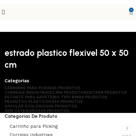
0
estrado plastico flexivel 50 x 50
cm
Categorias
CARRINHO PARA PICKING
5 PRODUTOS
CORREIAS INDUSTRIAIS
2.956 PRODUTOS
EDITAR
8 PRODUTOS
ESTANTE PARA GAVETEIRO TIPO BINS
6 PRODUTOS
PRODUTOS PLÁSTICOS
434 PRODUTOS
SACOLAS ECOLÓGICAS
6 PRODUTOS
SEM CATEGORIAS
29 PRODUTOS
Categorias De Produto
Carrinho para Picking
5
Correias Industriais