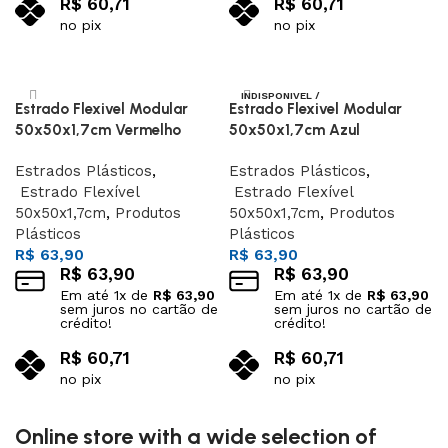
R$
60,71
R$
60,71
no pix
no pix
Adicionar ao carrinho
Adicionar ao carrinho
INDISPONIVEL /
Estrado Flexivel Modular
Estrado Flexivel Modular
SOB ENCOMEND
A
50x50x1,7cm Vermelho
50x50x1,7cm Azul
Estrados Plásticos
,
Estrados Plásticos
,
Estrado Flexível
Estrado Flexível
50x50x1,7cm
,
Produtos
50x50x1,7cm
,
Produtos
Plásticos
Plásticos
R$
63,90
R$
63,90
R$
63,90
R$
63,90
Em até
1
x de
R$
63,90
Em até
1
x de
R$
63,90
sem juros no cartão de
sem juros no cartão de
crédito!
crédito!
R$
60,71
R$
60,71
no pix
no pix
Adicionar ao carrinho
Leia mais
Online store with a wide selection of