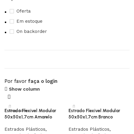
Oferta
Em estoque
On backorder
Por favor
faça o login
Upholstered chair
Show column
Discount 10%
Estrado Flexivel Modular
Estrado Flexivel Modular
Shop Now
50x50x1,7cm Amarelo
50x50x1,7cm Branco
Estrados Plásticos
,
Estrados Plásticos
,