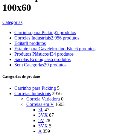
100x60
Categorias
Carrinho para Picking
5 produtos
Correias Industriais
2.956 produtos
Editar
8 produtos
Estante para Gaveteiro tipo Bins
6 produtos
Produtos Plásticos
434 produtos
Sacolas Ecológicas
6 produtos
Sem Categorias
29 produtos
Categorias de produto
Carrinho para Picking
5
Correias Industriais
2956
Correia Variadora
0
Correias em V
1603
3L
47
3VX
87
5V
28
5VX
5
A
359