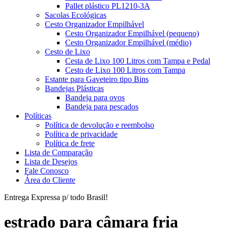
Pallet plástico PL1210-3A
Sacolas Ecológicas
Cesto Organizador Empilhável
Cesto Organizador Empilhável (pequeno)
Cesto Organizador Empilhável (médio)
Cesto de Lixo
Cesta de Lixo 100 Litros com Tampa e Pedal
Cesto de Lixo 100 Litros com Tampa
Estante para Gaveteiro tipo Bins
Bandejas Plásticas
Bandeja para ovos
Bandeja para pescados
Políticas
Política de devolução e reembolso
Política de privacidade
Política de frete
Lista de Comparação
Lista de Desejos
Fale Conosco
Área do Cliente
Entrega Expressa p/ todo Brasil!
estrado para câmara fria