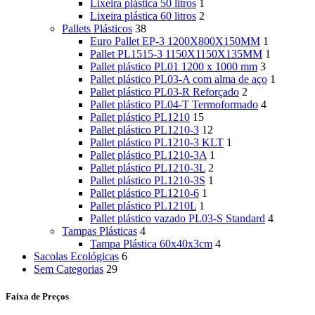
Lixeira plástica 50 litros
1
Lixeira plástica 60 litros
2
Pallets Plásticos
38
Euro Pallet EP-3 1200X800X150MM
1
Pallet PL1515-3 1150X1150X135MM
1
Pallet plástico PL01 1200 x 1000 mm
3
Pallet plástico PL03-A com alma de aço
1
Pallet plástico PL03-R Reforçado
2
Pallet plástico PL04-T Termoformado
4
Pallet plástico PL1210
15
Pallet plástico PL1210-3
12
Pallet plástico PL1210-3 KLT
1
Pallet plástico PL1210-3A
1
Pallet plástico PL1210-3L
2
Pallet plástico PL1210-3S
1
Pallet plástico PL1210-6
1
Pallet plástico PL1210L
1
Pallet plástico vazado PL03-S Standard
4
Tampas Plásticas
4
Tampa Plástica 60x40x3cm
4
Sacolas Ecológicas
6
Sem Categorias
29
Faixa de Preços