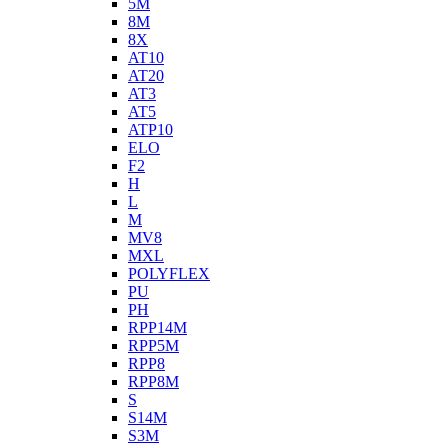
5M
8M
8X
AT10
AT20
AT3
AT5
ATP10
ELO
F2
H
L
M
MV8
MXL
POLYFLEX
PU
PH
RPP14M
RPP5M
RPP8
RPP8M
S
S14M
S3M