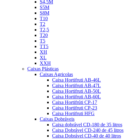
S4,5M
S5M
S8M
T10
T2
T2,5
T20
T5
TT5
XH
XL
XXH
Caixas Plásticas
Caixas Agricolas
Caixa Hortifruti AB-46L
Caixa Hortifruti AB-47L
Caixa Hortifruti AB-50L
Caixa Hortifruti AB-60L
Caixa Hortifrúti CP-17
Caixa Hortifruti CP-23
Caixa Hortifruti HFG
Caixas Dobráveis
Caixa dobrável CD-180 de 35 litros
Caixa Dobrável CD-240 de 45 litros
Caixa Dobrável CD-40 de 40 litros