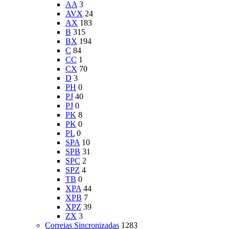
AA
3
AVX
24
AX
183
B
315
BX
194
C
84
CC
1
CX
70
D
3
PH
0
PJ
40
PJ
0
PK
8
PK
0
PL
0
SPA
10
SPB
31
SPC
2
SPZ
4
TB
0
XPA
44
XPB
7
XPZ
39
ZX
3
Correias Sincronizadas
1283