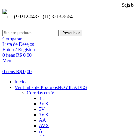
Seja bem vindo a
(11) 99212-0433 | (11) 3213-9664
Pesquisar
Comparar
Lista de Desejos
Entrar / Registrar
0
itens
R$
0,00
Menu
0
itens
R$
0,00
Inicio
Ver Linha de Produtos
NOVIDADES
Correias em V
3L
3VX
5V
5VX
AA
AVX
A