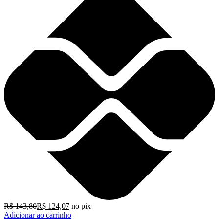
R$
143,80
R$
124,07
no pix
Adicionar ao carrinho