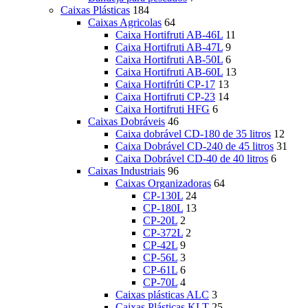
Caixas Plásticas
184
Caixas Agricolas
64
Caixa Hortifruti AB-46L
11
Caixa Hortifruti AB-47L
9
Caixa Hortifruti AB-50L
6
Caixa Hortifruti AB-60L
13
Caixa Hortifrúti CP-17
13
Caixa Hortifruti CP-23
14
Caixa Hortifruti HFG
6
Caixas Dobráveis
46
Caixa dobrável CD-180 de 35 litros
12
Caixa Dobrável CD-240 de 45 litros
31
Caixa Dobrável CD-40 de 40 litros
6
Caixas Industriais
96
Caixas Organizadoras
64
CP-130L
24
CP-180L
13
CP-20L
2
CP-372L
2
CP-42L
9
CP-56L
3
CP-61L
6
CP-70L
4
Caixas plásticas ALC
3
Caixas Plásticas KLT
25