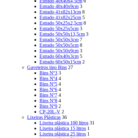
Estrado 40x40x4,5cm
6
Estrado 40x40x9cm
3
Estrado 41x82x13cm
8
Estrado 41x82x25cm
5
Estrado 50x25x2,5cm
8
Estrado 50x25x5cm
3
Estrado 50x50x13,5cm
3
Estrado 50x50x3cm
7
Estrado 50x50x5cm
8
Estrado 50x50x9cm
3
Estrado 60x40x3cm
5
Estrado 60x50x15cm
2
Gaveteiros tipo Bins
27
Bins Nº3
3
Bins Nº4
4
Bins Nº5
4
Bins Nº6
4
Bins Nº7
4
Bins Nº8
4
Bins Nº9
2
CP-20L-V
2
Lixeiras Plásticas
36
Lixeira plástica 100 litros
31
Lixeira plástica 15 litros
1
Lixeira plástica 25 litros
1