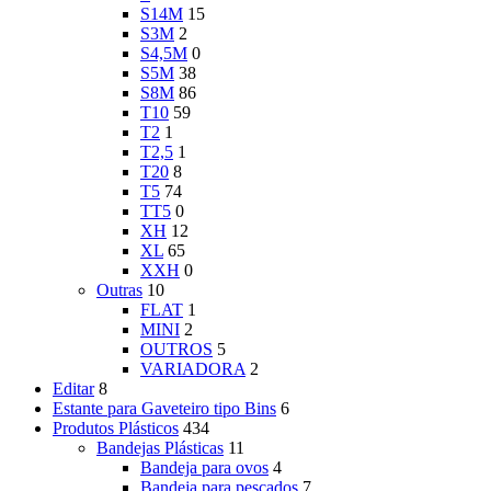
S14M
15
S3M
2
S4,5M
0
S5M
38
S8M
86
T10
59
T2
1
T2,5
1
T20
8
T5
74
TT5
0
XH
12
XL
65
XXH
0
Outras
10
FLAT
1
MINI
2
OUTROS
5
VARIADORA
2
Editar
8
Estante para Gaveteiro tipo Bins
6
Produtos Plásticos
434
Bandejas Plásticas
11
Bandeja para ovos
4
Bandeja para pescados
7