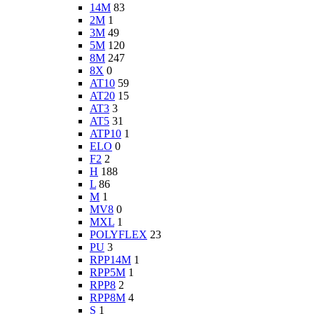
14M
83
2M
1
3M
49
5M
120
8M
247
8X
0
AT10
59
AT20
15
AT3
3
AT5
31
ATP10
1
ELO
0
F2
2
H
188
L
86
M
1
MV8
0
MXL
1
POLYFLEX
23
PU
3
RPP14M
1
RPP5M
1
RPP8
2
RPP8M
4
S
1