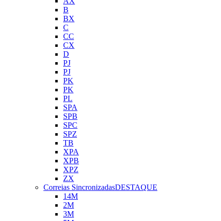
AX
B
BX
C
CC
CX
D
PJ
PJ
PK
PK
PL
SPA
SPB
SPC
SPZ
TB
XPA
XPB
XPZ
ZX
Correias Sincronizadas
DESTAQUE
14M
2M
3M