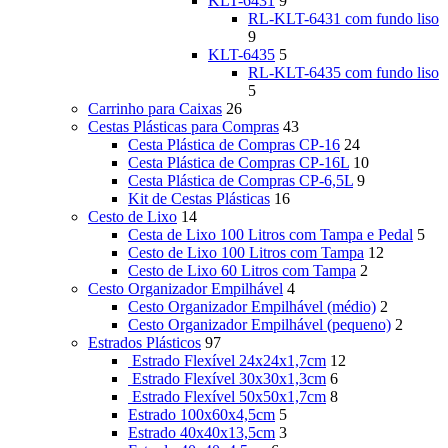
KLT-6431
9
RL-KLT-6431 com fundo liso
9
KLT-6435
5
RL-KLT-6435 com fundo liso
5
Carrinho para Caixas
26
Cestas Plásticas para Compras
43
Cesta Plástica de Compras CP-16
24
Cesta Plástica de Compras CP-16L
10
Cesta Plástica de Compras CP-6,5L
9
Kit de Cestas Plásticas
16
Cesto de Lixo
14
Cesta de Lixo 100 Litros com Tampa e Pedal
5
Cesto de Lixo 100 Litros com Tampa
12
Cesto de Lixo 60 Litros com Tampa
2
Cesto Organizador Empilhável
4
Cesto Organizador Empilhável (médio)
2
Cesto Organizador Empilhável (pequeno)
2
Estrados Plásticos
97
Estrado Flexível 24x24x1,7cm
12
Estrado Flexível 30x30x1,3cm
6
Estrado Flexível 50x50x1,7cm
8
Estrado 100x60x4,5cm
5
Estrado 40x40x13,5cm
3