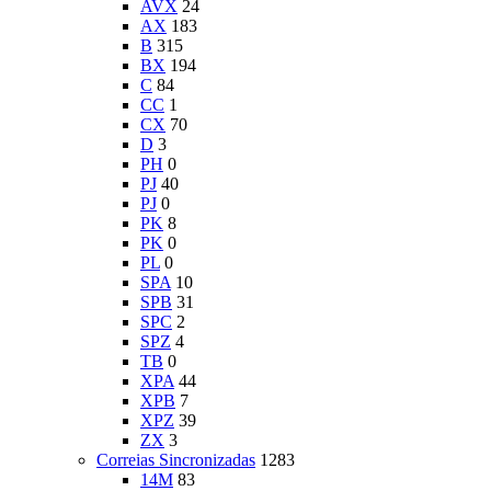
AVX
24
AX
183
B
315
BX
194
C
84
CC
1
CX
70
D
3
PH
0
PJ
40
PJ
0
PK
8
PK
0
PL
0
SPA
10
SPB
31
SPC
2
SPZ
4
TB
0
XPA
44
XPB
7
XPZ
39
ZX
3
Correias Sincronizadas
1283
14M
83