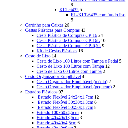
9
KLT-6435
5
RL-KLT-6435 com fundo liso
5
Carrinho para Caixas
26
Cestas Plásticas para Compras
43
Cesta Plástica de Compras CP-16
24
Cesta Plástica de Compras CP-16L
10
Cesta Plástica de Compras CP-6,5L
9
Kit de Cestas Plásticas
16
Cesto de Lixo
14
Cesta de Lixo 100 Litros com Tampa e Pedal
5
Cesto de Lixo 100 Litros com Tampa
12
Cesto de Lixo 60 Litros com Tampa
2
Cesto Organizador Empilhável
4
Cesto Organizador Empilhável (médio)
2
Cesto Organizador Empilhável (pequeno)
2
Estrados Plásticos
97
Estrado Flexível 24x24x1,7cm
12
Estrado Flexível 30x30x1,3cm
6
Estrado Flexível 50x50x1,7cm
8
Estrado 100x60x4,5cm
5
Estrado 40x40x13,5cm
3
Estrado 40x40x4,5cm
6
Estrado 40x40x9cm
3