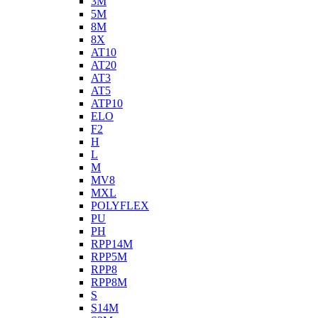
3M
5M
8M
8X
AT10
AT20
AT3
AT5
ATP10
ELO
F2
H
L
M
MV8
MXL
POLYFLEX
PU
PH
RPP14M
RPP5M
RPP8
RPP8M
S
S14M