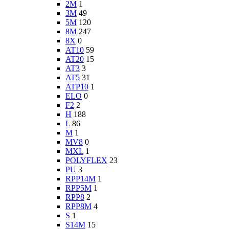
2M
1
3M
49
5M
120
8M
247
8X
0
AT10
59
AT20
15
AT3
3
AT5
31
ATP10
1
ELO
0
F2
2
H
188
L
86
M
1
MV8
0
MXL
1
POLYFLEX
23
PU
3
RPP14M
1
RPP5M
1
RPP8
2
RPP8M
4
S
1
S14M
15