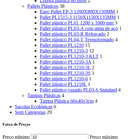
Lixeira plástica 60 litros
2
Pallets Plásticos
38
Euro Pallet EP-3 1200X800X150MM
1
Pallet PL1515-3 1150X1150X135MM
1
Pallet plástico PL01 1200 x 1000 mm
3
Pallet plástico PL03-A com alma de aço
1
Pallet plástico PL03-R Reforçado
2
Pallet plástico PL04-T Termoformado
4
Pallet plástico PL1210
15
Pallet plástico PL1210-3
12
Pallet plástico PL1210-3 KLT
1
Pallet plástico PL1210-3A
1
Pallet plástico PL1210-3L
2
Pallet plástico PL1210-3S
1
Pallet plástico PL1210-6
1
Pallet plástico PL1210L
1
Pallet plástico vazado PL03-S Standard
4
Tampas Plásticas
4
Tampa Plástica 60x40x3cm
4
Sacolas Ecológicas
6
Sem Categorias
29
Faixa de Preços
Preço mínimo
Preço máximo