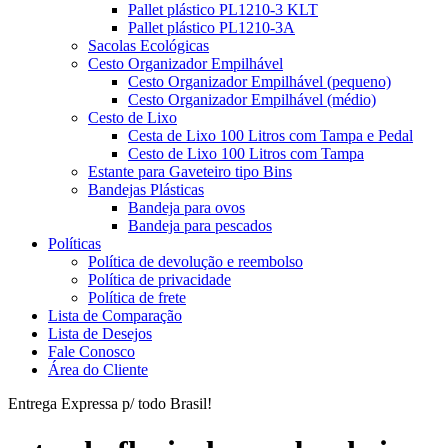
Pallet plástico PL1210-3 KLT
Pallet plástico PL1210-3A
Sacolas Ecológicas
Cesto Organizador Empilhável
Cesto Organizador Empilhável (pequeno)
Cesto Organizador Empilhável (médio)
Cesto de Lixo
Cesta de Lixo 100 Litros com Tampa e Pedal
Cesto de Lixo 100 Litros com Tampa
Estante para Gaveteiro tipo Bins
Bandejas Plásticas
Bandeja para ovos
Bandeja para pescados
Políticas
Política de devolução e reembolso
Política de privacidade
Política de frete
Lista de Comparação
Lista de Desejos
Fale Conosco
Área do Cliente
Entrega Expressa p/ todo Brasil!