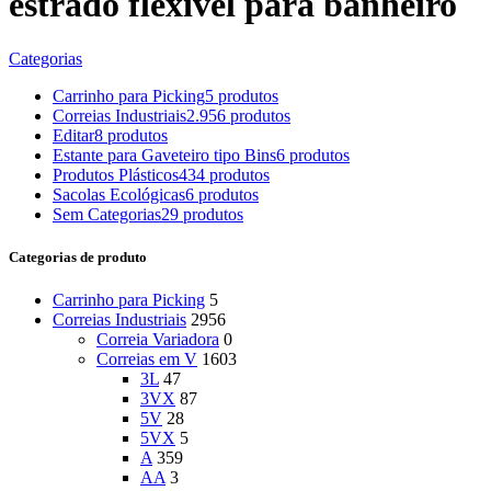
estrado flexivel para banheiro
Categorias
Carrinho para Picking
5 produtos
Correias Industriais
2.956 produtos
Editar
8 produtos
Estante para Gaveteiro tipo Bins
6 produtos
Produtos Plásticos
434 produtos
Sacolas Ecológicas
6 produtos
Sem Categorias
29 produtos
Categorias de produto
Carrinho para Picking
5
Correias Industriais
2956
Correia Variadora
0
Correias em V
1603
3L
47
3VX
87
5V
28
5VX
5
A
359
AA
3