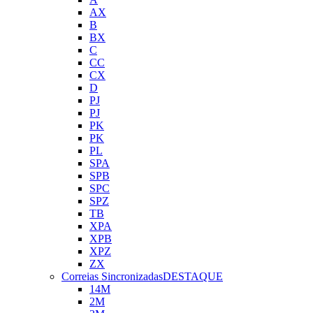
AX
B
BX
C
CC
CX
D
PJ
PJ
PK
PK
PL
SPA
SPB
SPC
SPZ
TB
XPA
XPB
XPZ
ZX
Correias Sincronizadas
DESTAQUE
14M
2M