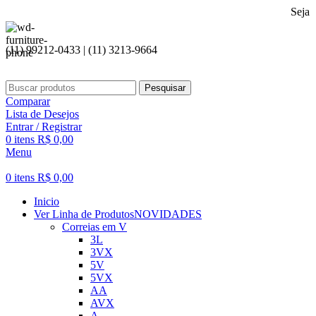
Seja bem vindo
(11) 99212-0433 | (11) 3213-9664
Pesquisar
Comparar
Lista de Desejos
Entrar / Registrar
0
itens
R$
0,00
Menu
0
itens
R$
0,00
Inicio
Ver Linha de Produtos
NOVIDADES
Correias em V
3L
3VX
5V
5VX
AA
AVX
A