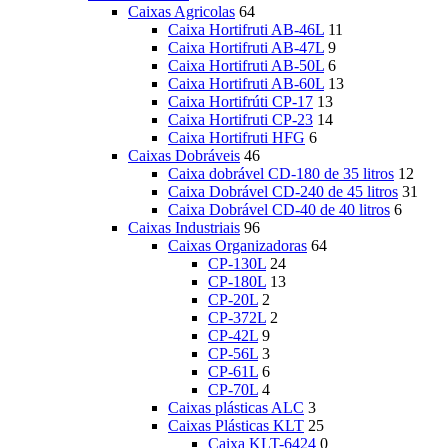
Caixas Agricolas
64
Caixa Hortifruti AB-46L
11
Caixa Hortifruti AB-47L
9
Caixa Hortifruti AB-50L
6
Caixa Hortifruti AB-60L
13
Caixa Hortifrúti CP-17
13
Caixa Hortifruti CP-23
14
Caixa Hortifruti HFG
6
Caixas Dobráveis
46
Caixa dobrável CD-180 de 35 litros
12
Caixa Dobrável CD-240 de 45 litros
31
Caixa Dobrável CD-40 de 40 litros
6
Caixas Industriais
96
Caixas Organizadoras
64
CP-130L
24
CP-180L
13
CP-20L
2
CP-372L
2
CP-42L
9
CP-56L
3
CP-61L
6
CP-70L
4
Caixas plásticas ALC
3
Caixas Plásticas KLT
25
Caixa KLT-6424
0