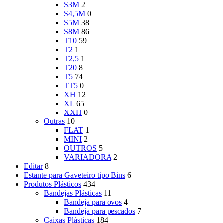
S3M
2
S4,5M
0
S5M
38
S8M
86
T10
59
T2
1
T2,5
1
T20
8
T5
74
TT5
0
XH
12
XL
65
XXH
0
Outras
10
FLAT
1
MINI
2
OUTROS
5
VARIADORA
2
Editar
8
Estante para Gaveteiro tipo Bins
6
Produtos Plásticos
434
Bandejas Plásticas
11
Bandeja para ovos
4
Bandeja para pescados
7
Caixas Plásticas
184