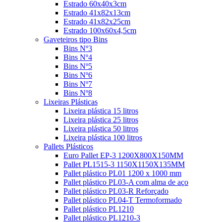
Estrado 60x40x3cm
Estrado 41x82x13cm
Estrado 41x82x25cm
Estrado 100x60x4,5cm
Gaveteiros tipo Bins
Bins Nº3
Bins Nº4
Bins Nº5
Bins Nº6
Bins Nº7
Bins Nº8
Lixeiras Plásticas
Lixeira plástica 15 litros
Lixeira plástica 25 litros
Lixeira plástica 50 litros
Lixeira plástica 100 litros
Pallets Plásticos
Euro Pallet EP-3 1200X800X150MM
Pallet PL1515-3 1150X1150X135MM
Pallet plástico PL01 1200 x 1000 mm
Pallet plástico PL03-A com alma de aço
Pallet plástico PL03-R Reforçado
Pallet plástico PL04-T Termoformado
Pallet plástico PL1210
Pallet plástico PL1210-3