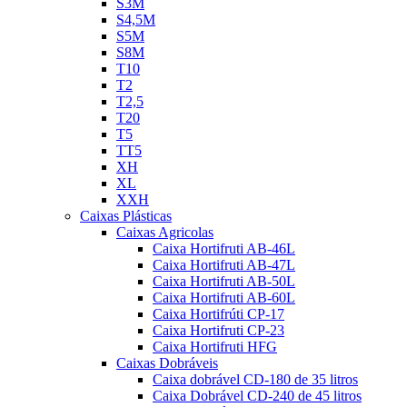
S3M
S4,5M
S5M
S8M
T10
T2
T2,5
T20
T5
TT5
XH
XL
XXH
Caixas Plásticas
Caixas Agricolas
Caixa Hortifruti AB-46L
Caixa Hortifruti AB-47L
Caixa Hortifruti AB-50L
Caixa Hortifruti AB-60L
Caixa Hortifrúti CP-17
Caixa Hortifruti CP-23
Caixa Hortifruti HFG
Caixas Dobráveis
Caixa dobrável CD-180 de 35 litros
Caixa Dobrável CD-240 de 45 litros