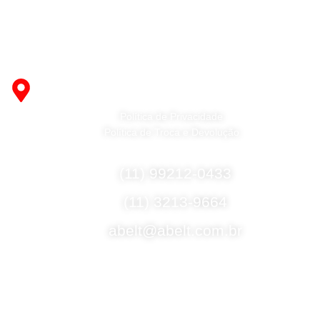
Fabricante de Produtos Plásticos com atendimento em
abrangência nacional!
R. Desembargador Olavo Ferreira Prado, 565 A -
Americanópolis - São Paulo - SP - 04427-000
Política de Privacidade
Política de Troca e Devolução
Fale Conosco
(11) 99212-0433
(11) 3213-9664
abelt@abelt.com.br
Selos de Segurança
Formas de Envio