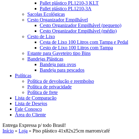
Pallet plástico PL1210-3 KLT
Pallet plástico PL1210-3A
Sacolas Ecológicas
Cesto Organizador Empilhável
Cesto Organizador Empilhável (pequeno)
Cesto Organizador Empilhável (médio)
Cesto de Lixo
Cesta de Lixo 100 Litros com Tampa e Pedal
Cesto de Lixo 100 Litros com Tampa
Estante para Gaveteiro tipo Bins
Bandejas Plásticas
Bandeja para ovos
Bandeja para pescados
Políticas
Política de devolução e reembolso
Política de privacidade
Política de frete
Lista de Comparação
Lista de Desejos
Fale Conosco
Área do Cliente
Entrega Expressa p/ todo Brasil!
Início
»
Loja
»
Piso plástico 41x82x25cm marrom/café