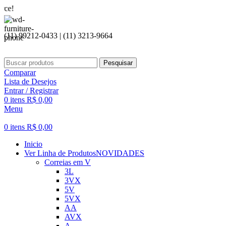
Seja bem
(11) 99212-0433 | (11) 3213-9664
Pesquisar
Comparar
Lista de Desejos
Entrar / Registrar
0
itens
R$
0,00
Menu
0
itens
R$
0,00
Inicio
Ver Linha de Produtos
NOVIDADES
Correias em V
3L
3VX
5V
5VX
AA
AVX
A