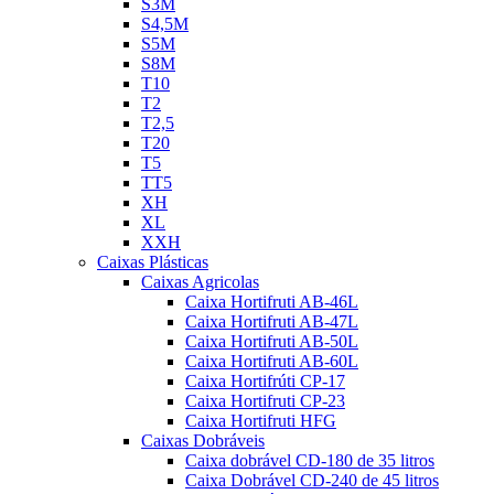
S3M
S4,5M
S5M
S8M
T10
T2
T2,5
T20
T5
TT5
XH
XL
XXH
Caixas Plásticas
Caixas Agricolas
Caixa Hortifruti AB-46L
Caixa Hortifruti AB-47L
Caixa Hortifruti AB-50L
Caixa Hortifruti AB-60L
Caixa Hortifrúti CP-17
Caixa Hortifruti CP-23
Caixa Hortifruti HFG
Caixas Dobráveis
Caixa dobrável CD-180 de 35 litros
Caixa Dobrável CD-240 de 45 litros