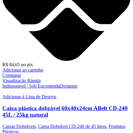
R$
84,65
no pix
Adicionar ao carrinho
Comparar
Visualização Rápida
Indisponivel / Sob Encomenda
Destaque
Adicionar à Lista de Desejos
Caixa plástica dobrável 60x40x24cm ABelt CD-240
45L / 25kg natural
Caixas Dobráveis
,
Caixa Dobrável CD-240 de 45 litros
,
Produtos
Plásticos