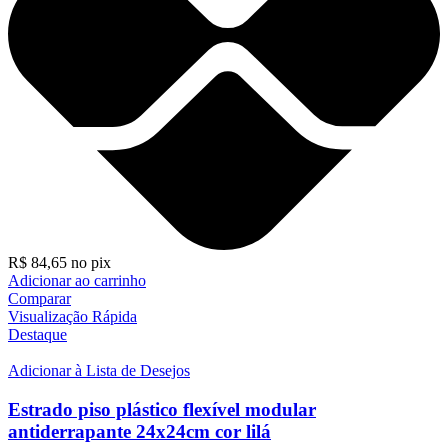
R$
84,65
no pix
Adicionar ao carrinho
Comparar
Visualização Rápida
Destaque
Adicionar à Lista de Desejos
Estrado piso plástico flexível modular
antiderrapante 24x24cm cor lilá