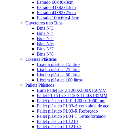
Estrado 60x40x3cm
Estrado 41x82x13cm
Estrado 41x82x25cm
Estrado 100x60x4,5cm
Gaveteiros tipo Bins
Bins Nº3
Bins Nº4
Bins Nº5
Bins Nº6
Bins Nº7
Bins Nº8
Lixeiras Plásticas
Lixeira plástica 15 litros
Lixeira plástica 25 litros
Lixeira plástica 50 litros
Lixeira plástica 100 litros
Pallets Plásticos
Euro Pallet EP-3 1200X800X150MM
Pallet PL1515-3 1150X1150X135MM
Pallet plástico PL01 1200 x 1000 mm
Pallet plástico PL03-A com alma de aço
Pallet plástico PL03-R Reforçado
Pallet plástico PL04-T Termoformado
Pallet plástico PL1210
Pallet plástico PL1210-3