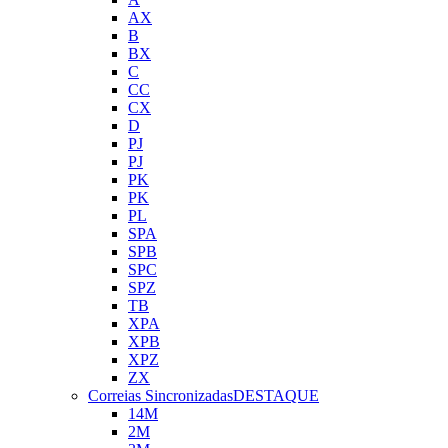
AX
B
BX
C
CC
CX
D
PJ
PJ
PK
PK
PL
SPA
SPB
SPC
SPZ
TB
XPA
XPB
XPZ
ZX
Correias Sincronizadas
DESTAQUE
14M
2M