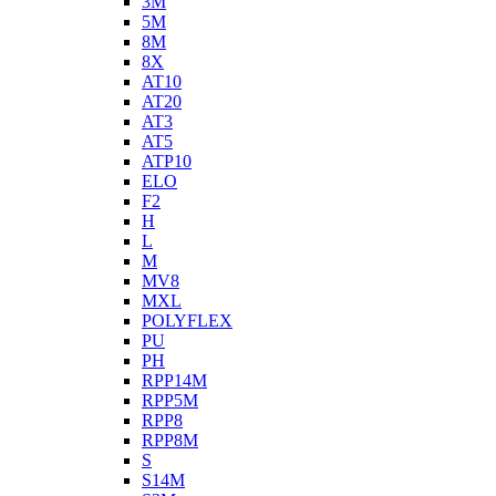
3M
5M
8M
8X
AT10
AT20
AT3
AT5
ATP10
ELO
F2
H
L
M
MV8
MXL
POLYFLEX
PU
PH
RPP14M
RPP5M
RPP8
RPP8M
S
S14M