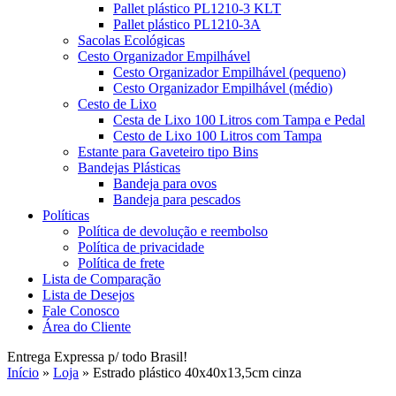
Pallet plástico PL1210-3 KLT
Pallet plástico PL1210-3A
Sacolas Ecológicas
Cesto Organizador Empilhável
Cesto Organizador Empilhável (pequeno)
Cesto Organizador Empilhável (médio)
Cesto de Lixo
Cesta de Lixo 100 Litros com Tampa e Pedal
Cesto de Lixo 100 Litros com Tampa
Estante para Gaveteiro tipo Bins
Bandejas Plásticas
Bandeja para ovos
Bandeja para pescados
Políticas
Política de devolução e reembolso
Política de privacidade
Política de frete
Lista de Comparação
Lista de Desejos
Fale Conosco
Área do Cliente
Entrega Expressa p/ todo Brasil!
Início
»
Loja
»
Estrado plástico 40x40x13,5cm cinza