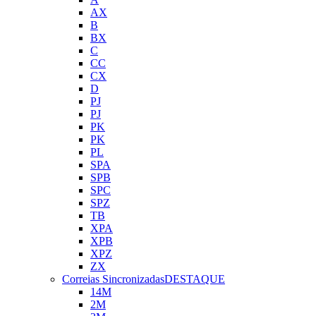
AX
B
BX
C
CC
CX
D
PJ
PJ
PK
PK
PL
SPA
SPB
SPC
SPZ
TB
XPA
XPB
XPZ
ZX
Correias Sincronizadas
DESTAQUE
14M
2M