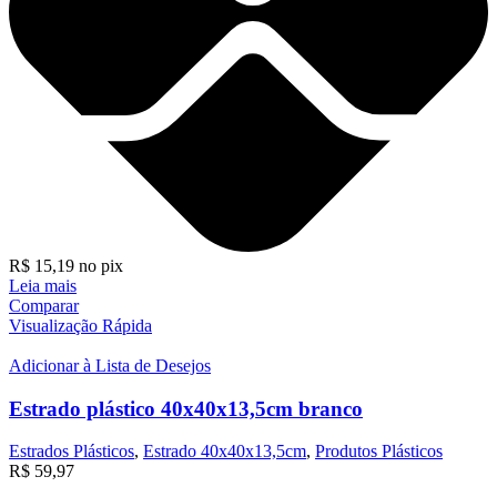
R$
15,19
no pix
Leia mais
Comparar
Visualização Rápida
Adicionar à Lista de Desejos
Estrado plástico 40x40x13,5cm branco
Estrados Plásticos
,
Estrado 40x40x13,5cm
,
Produtos Plásticos
R$
59,97