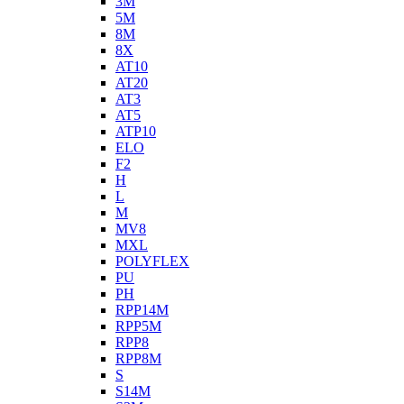
3M
5M
8M
8X
AT10
AT20
AT3
AT5
ATP10
ELO
F2
H
L
M
MV8
MXL
POLYFLEX
PU
PH
RPP14M
RPP5M
RPP8
RPP8M
S
S14M