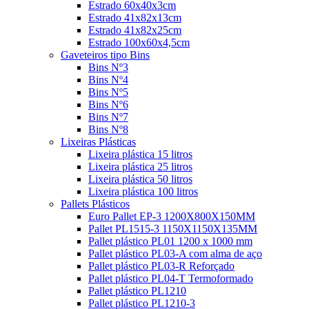
Estrado 60x40x3cm
Estrado 41x82x13cm
Estrado 41x82x25cm
Estrado 100x60x4,5cm
Gaveteiros tipo Bins
Bins Nº3
Bins Nº4
Bins Nº5
Bins Nº6
Bins Nº7
Bins Nº8
Lixeiras Plásticas
Lixeira plástica 15 litros
Lixeira plástica 25 litros
Lixeira plástica 50 litros
Lixeira plástica 100 litros
Pallets Plásticos
Euro Pallet EP-3 1200X800X150MM
Pallet PL1515-3 1150X1150X135MM
Pallet plástico PL01 1200 x 1000 mm
Pallet plástico PL03-A com alma de aço
Pallet plástico PL03-R Reforçado
Pallet plástico PL04-T Termoformado
Pallet plástico PL1210
Pallet plástico PL1210-3