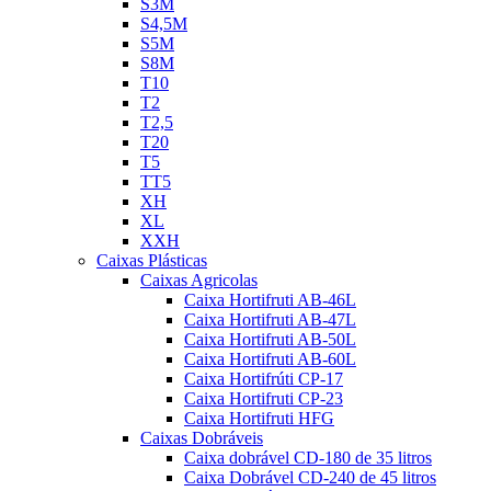
S3M
S4,5M
S5M
S8M
T10
T2
T2,5
T20
T5
TT5
XH
XL
XXH
Caixas Plásticas
Caixas Agricolas
Caixa Hortifruti AB-46L
Caixa Hortifruti AB-47L
Caixa Hortifruti AB-50L
Caixa Hortifruti AB-60L
Caixa Hortifrúti CP-17
Caixa Hortifruti CP-23
Caixa Hortifruti HFG
Caixas Dobráveis
Caixa dobrável CD-180 de 35 litros
Caixa Dobrável CD-240 de 45 litros