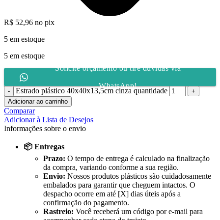
R$
52,96
no pix
5 em estoque
5 em estoque
Solicite orçamento ou tire dúvidas via
WhatsApp!
Estrado plástico 40x40x13,5cm cinza quantidade
Adicionar ao carrinho
Comparar
Adicionar à Lista de Desejos
Informações sobre o envio
📦 Entregas
Prazo:
O tempo de entrega é calculado na finalização
da compra, variando conforme a sua região.
Envio:
Nossos produtos plásticos são cuidadosamente
embalados para garantir que cheguem intactos. O
despacho ocorre em até [X] dias úteis após a
confirmação do pagamento.
Rastreio:
Você receberá um código por e-mail para