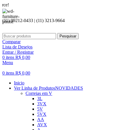
Seja
(11) 99212-0433 | (11) 3213-9664
Pesquisar
Comparar
Lista de Desejos
Entrar / Registrar
0
itens
R$
0,00
Menu
0
itens
R$
0,00
Inicio
Ver Linha de Produtos
NOVIDADES
Correias em V
3L
3VX
5V
5VX
AA
AVX
A