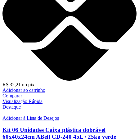
R$
32,21
no pix
Adicionar ao carrinho
Comparar
Visualização Rápida
Destaque
Adicionar à Lista de Desejos
Kit 06 Unidades Caixa plástica dobrável
60x40x24cm ABelt CD-240 45L / 25kg verde