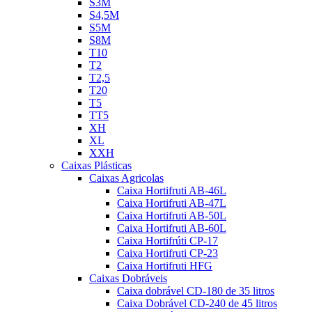
S3M
S4,5M
S5M
S8M
T10
T2
T2,5
T20
T5
TT5
XH
XL
XXH
Caixas Plásticas
Caixas Agricolas
Caixa Hortifruti AB-46L
Caixa Hortifruti AB-47L
Caixa Hortifruti AB-50L
Caixa Hortifruti AB-60L
Caixa Hortifrúti CP-17
Caixa Hortifruti CP-23
Caixa Hortifruti HFG
Caixas Dobráveis
Caixa dobrável CD-180 de 35 litros
Caixa Dobrável CD-240 de 45 litros