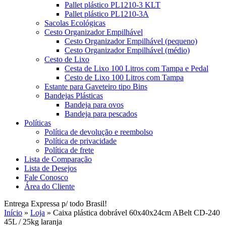
Pallet plástico PL1210-3 KLT
Pallet plástico PL1210-3A
Sacolas Ecológicas
Cesto Organizador Empilhável
Cesto Organizador Empilhável (pequeno)
Cesto Organizador Empilhável (médio)
Cesto de Lixo
Cesta de Lixo 100 Litros com Tampa e Pedal
Cesto de Lixo 100 Litros com Tampa
Estante para Gaveteiro tipo Bins
Bandejas Plásticas
Bandeja para ovos
Bandeja para pescados
Políticas
Política de devolução e reembolso
Política de privacidade
Política de frete
Lista de Comparação
Lista de Desejos
Fale Conosco
Área do Cliente
Entrega Expressa p/ todo Brasil!
Início
»
Loja
»
Caixa plástica dobrável 60x40x24cm ABelt CD-240
45L / 25kg laranja