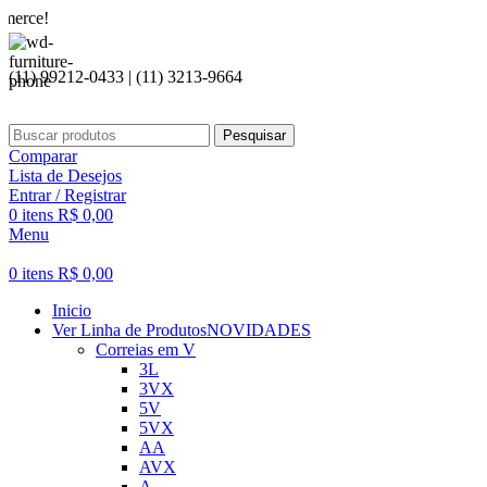
Seja 
(11) 99212-0433 | (11) 3213-9664
Pesquisar
Comparar
Lista de Desejos
Entrar / Registrar
0
itens
R$
0,00
Menu
0
itens
R$
0,00
Inicio
Ver Linha de Produtos
NOVIDADES
Correias em V
3L
3VX
5V
5VX
AA
AVX
A