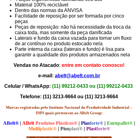
Material 100% reciclável
Dentro das normas da ANVISA
Facilidade de reposição por ser formada por cinco
peças
Peças de reposição: não há necessidade da troca da
caixa toda, mas somente da peça danificada
Laterais e fundo da caixa vazada para tornar um fluxo
de ar contínuo no produto estocado nela
Parte interna da caixa (laterais e fundo) é lisa para
garantir a qualidade dos produtos armazenados nela
Vendas no Atacado
:
entre em contato conosco!
e-mail:
abelt@abelt.com.br
Celular / WhatsApp:
(11) 99212-0433 ou
(11) 99212-0433
Telefone:
(11) 3213-9664 ou
(11) 3213-9664
Marcas registradas pelo Instituto Nacional da Produtividade Industrial –
INPI quais pertencem ao ABelt Group:
ABelt®
|
ABelt
Produtos Plásticos®
|
Plas
forte®
|
Euro
pallet®
|
Multi
plastic®
|
Piso
plast®
|
Plast
forte®