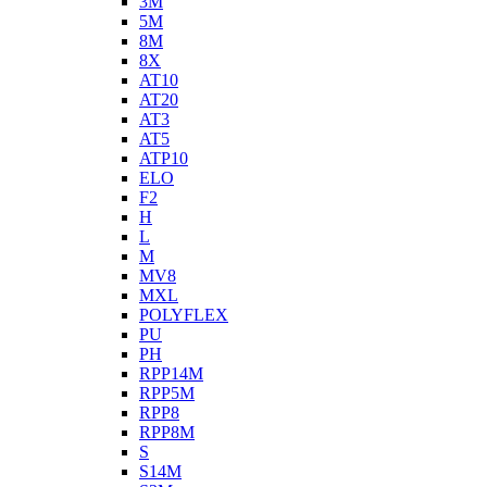
3M
5M
8M
8X
AT10
AT20
AT3
AT5
ATP10
ELO
F2
H
L
M
MV8
MXL
POLYFLEX
PU
PH
RPP14M
RPP5M
RPP8
RPP8M
S
S14M