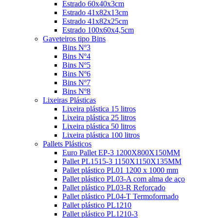
Estrado 60x40x3cm
Estrado 41x82x13cm
Estrado 41x82x25cm
Estrado 100x60x4,5cm
Gaveteiros tipo Bins
Bins Nº3
Bins Nº4
Bins Nº5
Bins Nº6
Bins Nº7
Bins Nº8
Lixeiras Plásticas
Lixeira plástica 15 litros
Lixeira plástica 25 litros
Lixeira plástica 50 litros
Lixeira plástica 100 litros
Pallets Plásticos
Euro Pallet EP-3 1200X800X150MM
Pallet PL1515-3 1150X1150X135MM
Pallet plástico PL01 1200 x 1000 mm
Pallet plástico PL03-A com alma de aço
Pallet plástico PL03-R Reforçado
Pallet plástico PL04-T Termoformado
Pallet plástico PL1210
Pallet plástico PL1210-3