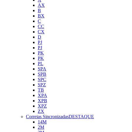
AX
B
BX
C
CC
CX
D
PJ
PJ
PK
PK
PL
SPA
SPB
SPC
SPZ
TB
XPA
XPB
XPZ
ZX
Correias Sincronizadas
DESTAQUE
14M
2M