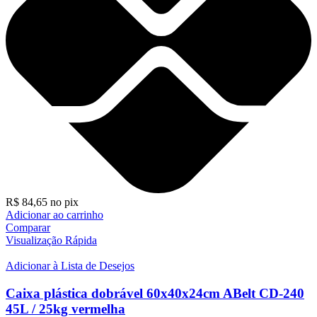
R$
84,65
no pix
Adicionar ao carrinho
Comparar
Visualização Rápida
Adicionar à Lista de Desejos
Caixa plástica dobrável 60x40x24cm ABelt CD-240
45L / 25kg vermelha