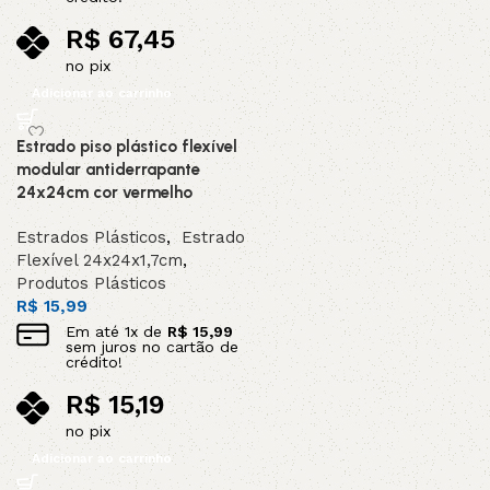
R$
67,45
no pix
Adicionar ao carrinho
Estrado piso plástico flexível
modular antiderrapante
24x24cm cor vermelho
Estrados Plásticos
,
Estrado
Flexível 24x24x1,7cm
,
Produtos Plásticos
R$
15,99
Em até
1
x de
R$
15,99
sem juros no cartão de
crédito!
R$
15,19
no pix
Adicionar ao carrinho