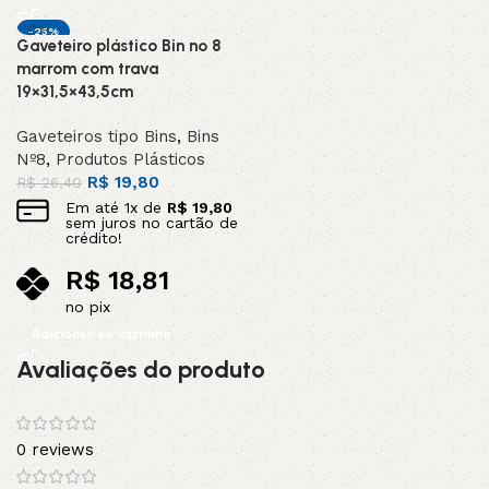
-25%
Gaveteiro plástico Bin nº 8
DESTAQUE
marrom com trava
19×31,5×43,5cm
Gaveteiros tipo Bins
,
Bins
Nº8
,
Produtos Plásticos
R$
19,80
R$
26,40
Em até
1
x de
R$
19,80
sem juros no cartão de
crédito!
R$
18,81
no pix
Adicionar ao carrinho
Avaliações do produto
0 reviews