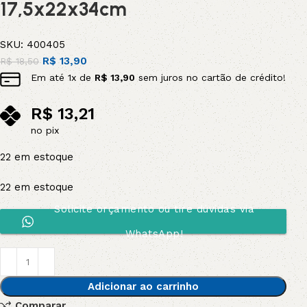
17,5x22x34cm
SKU:
400405
R$
13,90
R$
18,50
Em até
1
x de
R$
13,90
sem juros no cartão de crédito!
R$
13,21
no pix
22 em estoque
22 em estoque
Solicite orçamento ou tire dúvidas via
WhatsApp!
Adicionar ao carrinho
Comparar