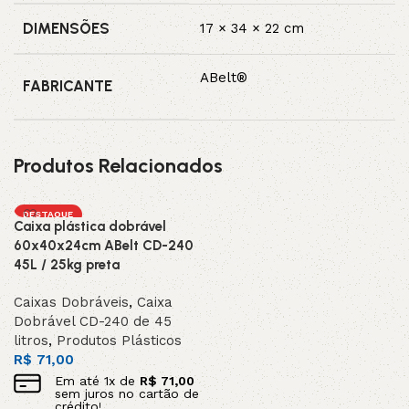
DIMENSÕES
17 × 34 × 22 cm
ABelt®
FABRICANTE
Produtos Relacionados
DESTAQUE
Caixa plástica dobrável
60x40x24cm ABelt CD-240
45L / 25kg preta
Caixas Dobráveis
,
Caixa
Dobrável CD-240 de 45
litros
,
Produtos Plásticos
R$
71,00
Em até
1
x de
R$
71,00
sem juros no cartão de
crédito!