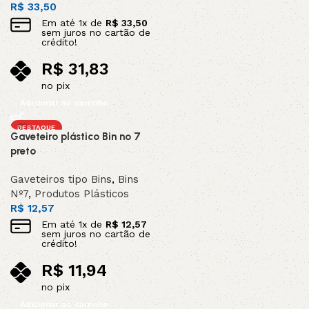
R$
33,50
Em até
1
x de
R$
33,50
sem juros no cartão de
crédito!
R$
31,83
no pix
Adicionar ao carrinho
DESTAQUE
Gaveteiro plástico Bin nº 7
preto
Gaveteiros tipo Bins
,
Bins
Nº7
,
Produtos Plásticos
R$
12,57
Em até
1
x de
R$
12,57
sem juros no cartão de
crédito!
R$
11,94
no pix
Adicionar ao carrinho