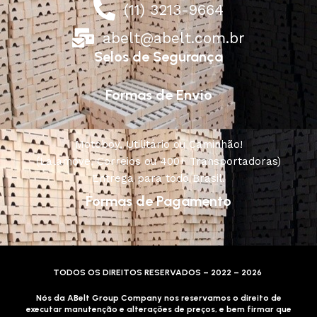
(11) 3213-9664
abelt@abelt.com.br
Selos de Segurança
Formas de Envio
Motoboy, Utilitário ou Caminhão!
(Lalamove, Correios ou 400+ Transportadoras)
Entrega para todo Brasil!
Formas de Pagamento
TODOS OS DIREITOS RESERVADOS – 2022 – 2026
Nós da ABelt Group Company nos reservamos o direito de
executar manutenção e alterações de preços, e bem firmar que