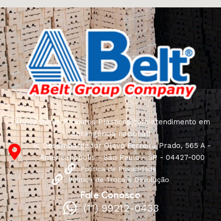
Fabricante de Produtos Plásticos com atendimento em
abrangência nacional!
R. Desembargador Olavo Ferreira Prado, 565 A -
Americanópolis - São Paulo - SP - 04427-000
Política de Privacidade
Política de Troca e Devolução
Fale Conosco
(11) 99212-0433