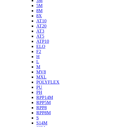
3M
5M
8M
8X
AT10
AT20
AT3
AT5
ATP10
ELO
F2
H
L
M
MV8
MXL
POLYFLEX
PU
PH
RPP14M
RPP5M
RPP8
RPP8M
S
S14M