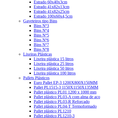
Estrado 60x40x3cm
Estrado 41x82x13cm
Estrado 41x82x25cm
Estrado 100x60x4,5cm
Gaveteiros tipo Bins
Bins Nº3
Bins Nº4
Bins Nº5
Bins Nº6
Bins Nº7
Bins Nº8
Lixeiras Plásticas
Lixeira plástica 15 litros
Lixeira plástica 25 litros
Lixeira plástica 50 litros
Lixeira plástica 100 litros
Pallets Plásticos
Euro Pallet EP-3 1200X800X150MM
Pallet PL1515-3 1150X1150X135MM
Pallet plástico PL01 1200 x 1000 mm
Pallet plástico PL03-A com alma de aço
Pallet plástico PL03-R Reforçado
Pallet plástico PL04-T Termoformado
Pallet plástico PL1210
Pallet plástico PL1210-3