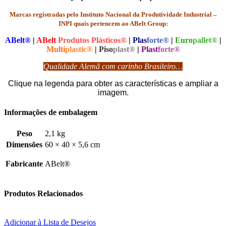
Marcas registradas pelo Instituto Nacional da Produtividade Industrial –
INPI quais pertencem ao ABelt Group:
ABelt®
|
ABelt
Produtos Plásticos®
|
Plas
forte®
|
Euro
pallet®
|
Multi
plastic®
|
Piso
plast®
|
Plast
forte®
Qualidade Alemã com carinho Brasileiro…
Clique na legenda para obter as características e ampliar a
imagem.
Informações de embalagem
Peso
2,1 kg
Dimensões
60 × 40 × 5,6 cm
Fabricante
ABelt®
Produtos Relacionados
Adicionar à Lista de Desejos