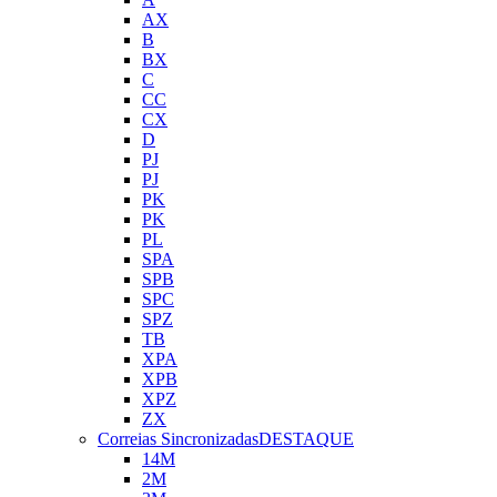
AX
B
BX
C
CC
CX
D
PJ
PJ
PK
PK
PL
SPA
SPB
SPC
SPZ
TB
XPA
XPB
XPZ
ZX
Correias Sincronizadas
DESTAQUE
14M
2M