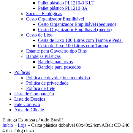
Pallet plástico PL1210-3 KLT
Pallet plástico PL1210-3A
Sacolas Ecológicas
Cesto Organizador Empilhável
Cesto Organizador Empilhável (pequeno)
Cesto Organizador Empilhável (médio)
Cesto de Lixo
Cesta de Lixo 100 Litros com Tampa e Pedal
Cesto de Lixo 100 Litros com Tampa
Estante para Gaveteiro tipo Bins
Bandejas Plásticas
Bandeja para ovos
Bandeja para pescados
Políticas
Política de devolução e reembolso
Política de privacidade
Política de frete
Lista de Comparação
Lista de Desejos
Fale Conosco
Área do Cliente
Entrega Expressa p/ todo Brasil!
Início
»
Loja
»
Caixa plástica dobrável 60x40x24cm ABelt CD-240
45L / 25kg cinza