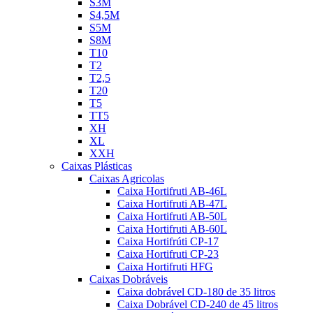
S3M
S4,5M
S5M
S8M
T10
T2
T2,5
T20
T5
TT5
XH
XL
XXH
Caixas Plásticas
Caixas Agricolas
Caixa Hortifruti AB-46L
Caixa Hortifruti AB-47L
Caixa Hortifruti AB-50L
Caixa Hortifruti AB-60L
Caixa Hortifrúti CP-17
Caixa Hortifruti CP-23
Caixa Hortifruti HFG
Caixas Dobráveis
Caixa dobrável CD-180 de 35 litros
Caixa Dobrável CD-240 de 45 litros