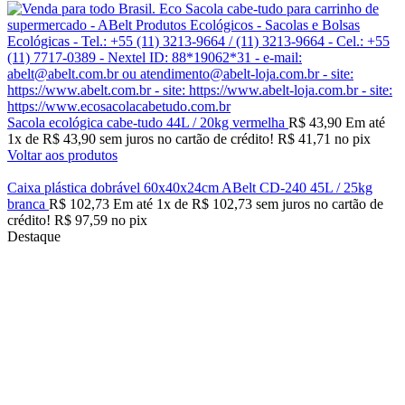
Sacola ecológica cabe-tudo 44L / 20kg vermelha
R$
43,90
Em até
1
x de
R$
43,90
sem juros no cartão de crédito!
R$
41,71
no pix
Voltar aos produtos
Caixa plástica dobrável 60x40x24cm ABelt CD-240 45L / 25kg
branca
R$
102,73
Em até
1
x de
R$
102,73
sem juros no cartão de
crédito!
R$
97,59
no pix
Destaque