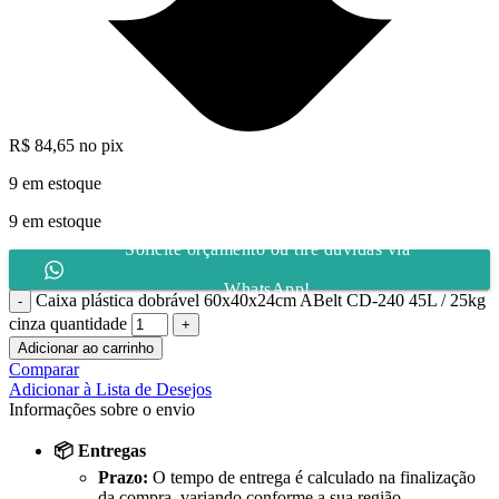
R$
84,65
no pix
9 em estoque
9 em estoque
Solicite orçamento ou tire dúvidas via
WhatsApp!
Caixa plástica dobrável 60x40x24cm ABelt CD-240 45L / 25kg
cinza quantidade
Adicionar ao carrinho
Comparar
Adicionar à Lista de Desejos
Informações sobre o envio
📦 Entregas
Prazo:
O tempo de entrega é calculado na finalização
da compra, variando conforme a sua região.