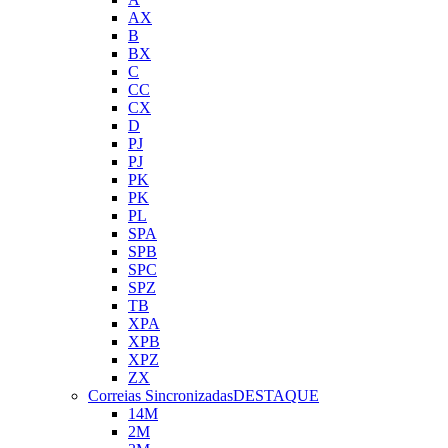
AX
B
BX
C
CC
CX
D
PJ
PJ
PK
PK
PL
SPA
SPB
SPC
SPZ
TB
XPA
XPB
XPZ
ZX
Correias Sincronizadas
DESTAQUE
14M
2M