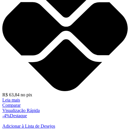
R$
63,84
no pix
Leia mais
Comparar
Visualização Rápida
-4%
Destaque
Adicionar à Lista de Desejos