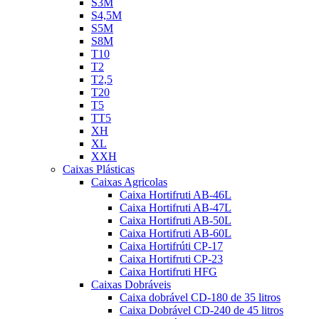
S3M
S4,5M
S5M
S8M
T10
T2
T2,5
T20
T5
TT5
XH
XL
XXH
Caixas Plásticas
Caixas Agricolas
Caixa Hortifruti AB-46L
Caixa Hortifruti AB-47L
Caixa Hortifruti AB-50L
Caixa Hortifruti AB-60L
Caixa Hortifrúti CP-17
Caixa Hortifruti CP-23
Caixa Hortifruti HFG
Caixas Dobráveis
Caixa dobrável CD-180 de 35 litros
Caixa Dobrável CD-240 de 45 litros