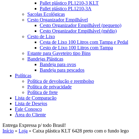
Pallet plástico PL1210-3 KLT
Pallet plástico PL1210-3A
Sacolas Ecológicas
Cesto Organizador Empilhável
Cesto Organizador Empilhável (pequeno)
Cesto Organizador Empilhável (médio)
Cesto de Lixo
Cesta de Lixo 100 Litros com Tampa e Pedal
Cesto de Lixo 100 Litros com Tampa
Estante para Gaveteiro tipo Bins
Bandejas Plásticas
Bandeja para ovos
Bandeja para pescados
Políticas
Política de devolução e reembolso
Política de privacidade
Política de frete
Lista de Comparação
Lista de Desejos
Fale Conosco
Área do Cliente
Entrega Expressa p/ todo Brasil!
Início
»
Loja
»
Caixa plástica KLT 6428 preto com o fundo lego