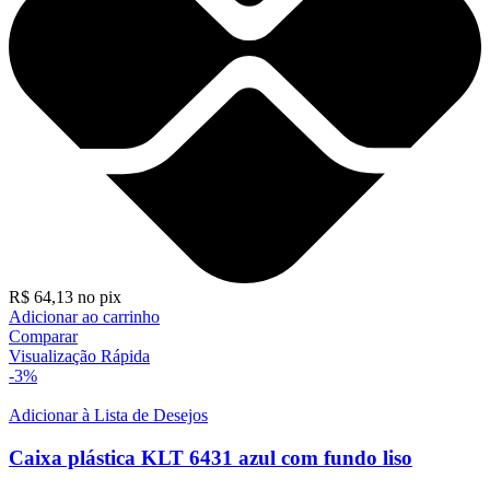
R$
64,13
no pix
Adicionar ao carrinho
Comparar
Visualização Rápida
-3%
Adicionar à Lista de Desejos
Caixa plástica KLT 6431 azul com fundo liso