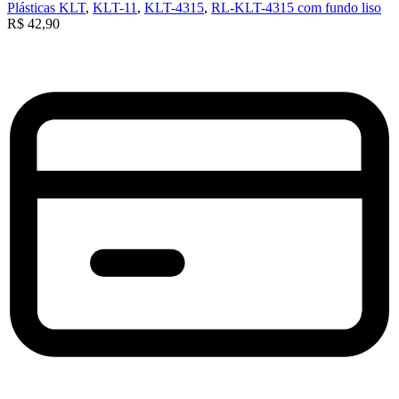
Plásticas KLT
,
KLT-11
,
KLT-4315
,
RL-KLT-4315 com fundo liso
R$
42,90