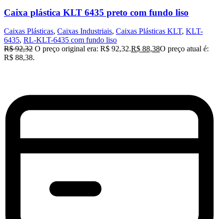
Caixa plástica KLT 6435 preto com fundo liso
Caixas Plásticas
,
Caixas Industriais
,
Caixas Plásticas KLT
,
KLT-
6435
,
RL-KLT-6435 com fundo liso
R$
92,32
O preço original era: R$ 92,32.
R$
88,38
O preço atual é:
R$ 88,38.