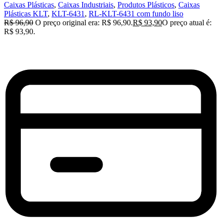
Caixas Plásticas
,
Caixas Industriais
,
Produtos Plásticos
,
Caixas
Plásticas KLT
,
KLT-6431
,
RL-KLT-6431 com fundo liso
R$
96,90
O preço original era: R$ 96,90.
R$
93,90
O preço atual é:
R$ 93,90.