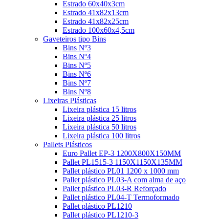
Estrado 60x40x3cm
Estrado 41x82x13cm
Estrado 41x82x25cm
Estrado 100x60x4,5cm
Gaveteiros tipo Bins
Bins Nº3
Bins Nº4
Bins Nº5
Bins Nº6
Bins Nº7
Bins Nº8
Lixeiras Plásticas
Lixeira plástica 15 litros
Lixeira plástica 25 litros
Lixeira plástica 50 litros
Lixeira plástica 100 litros
Pallets Plásticos
Euro Pallet EP-3 1200X800X150MM
Pallet PL1515-3 1150X1150X135MM
Pallet plástico PL01 1200 x 1000 mm
Pallet plástico PL03-A com alma de aço
Pallet plástico PL03-R Reforçado
Pallet plástico PL04-T Termoformado
Pallet plástico PL1210
Pallet plástico PL1210-3