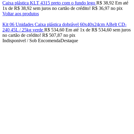
Caixa plástica KLT 4315 preto com o fundo lego
R$
38,92
Em até
1
x de
R$
38,92
sem juros no cartão de crédito!
R$
36,97
no pix
Voltar aos produtos
Kit 06 Unidades Caixa plástica dobrável 60x40x24cm ABelt CD-
240 45L / 25kg verde
R$
534,60
Em até
1
x de
R$
534,60
sem juros
no cartão de crédito!
R$
507,87
no pix
Indisponivel / Sob Encomenda
Destaque