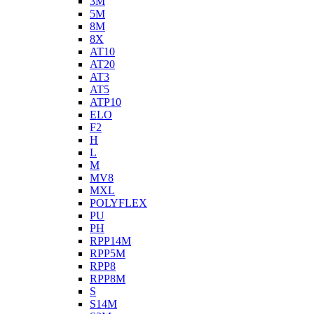
3M
5M
8M
8X
AT10
AT20
AT3
AT5
ATP10
ELO
F2
H
L
M
MV8
MXL
POLYFLEX
PU
PH
RPP14M
RPP5M
RPP8
RPP8M
S
S14M