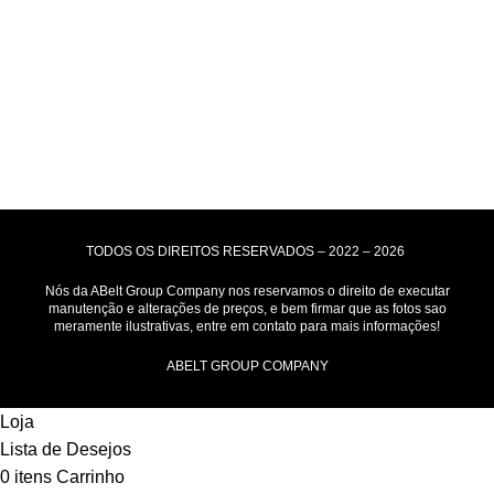
Motoboy, Utilitário ou Caminhão!
(Lalamove, Correios ou 400+ Transportadoras)
Entrega para todo Brasil!
Formas de Pagamento
TODOS OS DIREITOS RESERVADOS – 2022 – 2026
Nós da ABelt Group Company nos reservamos o direito de executar
manutenção e alterações de preços, e bem firmar que as fotos sao
meramente ilustrativas, entre em contato para mais informações!
ABELT GROUP COMPANY
Loja
Lista de Desejos
0
itens
Carrinho