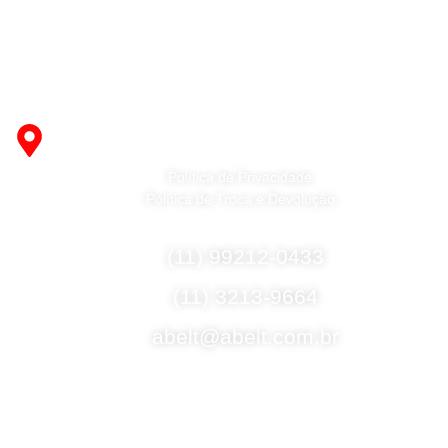
Fabricante de Produtos Plásticos com atendimento em
abrangência nacional!
R. Desembargador Olavo Ferreira Prado, 565 A -
Americanópolis - São Paulo - SP - 04427-000
Política de Privacidade
Política de Troca e Devolução
Fale Conosco
(11) 99212-0433
(11) 3213-9664
abelt@abelt.com.br
Selos de Segurança
Formas de Envio