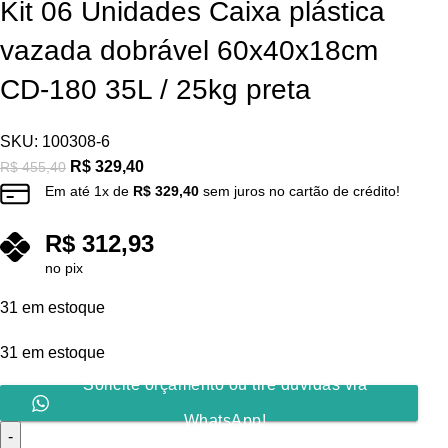
Kit 06 Unidades Caixa plástica
vazada dobrável 60x40x18cm
CD-180 35L / 25kg preta
SKU:
100308-6
R$
329,40
R$
455,40
Em até
1
x de
R$
329,40
sem juros no cartão de crédito!
R$
312,93
no pix
31 em estoque
31 em estoque
Solicite orçamento ou tire dúvidas via
WhatsApp!