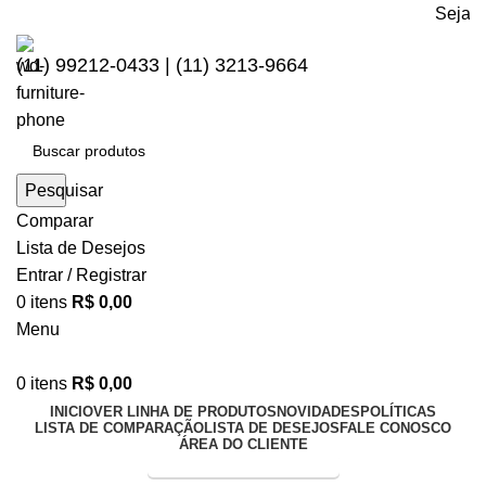
Seja bem vindo
(11) 99212-0433 | (11) 3213-9664
Pesquisar
Comparar
Lista de Desejos
Entrar / Registrar
0
itens
R$
0,00
Menu
0
itens
R$
0,00
INICIO
VER LINHA DE PRODUTOS
NOVIDADES
POLÍTICAS
LISTA DE COMPARAÇÃO
LISTA DE DESEJOS
FALE CONOSCO
ÁREA DO CLIENTE
Entrega Expressa p/ todo Brasil!