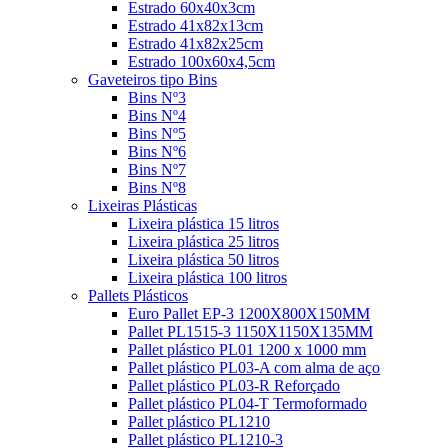
Estrado 60x40x3cm
Estrado 41x82x13cm
Estrado 41x82x25cm
Estrado 100x60x4,5cm
Gaveteiros tipo Bins
Bins Nº3
Bins Nº4
Bins Nº5
Bins Nº6
Bins Nº7
Bins Nº8
Lixeiras Plásticas
Lixeira plástica 15 litros
Lixeira plástica 25 litros
Lixeira plástica 50 litros
Lixeira plástica 100 litros
Pallets Plásticos
Euro Pallet EP-3 1200X800X150MM
Pallet PL1515-3 1150X1150X135MM
Pallet plástico PL01 1200 x 1000 mm
Pallet plástico PL03-A com alma de aço
Pallet plástico PL03-R Reforçado
Pallet plástico PL04-T Termoformado
Pallet plástico PL1210
Pallet plástico PL1210-3