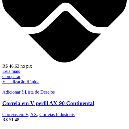
R$
46,63
no pix
Leia mais
Comparar
Visualização Rápida
Adicionar à Lista de Desejos
Correia em V perfil AX-90 Continental
Correias em V
,
AX
,
Correias Industriais
R$
51,48