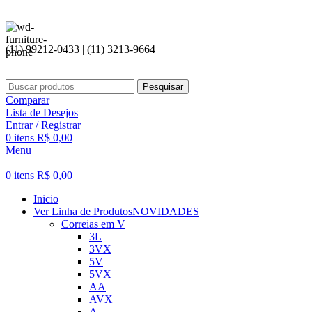
Seja bem
(11) 99212-0433 | (11) 3213-9664
Pesquisar
Comparar
Lista de Desejos
Entrar / Registrar
0
itens
R$
0,00
Menu
0
itens
R$
0,00
Inicio
Ver Linha de Produtos
NOVIDADES
Correias em V
3L
3VX
5V
5VX
AA
AVX
A