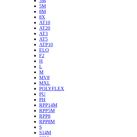
3M
5M
8M
8X
AT10
AT20
AT3
AT5
ATP10
ELO
F2
H
L
M
MV8
MXL
POLYFLEX
PU
PH
RPP14M
RPP5M
RPP8
RPP8M
S
S14M