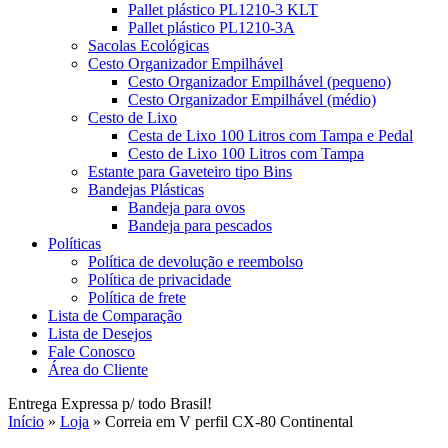
Pallet plástico PL1210-3 KLT
Pallet plástico PL1210-3A
Sacolas Ecológicas
Cesto Organizador Empilhável
Cesto Organizador Empilhável (pequeno)
Cesto Organizador Empilhável (médio)
Cesto de Lixo
Cesta de Lixo 100 Litros com Tampa e Pedal
Cesto de Lixo 100 Litros com Tampa
Estante para Gaveteiro tipo Bins
Bandejas Plásticas
Bandeja para ovos
Bandeja para pescados
Políticas
Política de devolução e reembolso
Política de privacidade
Política de frete
Lista de Comparação
Lista de Desejos
Fale Conosco
Área do Cliente
Entrega Expressa p/ todo Brasil!
Início
»
Loja
»
Correia em V perfil CX-80 Continental