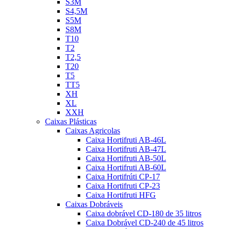
S3M
S4,5M
S5M
S8M
T10
T2
T2,5
T20
T5
TT5
XH
XL
XXH
Caixas Plásticas
Caixas Agricolas
Caixa Hortifruti AB-46L
Caixa Hortifruti AB-47L
Caixa Hortifruti AB-50L
Caixa Hortifruti AB-60L
Caixa Hortifrúti CP-17
Caixa Hortifruti CP-23
Caixa Hortifruti HFG
Caixas Dobráveis
Caixa dobrável CD-180 de 35 litros
Caixa Dobrável CD-240 de 45 litros