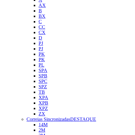
AX
B
BX
C
CC
CX
D
PJ
PJ
PK
PK
PL
SPA
SPB
SPC
SPZ
TB
XPA
XPB
XPZ
ZX
Correias Sincronizadas
DESTAQUE
14M
2M