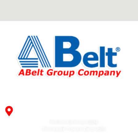
Fabricante de Produtos Plásticos com atendimento em
abrangência nacional!
R. Desembargador Olavo Ferreira Prado, 565 A -
Americanópolis - São Paulo - SP - 04427-000
Política de Privacidade
Política de Troca e Devolução