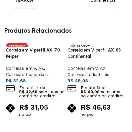
MARCA
Continental
Produtos Relacionados
DESTAQUE
INDISPONIVEL /
Correia em V perfil AX-70
Correia em V perfil AX-83
C
SOB ENCOMEN
DA
Keiper
Continental
C
Correias em V
,
AX
,
Correias em V
,
AX
,
C
Correias Industriais
Correias Industriais
C
R$
32,68
R$
49,08
R
Em até
1
x de
Em até
1
x de
R$
32,68
sem juros no
R$
49,08
sem juros
cartão de crédito!
no cartão de crédito!
R$
31,05
R$
46,63
no pix
no pix
Adicionar ao carrinho
Leia mais