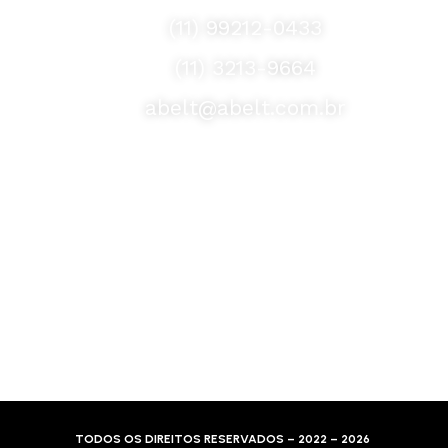
Fale Conosco
(11) 99212-0433
(11) 3213-9664
abelt@abelt.com.br
Selos de Segurança
Formas de Envio
Motoboy, Utilitário ou Caminhão!
(Lalamove, Correios ou 400+ Transportadoras)
Entrega para todo Brasil!
Formas de Pagamento
TODOS OS DIREITOS RESERVADOS – 2022 – 2026