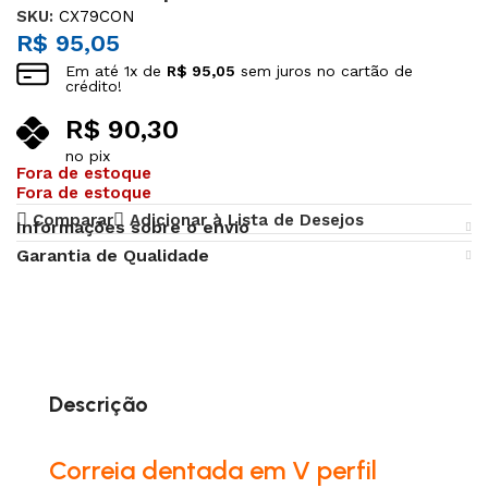
SKU:
CX79CON
R$
95,05
Em até
1
x de
R$
95,05
sem juros no cartão de
crédito!
R$
90,30
no pix
Fora de estoque
Fora de estoque
Comparar
Adicionar à Lista de Desejos
Informações sobre o envio
Garantia de Qualidade
Descrição
Correia dentada em V perfil